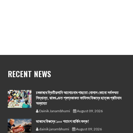
RECENT NEWS
চৰকাৰৰে দ্বিতীয়লানি আলোচনাৰ পাছতো নোলাল কোনো সর্বসম্মত
সিদ্ধান্ত, ঝাৰখণ্ডত প্ৰশ্নকাকত ফাদিলৰ বিৰুদ্ধে ছাত্ৰৰ প্ৰতিবাদ
অব্যাহত
Dainik Janambhumi
August 09, 2026
ভাৰতৰ বিৰুদ্ধে ১০০ শতাংশ মার্কিন শুল্ক!
dainik janambhumi
August 09, 2026