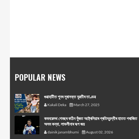
POPULAR NEWS
গুৱাহাটীত পুনৰ সুৰাসক্ত যুৱতীৰ তাণ্ডৱ
Kakali Deka
March 27, 2025
কমনৱেলথ গেমছৰ কঠিন যুঁজত অষ্ট্ৰেলিয়াৰ প্ৰতিদ্বন্দ্বীৰ হাতত পৰাজিত
অসম কন্যা, লাভলীনাৰ ৰূপ জয়
dainik janambhumi
August 02, 2026