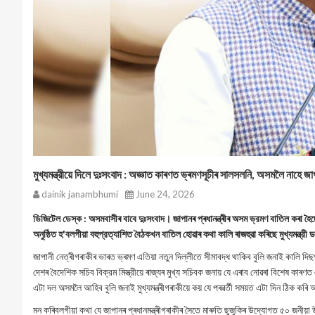
মুখ্যমন্ত্রীয়ে দিলে দুঃসংবাদ : অজ্ঞাত কাৰণত ভ্ৰমণসূচীৰ সালসলনি, অসমলৈ নাহে জাপা
dainik janambhumi
June 24, 2026
ডিজিটেল ডেস্ক : অসমবাসীৰ বাবে দুঃসংবাদ। জাপানৰ প্ৰধানন্ত্ৰীৰ অসম ভ্রমণ বাতিল কৰা হৈছে।
অনুষ্ঠিত হ'বলগীয়া বহুপ্রত্যাশিত বৈঠকখন বাতিল হোৱাৰ কথা কালি ৰাজহুৱা কৰিছে মুখ্যমন্ত্রী 
জাপানী নেত্ৰীগৰাকীৰ ভাৰত ভ্ৰমণ এতিয়া নতুন দিল্লীতে সীমাবদ্ধ থাকিব বুলি জনাই কালি দিছপু
দেশৰ বৈদেশিক সচিব বিক্রম মিস্ত্রীয়ে ৰাজ্যৰ মুখ্য সচিবক জনায় যে এৰাব নোৱৰা বিশেষ কা
এটা দল অসমলৈ আহিব বুলি জনাই মুখ্যমন্ত্ৰীগৰাকীয়ে কয় যে পৰৱৰ্তী সময়ত এটা দিন ঠিক কৰি
মন কৰিবলগীয়া কথা যে জাপানৰ প্ৰধানমন্ত্ৰীগৰাকীৰ সৈতে মাৰুতি ছুজুকিৰ উদ্যোগত ৫০ জনী