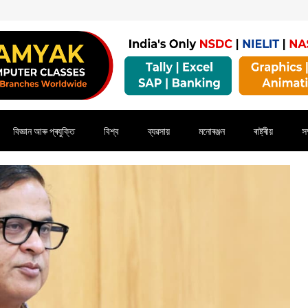
বিজ্ঞান আৰু প্ৰযুক্তি
বিশ্ব
ব্যৱসায়
মনোৰঞ্জন
ৰাষ্ট্ৰীয়
সম