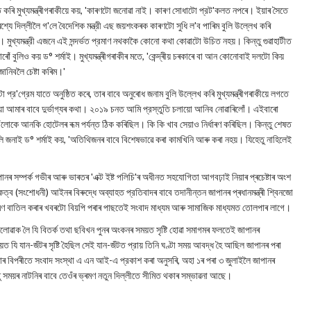
 কৰি মুখ্যমন্ত্ৰীগৰাকীয়ে কয়, 'কাৰণটো জনোৱা নাই। কাৰণ সোধাটো প্রট'কলত নপৰে। ইয়াৰ সৈতে
 দিল্লীলৈ গ'লে বৈদেশিক মন্ত্রী এছ জয়শংকৰক কাৰণটো সুধি ল'ব পাৰিম বুলি উল্লেখ কৰি
আছে। মুখ্যমন্ত্রী এজনে এই সন্দর্ভত প্রমাণ নথকাকৈ কোনো কথা কোৱাটো উচিত নহয়। কিন্তু গুৱাহাটীত
 বুলিও কয় ড° শৰ্মাই। মুখ্যমন্ত্ৰীগৰাকীৰ মতে, 'কেন্দ্ৰীয় চৰকাৰে বা আন কোনোবাই দলটো কিয়
ানিবলৈ চেষ্টা কৰিম।'
্র'গ্রেম যাতে অনুষ্ঠিত কৰে, তাৰ বাবে অনুৰোধ জনাম বুলি উল্লেখ কৰি মুখ্যমন্ত্ৰীগৰাকীয়ে লগতে
আমাৰ বাবে দুর্ভাগ্যৰ কথা। ২০১৯ চনত আমি প্রস্তুতি চলায়ো আনিব নোৱাৰিলোঁ। এইবাৰো
োকে আনকি হোটেলৰ ৰূম পর্যন্ত ঠিক কৰিছিল। কি কি খাব সেয়াও নির্ধাৰণ কৰিছিল। কিন্তু শেষত
ি জনাই ড° শর্মাই কয়, 'অতিথিজনৰ বাবে বিশেষভাৱে কৰা কামখিনি আৰু কৰা নহয়। যিহেতু নাহিলেই
ানৰ সম্পৰ্ক গভীৰ আৰু ভাৰতৰ 'এক্ট ইষ্ট পলিচি'ৰ অধীনত সহযোগিতা আগবঢ়াই নিয়াৰ প্ৰচেষ্টাৰ অংশ
ত্ব (সংশোধনী) আইনৰ বিৰুদ্ধে অব্যাহত প্রতিবাদৰ বাবে তদানীন্তন জাপানৰ প্ৰধানমন্ত্ৰী শ্বিনজো
্রমণ বাতিল কৰাৰ খবৰটো বিয়পি পৰাৰ পাছতেই সংবাদ মাধ্যম আৰু সামাজিক মাধ্যমত তোলপাৰ লাগে।
 পেলোৱাক লৈ যি বিতর্ক তথা ছবিখন পুনৰ অংকনৰ সময়ত সৃষ্টি হোৱা সমাগমৰ ফলতেই জাপানৰ
ত যি যান-জঁটৰ সৃষ্টি হৈছিল সেই যান-জঁটত প্রায় তিনি ঘণ্টা সময় আবদ্ধ হৈ আছিল জাপানৰ পৰা
য়াৰ বিপৰীতে সংবাদ সংস্থা এ এন আই-এ প্রকাশ কৰা অনুসৰি, অহা ১ৰ পৰা ৩ জুলাইলৈ জাপানৰ
তু সময়ৰ নাটনিৰ বাবে তেওঁৰ ভ্ৰমণ নতুন দিল্লীতে সীমিত থকাৰ সম্ভাৱনা আছে।