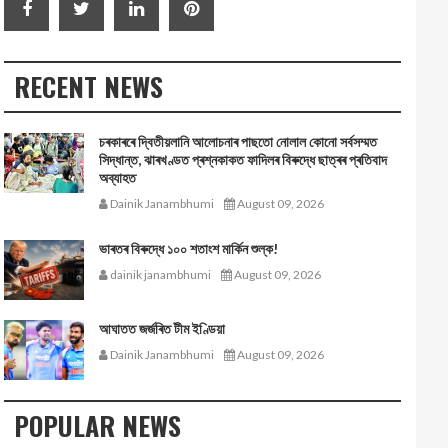
RECENT NEWS
চৰকাৰৰে দ্বিতীয়লানি আলোচনাৰ পাছতো নোলাল কোনো সর্বসম্মত
সিদ্ধান্ত, ঝাৰখণ্ডত প্ৰশ্নকাকত ফাদিলৰ বিৰুদ্ধে ছাত্ৰৰ প্ৰতিবাদ
অব্যাহত
Dainik Janambhumi
August 09, 2026
ভাৰতৰ বিৰুদ্ধে ১০০ শতাংশ মার্কিন শুল্ক!
dainik janambhumi
August 09, 2026
আঘাতত জৰ্জৰিত টীম ইণ্ডিয়া
Dainik Janambhumi
August 09, 2026
POPULAR NEWS