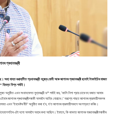
নৰ প্ৰধানমন্ত্ৰী
 অহা মাহত গুৱাহাটীত প্রধানমন্ত্রী নৰেন্দ্ৰ মোদী আৰু জাপানৰ প্ৰধানমন্ত্ৰী ছানাই টাকাইচিৰ মাজত
ড° হিমন্ত বিশ্ব শর্মাই।
ৰত অনুষ্ঠিত এখন সংবাদমেলত মুখ্যমন্ত্রী ড° শর্মাই কয়, 'কালি নিশা প্রায় চাৰে দহ বজাত আমাৰ
ৰণত এইবাৰ জাপানৰ প্ৰধানমন্ত্ৰীগৰাকী অসমলৈ আহিব নোৱাৰে।' অৱশ্যে পাছত জাপানৰ ব্যৱসায়ীসকলৰ
 অসমত এখন 'ইনভেষ্টৰ মীট' অনুষ্ঠিত কৰা হ'ব, য'ত জাপানৰ ব্যৱসায়ীসকলে অংশগ্রহণ কৰিব।
য়া উদ্যোগপতিৰ এটা দলো অসমলৈ অহাৰ কথা আছিল। ইফালে, কি কাৰণত জাপানৰ প্ৰধানমন্ত্ৰীগৰাকীৰ