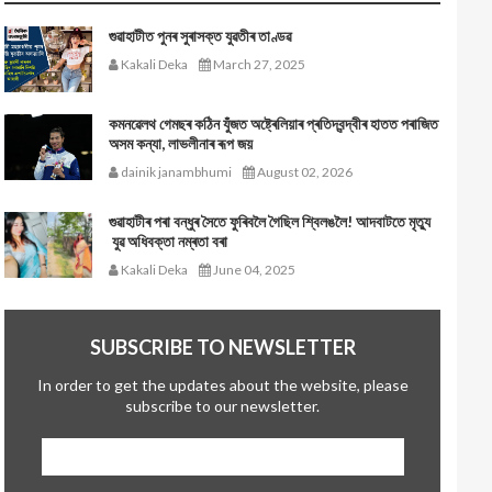
গুৱাহাটীত পুনৰ সুৰাসক্ত যুৱতীৰ তাণ্ডৱ
Kakali Deka
March 27, 2025
কমনৱেলথ গেমছৰ কঠিন যুঁজত অষ্ট্ৰেলিয়াৰ প্ৰতিদ্বন্দ্বীৰ হাতত পৰাজিত
অসম কন্যা, লাভলীনাৰ ৰূপ জয়
dainik janambhumi
August 02, 2026
গুৱাহাটীৰ পৰা বন্ধুৰ সৈতে ফুৰিবলৈ গৈছিল শ্বিলঙলৈ! আদবাটতে মৃত্যু
যুৱ অধিবক্তা নম্ৰতা বৰা
Kakali Deka
June 04, 2025
SUBSCRIBE TO NEWSLETTER
In order to get the updates about the website, please
subscribe to our newsletter.