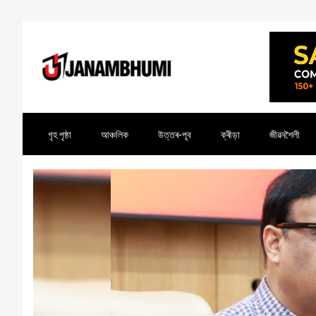
গৃহ পৃষ্ঠা
আঞ্চলিক
উত্তৰ-পূব
ক্ৰীড়া
জীৱনশৈলী