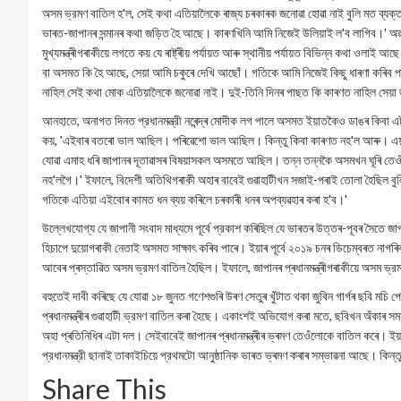
অসম ভ্রমণ বাতিল হ'ল, সেই কথা এতিয়ালৈকে ৰাজ্য চৰকাৰক জনোৱা হোৱা নাই বুলি মত ব্যক্ত
ভাৰত-জাপানৰ সন্মানৰ কথা জড়িত হৈ আছে। কাৰণখিনি আমি নিজেই উলিয়াই ল'ব লাগিব।' অৱশ্যে
মুখ্যমন্ত্ৰীগৰাকীয়ে লগতে কয় যে ৰাষ্ট্ৰীয় পৰ্যায়ত আৰু স্থানীয় পর্যায়ত বিভিন্ন কথা ওলাই 
বা অসমত কি হৈ আছে, সেয়া আমি চকুৰে দেখি আছোঁ। গতিকে আমি নিজেই কিছু ধাৰণা কৰিব পাৰোঁ
নাহিল সেই কথা মোক এতিয়ালৈকে জনোৱা নাই। দুই-তিনি দিনৰ পাছত কি কাৰণত নাহিল সেয়া জ
আনহাতে, অনাগত দিনত প্রধানমন্ত্রী নৰেন্দ্ৰ মোদীক লগ পালে অসমত ইয়াতকৈও ডাঙৰ কিবা এটা প
কয়, 'এইবাৰ বতৰো ভাল আছিল। পৰিৱেশো ভাল আছিল। কিন্তু কিবা কাৰণত নহ'ল আৰু। এয়া 
যোৱা এমাহ ধৰি জাপানৰ দূতাৱাসৰ বিষয়াসকল অসমতে আছিল। তন্ন তন্নকৈ অসমখন ঘূৰি তেওঁল
নহ'লগৈ।' ইফালে, বিদেশী অতিথিগৰাকী অহাৰ বাবেই গুৱাহাটীখন সজাই-পৰাই তোলা হৈছিল বুল
গতিকে এতিয়া এইবোৰ কামত ধন ব্যয় কৰিলে চৰকাৰী ধনৰ অপব্যৱহাৰ কৰা হ'ব।'
উল্লেখযোগ্য যে জাপানী সংবাদ মাধ্যমে পূর্বে প্রকাশ কৰিছিল যে ভাৰতৰ উত্তৰ-পূবৰ সৈতে জাপ
হিচাপে দুয়োগৰাকী নেতাই অসমত সাক্ষাৎ কৰিব পাৰে। ইয়াৰ পূৰ্বে ২০১৯ চনৰ ডিচেম্বৰত নাগৰিক
আবেৰ প্ৰস্তাৱিত অসম ভ্রমণ বাতিল হৈছিল। ইফালে, জাপানৰ প্ৰধানমন্ত্ৰীগৰাকীয়ে অসম ভ
বহুতেই দাবী কৰিছে যে যোৱা ১৮ জুনত গণেশগুৰি উৰণ সেতুৰ খুঁটাত থকা জুবিন গাৰ্গৰ ছবি মচি
প্ৰধানমন্ত্ৰীৰ গুৱাহাটী ভ্রমণ বাতিল কৰা হৈছে। একাংশই অভিযোগ কৰা মতে, ছবিখন অঁকাৰ সময়
অহা প্ৰতিনিধিৰ এটা দল। সেইবাবেই জাপানৰ প্ৰধানমন্ত্ৰীৰ ভ্ৰমণ তেওঁলোকে বাতিল কৰে। ই
প্রধানমন্ত্রী ছানাই তাকাইচিয়ে প্রথমটো আনুষ্ঠানিক ভাৰত ভ্ৰমণ কৰাৰ সম্ভাৱনা আছে। কিন্
Share This