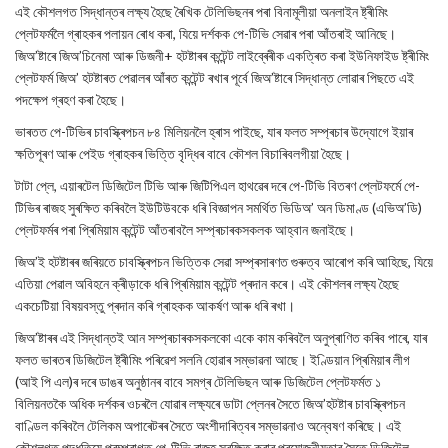
এই কৌশলগত সিদ্ধান্তৰ লক্ষ্য হৈছে ৰৈখিক টেলিভিছনৰ পৰা বিনামূলীয়া অনলাইন ষ্ট্ৰীমিং
প্লেটফৰ্মলৈ গ্ৰাহকৰ পলায়ন ৰোধ কৰা, যিয়ে দৰ্শকক পে-টিভি সেৱাৰ পৰা আঁতৰাই আনিছে।
জিঅ’ষ্টাৰে জিঅ’চিনেমা আৰু ডিজনী+ হটষ্টাৰৰ কন্টেন্ট লাইব্ৰেৰীক একত্ৰিত কৰা ইউনিফাইড ষ্ট্ৰীমিং
প্লেটফৰ্ম জিঅ’ হটষ্টাৰত পেৱালৰ আঁৰত কন্টেন্ট ৰখাৰ পূৰ্বে জিঅ’ষ্টাৰে সিদ্ধান্ত লোৱাৰ পিছতে এই
পদক্ষেপ গ্ৰহণ কৰা হৈছে।
ভাৰতত পে-টিভিৰ চাবস্ক্ৰিপচন ৮৪ মিলিয়নলৈ হ্ৰাস পাইছে, যাৰ ফলত সম্প্ৰচাৰ উদ্যোগে ইয়াৰ
ক্ষতিপূৰণ আৰু পেইড গ্ৰাহকৰ ভিত্তি বৃদ্ধিৰ বাবে কৌশল বিচাৰিবলগীয়া হৈছে।
টাটা প্লে, এয়াৰটেল ডিজিটেল টিভি আৰু জিটিপিএল হাথৱেৰ দৰে পে-টিভি বিতৰণ প্লেটফৰ্মে পে-
টিভিৰ ৰাজহ সুৰক্ষিত কৰিবলৈ ইউটিউবকে ধৰি বিজ্ঞাপন সমৰ্থিত ভিডিঅ’ অন ডিমাণ্ড (এভিঅ’ডি)
প্লেটফৰ্মৰ পৰা প্ৰিমিয়াম কন্টেন্ট আঁতৰাবলৈ সম্প্ৰচাৰকসকলক আহ্বান জনাইছে।
জিঅ’ই হটষ্টাৰৰ জৰিয়তে চাবস্ক্ৰিপচন ভিত্তিক সেৱা সম্প্ৰসাৰণত গুৰুত্ব আৰোপ কৰি আহিছে, যিয়ে
এতিয়া পেৱাল অবিহনে ক্ৰীড়াকে ধৰি প্ৰিমিয়াম কন্টেন্ট প্ৰদান কৰে। এই কৌশলৰ লক্ষ্য হৈছে
একচেটিয়া বিষয়বস্তু প্ৰদান কৰি গ্ৰাহকক আকৰ্ষণ আৰু ধৰি ৰখা।
জিঅ’ষ্টাৰৰ এই সিদ্ধান্তই আন সম্প্ৰচাৰকসকলকো একে কাম কৰিবলৈ অনুপ্ৰাণিত কৰিব পাৰে, যাৰ
ফলত ভাৰতৰ ডিজিটেল ষ্ট্ৰীমিং পৰিৱেশ সলনি হোৱাৰ সম্ভাৱনা আছে। ইণ্ডিয়ান প্ৰিমিয়াৰ লীগ
(আই পি এল)ৰ দৰে ডাঙৰ অনুষ্ঠানৰ বাবে সমগ্ৰ টেলিভিছন আৰু ডিজিটেল প্লেটফৰ্মত ১
বিলিয়নতকৈ অধিক দৰ্শকৰ ওচৰলৈ যোৱাৰ লক্ষ্যৰে ডাটা প্লেনৰ সৈতে জিঅ’হটষ্টাৰ চাবস্ক্ৰিপচন
বাণ্ডিল কৰিবলৈ টেলিকম অপাৰেটৰৰ সৈতে অংশীদাৰিত্বৰ সম্ভাৱনাও অন্বেষণ কৰিছে। এই
কৌশলগত পদ্ধতিয়ে পৰম্পৰাগত পে-টিভি ৰাজহ সুৰক্ষিত কৰাৰ প্ৰয়োজনীয়তাৰ সৈতে ডিজিটেল