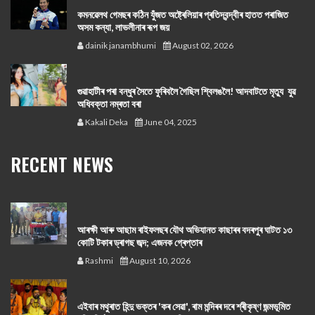
কমনৱেলথ গেমছৰ কঠিন যুঁজত অষ্ট্ৰেলিয়াৰ প্ৰতিদ্বন্দ্বীৰ হাতত পৰাজিত
অসম কন্যা, লাভলীনাৰ ৰূপ জয়
dainik janambhumi
August 02, 2026
গুৱাহাটীৰ পৰা বন্ধুৰ সৈতে ফুৰিবলৈ গৈছিল শ্বিলঙলৈ! আদবাটতে মৃত্যু যুৱ
অধিবক্তা নম্ৰতা বৰা
Kakali Deka
June 04, 2025
RECENT NEWS
আৰক্ষী আৰু আছাম ৰাইফলছৰ যৌথ অভিযানত কাছাৰৰ বদৰপুৰ ঘাটত ১৩
কোটি টকাৰ ড্ৰাগছ জব্দ; এজনক গ্ৰেপ্তাৰ
Rashmi
August 10, 2026
এইবাৰ মথুৰাত হিন্দু ভক্তৰ 'কৰ সেৱা', ৰাম মন্দিৰৰ দৰে শ্ৰীকৃষ্ণ জন্মভূমিত