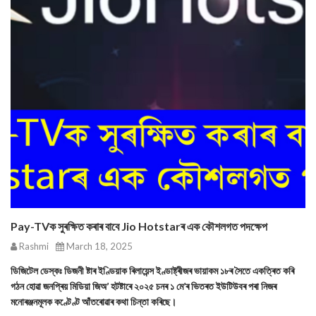
Pay-TVক সুৰক্ষিত কৰাৰ বাবে Jio Hotstarৰ এক কৌশলগত পদক্ষেপ
Rashmi
March 18, 2025
ডিজিটেল ডেস্কঃ ডিজনী ষ্টাৰ ইণ্ডিয়াক ৰিলায়েন্স ইণ্ডাষ্ট্ৰীজৰ ভায়াকম ১৮ৰ সৈতে একত্ৰিত কৰি
গঠন হোৱা জনপ্ৰিয় মিডিয়া জিঅ’ হটষ্টাৰে ২০২৫ চনৰ ১ মে’ৰ ভিতৰত ইউটিউবৰ পৰা নিজৰ
মনোৰঞ্জনমূলক কণ্টেণ্ট আঁতৰোৱাৰ কথা চিন্তা কৰিছে।