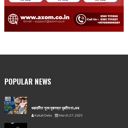
POPULAR NEWS
গুৱাহাটীত পুনৰ সুৰাসক্ত যুৱতীৰ তাণ্ডৱ
Kakali Deka
March 27, 2025