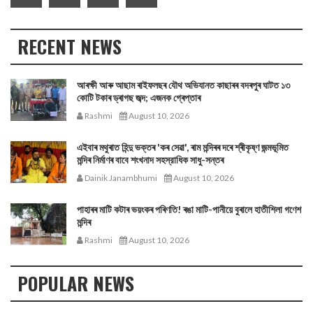
RECENT NEWS
আৰক্ষী আৰু আছাম ৰাইফলছৰ যৌথ অভিযানত কাছাৰৰ বদৰপুৰ ঘাটত ১৩
কোটি টকাৰ ড্ৰাগছ জব্দ; এজনক গ্ৰেপ্তাৰ
Rashmi
August 10, 2026
এইবাৰ মথুৰাত হিন্দু ভক্তৰ 'কৰ সেৱা', ৰাম মন্দিৰৰ দৰে শ্ৰীকৃষ্ণ জন্মভূমিত
মন্দিৰ নিৰ্মাণৰ বাবে শংখনাদ সহস্রাধিক সাধু-সন্তৰ
Dainik Janambhumi
August 10, 2026
পাহাৰৰ মাটি কটাৰ ভয়ংকৰ পৰিণতি! ৰঙা মাটি-পানীয়ে বুৰালে হাতীশিলা গণেশ
মন্দিৰ
Rashmi
August 10, 2026
POPULAR NEWS