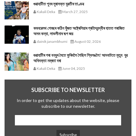
গুৱাহাটীত পুনৰ সুৰাসক্ত যুৱতীৰ তাণ্ডৱ
Kakali Deka
March 27, 2025
কমনৱেলথ গেমছৰ কঠিন যুঁজত অষ্ট্ৰেলিয়াৰ প্ৰতিদ্বন্দ্বীৰ হাতত পৰাজিত
অসম কন্যা, লাভলীনাৰ ৰূপ জয়
dainik janambhumi
August 02, 2026
গুৱাহাটীৰ পৰা বন্ধুৰ সৈতে ফুৰিবলৈ গৈছিল শ্বিলঙলৈ! আদবাটতে মৃত্যু যুৱ
অধিবক্তা নম্ৰতা বৰা
Kakali Deka
June 04, 2025
SUBSCRIBE TO NEWSLETTER
In order to get the updates about the website, please
subscribe to our newsletter.