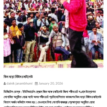
কিম বড়ো মিষ্টাৰ চৰাইদেউ
dainik janambhumi
January 20, 2026
ডিজিটেল ডেস্ক : ইউনিভার্চেল ফ্লেক্স জিম আৰু চৰাইদেউ জিলা শৰীৰ চর্চা সণ্হাৰ উদ্যোগত
সোণাৰিত অনুষ্ঠিত হোৱা সদৌ অসম শৰীৰ চর্চা প্রতিযোগিতাত কামৰূপৰ কিম বড়ো মিষ্টাৰ চৰাইদেউ
খিতাপ অর্জন কৰিবলৈ সক্ষম হয়। দেওবাৰে নিশা সোণাৰি ৰাজহুৱা প্রেক্ষাগৃহত অনুষ্ঠিত হোবা