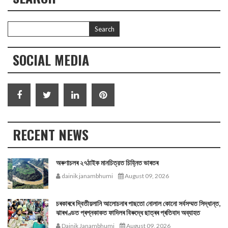
SOCIAL MEDIA
RECENT NEWS
অৰুণাচলৰ ২৭ঠাইক মানচিত্রত চিহ্নিত ভাৰতৰ
dainik janambhumi
August 09, 2026
চৰকাৰৰে দ্বিতীয়লানি আলোচনাৰ পাছতো নোলাল কোনো সর্বসম্মত সিদ্ধান্ত,
ঝাৰখণ্ডত প্ৰশ্নকাকত ফাদিলৰ বিৰুদ্ধে ছাত্ৰৰ প্ৰতিবাদ অব্যাহত
Dainik Janambhumi
August 09, 2026