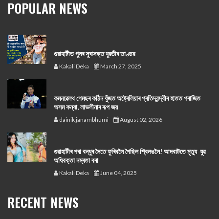
POPULAR NEWS
গুৱাহাটীত পুনৰ সুৰাসক্ত যুৱতীৰ তাণ্ডৱ
Kakali Deka
March 27, 2025
কমনৱেলথ গেমছৰ কঠিন যুঁজত অষ্ট্ৰেলিয়াৰ প্ৰতিদ্বন্দ্বীৰ হাতত পৰাজিত
অসম কন্যা, লাভলীনাৰ ৰূপ জয়
dainik janambhumi
August 02, 2026
গুৱাহাটীৰ পৰা বন্ধুৰ সৈতে ফুৰিবলৈ গৈছিল শ্বিলঙলৈ! আদবাটতে মৃত্যু যুৱ
অধিবক্তা নম্ৰতা বৰা
Kakali Deka
June 04, 2025
RECENT NEWS