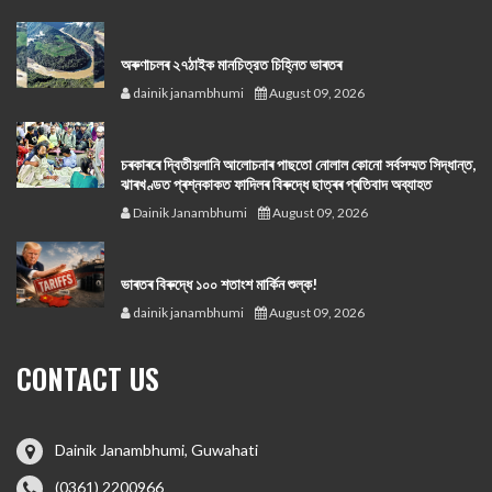
অৰুণাচলৰ ২৭ঠাইক মানচিত্রত চিহ্নিত ভাৰতৰ
dainik janambhumi
August 09, 2026
চৰকাৰৰে দ্বিতীয়লানি আলোচনাৰ পাছতো নোলাল কোনো সর্বসম্মত সিদ্ধান্ত,
ঝাৰখণ্ডত প্ৰশ্নকাকত ফাদিলৰ বিৰুদ্ধে ছাত্ৰৰ প্ৰতিবাদ অব্যাহত
Dainik Janambhumi
August 09, 2026
ভাৰতৰ বিৰুদ্ধে ১০০ শতাংশ মার্কিন শুল্ক!
dainik janambhumi
August 09, 2026
CONTACT US
Dainik Janambhumi, Guwahati
(0361) 2200966