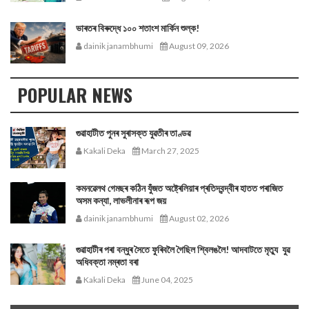
ভাৰতৰ বিৰুদ্ধে ১০০ শতাংশ মার্কিন শুল্ক!
dainik janambhumi
August 09, 2026
POPULAR NEWS
গুৱাহাটীত পুনৰ সুৰাসক্ত যুৱতীৰ তাণ্ডৱ
Kakali Deka
March 27, 2025
কমনৱেলথ গেমছৰ কঠিন যুঁজত অষ্ট্ৰেলিয়াৰ প্ৰতিদ্বন্দ্বীৰ হাতত পৰাজিত
অসম কন্যা, লাভলীনাৰ ৰূপ জয়
dainik janambhumi
August 02, 2026
গুৱাহাটীৰ পৰা বন্ধুৰ সৈতে ফুৰিবলৈ গৈছিল শ্বিলঙলৈ! আদবাটতে মৃত্যু যুৱ
অধিবক্তা নম্ৰতা বৰা
Kakali Deka
June 04, 2025