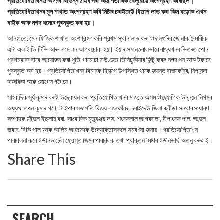
প্রতিযোগিতাখনত অসমৰ বিভিন্ন ঠাইৰ পৰা অহা শতাধিক খেলুরৈয়ে অংশগ্রহণ কৰিছিল।
প্রতিযোগিতাখনৰ মূল শাখাত অংশগ্রহণ কৰি মিষ্টাৰ চৰাইদেউ খিতাপ লাভ কৰা কিম বড়োক এখন
বাইক আৰু নগদ ধনেৰে পুৰস্কৃত কৰা হয়।
আনহাতে, মেন ফিজিক শাখাত অংশগ্রহণ কবি প্রথম স্থান লাভ কৰা ওদালগুৰিৰ জোনাক দৈমাৰীক
এটা এল ই ডি টিভি আৰু নগদ ধন আগবঢ়োবা হয়। ইয়াৰ সমান্তৰালভাৱে ৰাজ্যখনৰ ভিতৰত পোন
প্রথমবাৰৰ বাবে আয়োজন কৰা ধুতি-গামোচা ৰাউণ্ডত তিনিচুকীয়াৰ জিন্টু কৰক নগদ ধন আৰু টকাৰে
পুৰস্কৃত কৰা হয়। প্রতিযোগিতাখনৰ বিচাৰক হিচাপে উপস্থিত থাকে জয়ন্ত বাজকোঁৱৰ, নিপানন্দা
হাজৰিকা আৰু যোগেন গগৈয়ে।
সাংবাদিক সূর্য কুমাৰ বৰাই উদ্বোধন কৰা প্রতিযোগিতাখনৰ মাজতে অসম ঔদ্যোগিক উন্নয়ন নিগমৰ
অধ্যক্ষ তপন কুমাৰ গগৈ, টাইপাৰ সভাপতি বিজয় ৰাজকোঁৱৰ, চৰাইদেউ জিলা ক্রীড়া সন্থাৰ সাধাৰণ
সম্পাদক মইদুল ইছলাম বৰা, সাংবাদিক মৃত্যুঞ্জয় দাস, শংকৰলাল আগৰৱালা, দীপাংকৰ পাল, আব্দুল
জবাৰ, বিকি পাল আৰু আলিম আহমেদক উদ্যোক্তাসকলে সম্বর্ধনা জনায়। প্রতিযোগিতাখন
পৰিচালনা কৰে ইউনিভাৰ্চেল ফ্রেস্ত জিমৰ পৰিচালক তথা প্রাক্তন মিষ্টাৰ ইউনিভাৰ্ছ অতনু বৰুৱাই।
Share This
SEARCH