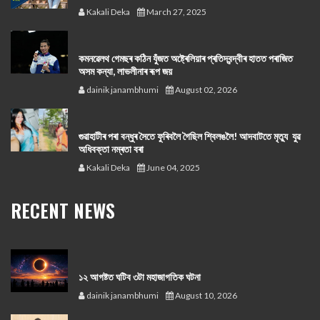
Kakali Deka
March 27, 2025
কমনৱেলথ গেমছৰ কঠিন যুঁজত অষ্ট্ৰেলিয়াৰ প্ৰতিদ্বন্দ্বীৰ হাতত পৰাজিত
অসম কন্যা, লাভলীনাৰ ৰূপ জয়
dainik janambhumi
August 02, 2026
গুৱাহাটীৰ পৰা বন্ধুৰ সৈতে ফুৰিবলৈ গৈছিল শ্বিলঙলৈ! আদবাটতে মৃত্যু যুৱ
অধিবক্তা নম্ৰতা বৰা
Kakali Deka
June 04, 2025
RECENT NEWS
১২ আগষ্টত ঘটিব ৩টা মহাজাগতিক ঘটনা
dainik janambhumi
August 10, 2026