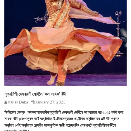
নৃত্যশিল্পী মেঘৰঞ্জনী মেধিলৈ ‘কলা সাধক’ বঁটা
Kakali Deka
January 27, 2025
ডিজিটেল ডেস্ক : অসমৰ আগশাৰীৰ নৃত্যশিল্পী মেঘৰঞ্জনী মেধিলৈ আগবঢ়োৱা হয় ২০২৫ বৰ্ষৰ ‘কলা
সাধক’ বঁটা।বেংগালুৰুৰ আৰ্ট অব্ লিভিং ইণ্টাৰনেশ্যনেল চেণ্টাৰত অনুষ্ঠিত হয় এই বঁটা প্ৰদান
অনুষ্ঠান।এই অনুষ্ঠানত কেন্দ্ৰীয় সাংস্কৃতিক মন্ত্ৰী গজেন্দ্ৰ সিং শ্বেখাৱটে নৃত্যশিল্পীগৰাকীলৈ