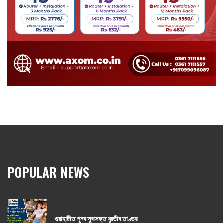
POPULAR NEWS
গুৱাহাটীত পুনৰ সুৰাসক্ত যুৱতীৰ তাণ্ডৱ