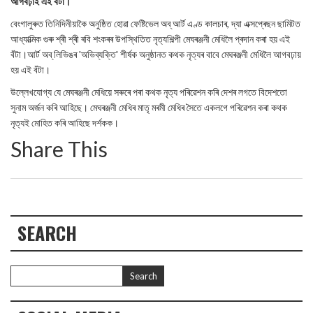
আগবঢ়াই এই বঁটা।
বেংগালুৰুত তিনিদিনীয়াকৈ অনুষ্ঠিত হোৱা ফেষ্টিভেল অব্ আৰ্ট এণ্ড কালচাৰ, দ্যা এক্সপ্ৰেছন ছামিটত
আধ্যাত্মিক গুৰু শ্ৰী শ্ৰী ৰবি শংকৰৰ উপস্থিতিত নৃত্যশিল্পী মেঘৰঞ্জনী মেধিলৈ প্ৰদান কৰা হয় এই
বঁটা।আৰ্ট অব্ লিভিঙৰ 'অভিব্যক্তি' শীৰ্ষক অনুষ্ঠানত কথক নৃত্যৰ বাবে মেঘৰঞ্জনী মেধিলৈ আগবঢ়ায়
হয় এই বঁটা।
উল্লেখযোগ্য যে মেঘৰঞ্জনী মেধিয়ে সৰুৰে পৰা কথক নৃত্য পৰিৱেশন কৰি দেশৰ লগতে বিদেশতো
সুনাম অৰ্জন কৰি আহিছে। মেঘৰঞ্জনী মেধিৰ মাতৃ মৰমী মেধিৰ সৈতে একলগে পৰিৱেশন কৰা কথক
নৃত্যই মোহিত কৰি আহিছে দৰ্শকক।
Share This
SEARCH