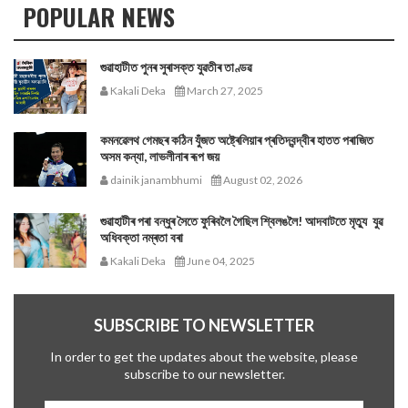
POPULAR NEWS
গুৱাহাটীত পুনৰ সুৰাসক্ত যুৱতীৰ তাণ্ডৱ
Kakali Deka
March 27, 2025
কমনৱেলথ গেমছৰ কঠিন যুঁজত অষ্ট্ৰেলিয়াৰ প্ৰতিদ্বন্দ্বীৰ হাতত পৰাজিত
অসম কন্যা, লাভলীনাৰ ৰূপ জয়
dainik janambhumi
August 02, 2026
গুৱাহাটীৰ পৰা বন্ধুৰ সৈতে ফুৰিবলৈ গৈছিল শ্বিলঙলৈ! আদবাটতে মৃত্যু যুৱ
অধিবক্তা নম্ৰতা বৰা
Kakali Deka
June 04, 2025
SUBSCRIBE TO NEWSLETTER
In order to get the updates about the website, please
subscribe to our newsletter.