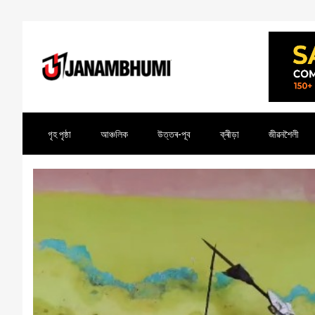
গৃহ পৃষ্ঠা
আঞ্চলিক
উত্তৰ-পূব
ক্ৰীড়া
জীৱনশৈলী