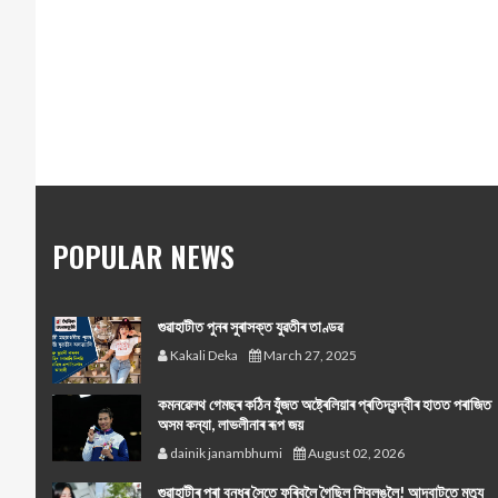
POPULAR NEWS
গুৱাহাটীত পুনৰ সুৰাসক্ত যুৱতীৰ তাণ্ডৱ
Kakali Deka
March 27, 2025
কমনৱেলথ গেমছৰ কঠিন যুঁজত অষ্ট্ৰেলিয়াৰ প্ৰতিদ্বন্দ্বীৰ হাতত পৰাজিত
অসম কন্যা, লাভলীনাৰ ৰূপ জয়
dainik janambhumi
August 02, 2026
গুৱাহাটীৰ পৰা বন্ধুৰ সৈতে ফুৰিবলৈ গৈছিল শ্বিলঙলৈ! আদবাটতে মৃত্যু