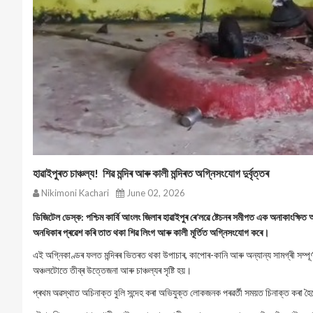
হাৱাইপুৰত চাঞ্চল্য! শিৱ মন্দিৰ আৰু কালী মন্দিৰত অগ্নিসংযোগ দুৰ্বৃত্তৰ
Nikimoni Kachari
June 02, 2026
ডিজিটেল ডেস্ক: পশ্চিম কাৰ্বি আংলং জিলাৰ হাৱাইপুৰ ৰে’লৱে ষ্টেচনৰ সমীপত এক অনাকাংক্ষিত
অনধিকাৰ প্ৰৱেশ কৰি তাত থকা শিৱ লিংগ আৰু কালী মূৰ্তিত অগ্নিসংযোগ কৰে।
এই অগ্নিকাণ্ডৰ ফলত মন্দিৰৰ ভিতৰত থকা উপাচাৰ, কাপোৰ-কানি আৰু অন্যান্য সামগ্ৰী সম্পূৰ্ণ
অঞ্চলটোতে তীব্ৰ উত্তেজনা আৰু চাঞ্চল্যৰ সৃষ্টি হয়।
প্ৰথম অৱস্থাত অচিনাক্ত বুলি সন্দেহ কৰা অভিযুক্ত লোকজনক পৰৱৰ্তী সময়ত চিনাক্ত কৰা