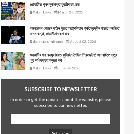
গুৱাহাটীত পুনৰ সুৰাসক্ত যুৱতীৰ তাণ্ডৱ
Kakali Deka
March 27, 2025
কমনৱেলথ গেমছৰ কঠিন যুঁজত অষ্ট্ৰেলিয়াৰ প্ৰতিদ্বন্দ্বীৰ হাতত পৰাজিত
অসম কন্যা, লাভলীনাৰ ৰূপ জয়
dainik janambhumi
August 02, 2026
গুৱাহাটীৰ পৰা বন্ধুৰ সৈতে ফুৰিবলৈ গৈছিল শ্বিলঙলৈ! আদবাটতে মৃত্যু
যুৱ অধিবক্তা নম্ৰতা বৰা
Kakali Deka
June 04, 2025
SUBSCRIBE TO NEWSLETTER
In order to get the updates about the website, please
subscribe to our newsletter.