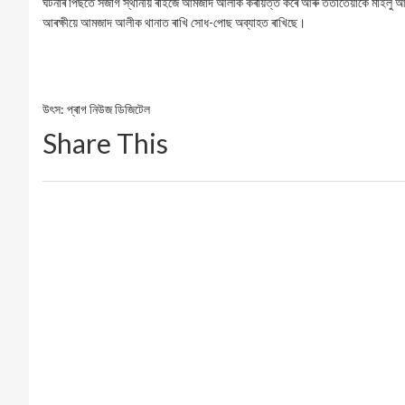
ঘটনাৰ পিছতে সজাগ স্থানীয় ৰাইজে আমজাদ আলীক কৰায়ত্ত কৰে আৰু ততাতৈয়াকৈ মাইলু আৰক্ষ
আৰক্ষীয়ে আমজাদ আলীক থানাত ৰাখি সোধ-পোছ অব্যাহত ৰাখিছে।
উৎস: প্ৰাগ নিউজ ডিজিটেল
Share This