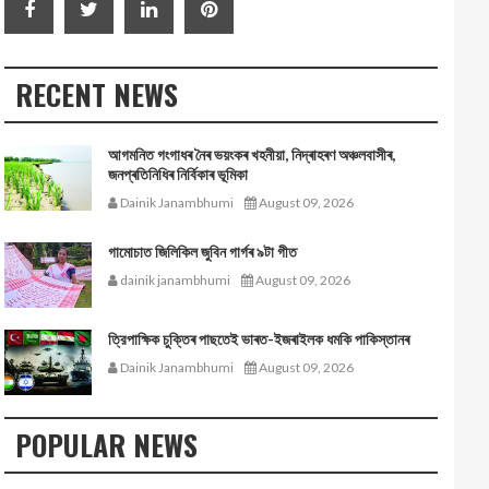
RECENT NEWS
আগমনিত গংগাধৰ নৈৰ ভয়ংকৰ খহনীয়া, নিদ্ৰাহৰণ অঞ্চলবাসীৰ,
জনপ্ৰতিনিধিৰ নিৰ্বিকাৰ ভূমিকা
Dainik Janambhumi
August 09, 2026
গামোচাত জিলিকিল জুবিন গাৰ্গৰ ৯টা গীত
dainik janambhumi
August 09, 2026
ত্রিপাক্ষিক চুক্তিৰ পাছতেই ভাৰত-ইজৰাইলক ধমকি পাকিস্তানৰ
Dainik Janambhumi
August 09, 2026
POPULAR NEWS