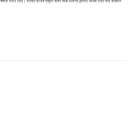
ীক গতাই দিয়ে। বৰ্তমান ঘটনাৰ প্ৰকৃত কাৰণ আৰু উদ্দেশ্য সন্দৰ্ভত অধিক তথ্য লাভ কৰিবলৈ