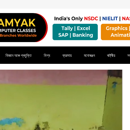
বিজ্ঞান আৰু প্ৰযুক্তি
বিশ্ব
ব্যৱসায়
মনোৰঞ্জন
ৰাষ্ট্ৰীয়
সম