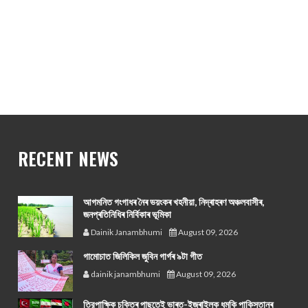
RECENT NEWS
আগমনিত গংগাধৰ নৈৰ ভয়ংকৰ খহনীয়া, নিদ্ৰাহৰণ অঞ্চলবাসীৰ,
জনপ্ৰতিনিধিৰ নিৰ্বিকাৰ ভূমিকা
Dainik Janambhumi
August 09, 2026
গামোচাত জিলিকিল জুবিন গাৰ্গৰ ৯টা গীত
dainik janambhumi
August 09, 2026
ত্রিপাক্ষিক চুক্তিৰ পাছতেই ভাৰত-ইজৰাইলক ধমকি পাকিস্তানৰ