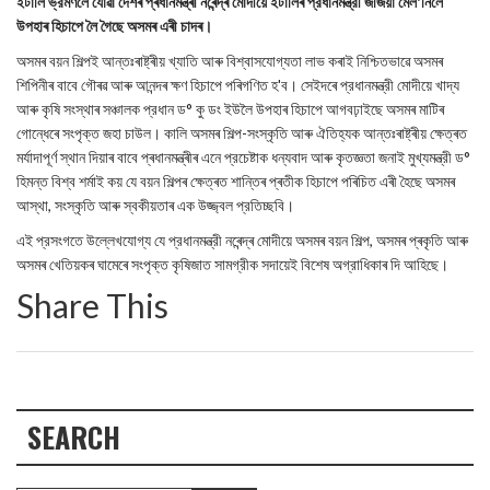
ইটালি ভ্রমণলৈ যোৱা দেশৰ প্ৰধানমন্ত্ৰী নৰেন্দ্ৰ মোদীয়ে ইটালিৰ প্রধানমন্ত্রী জর্জিয়া মেল'নিলৈ
উপহাৰ হিচাপে লৈ গৈছে অসমৰ এৰী চাদৰ।
অসমৰ বয়ন শিল্পই আন্তঃৰাষ্ট্ৰীয় খ্যাতি আৰু বিশ্বাসযোগ্যতা লাভ কৰাই নিশ্চিতভাৱে অসমৰ
শিপিনীৰ বাবে গৌৰৱ আৰু আনন্দৰ ক্ষণ হিচাপে পৰিগণিত হ'ব। সেইদৰে প্রধানমন্ত্রী মোদীয়ে খাদ্য
আৰু কৃষি সংস্থাৰ সঞ্চালক প্রধান ড° কু ডং ইউলৈ উপহাৰ হিচাপে আগবঢ়াইছে অসমৰ মাটিৰ
গোন্ধেৰে সংপৃক্ত জহা চাউল। কালি অসমৰ শিল্প-সংস্কৃতি আৰু ঐতিহ্যক আন্তঃৰাষ্ট্ৰীয় ক্ষেত্ৰত
মর্যাদাপূর্ণ স্থান দিয়াৰ বাবে প্ৰধানমন্ত্ৰীৰ এনে প্রচেষ্টাক ধন্যবাদ আৰু কৃতজ্ঞতা জনাই মুখ্যমন্ত্রী ড°
হিমন্ত বিশ্ব শর্মাই কয় যে বয়ন শিল্পৰ ক্ষেত্ৰত শান্তিৰ প্ৰতীক হিচাপে পৰিচিত এৰী হৈছে অসমৰ
আস্থা, সংস্কৃতি আৰু স্বকীয়তাৰ এক উজ্জ্বল প্রতিচ্ছবি।
এই প্রসংগতে উল্লেখযোগ্য যে প্রধানমন্ত্রী নৰেন্দ্ৰ মোদীয়ে অসমৰ বয়ন শিল্প, অসমৰ প্ৰকৃতি আৰু
অসমৰ খেতিয়কৰ ঘামেৰে সংপৃক্ত কৃষিজাত সামগ্রীক সদায়েই বিশেষ অগ্রাধিকাৰ দি আহিছে।
Share This
SEARCH