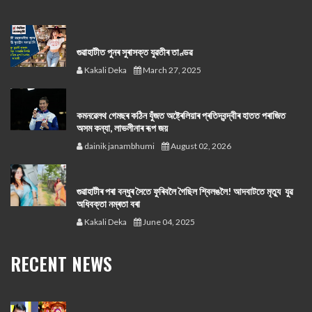
গুৱাহাটীত পুনৰ সুৰাসক্ত যুৱতীৰ তাণ্ডৱ
Kakali Deka
March 27, 2025
কমনৱেলথ গেমছৰ কঠিন যুঁজত অষ্ট্ৰেলিয়াৰ প্ৰতিদ্বন্দ্বীৰ হাতত পৰাজিত
অসম কন্যা, লাভলীনাৰ ৰূপ জয়
dainik janambhumi
August 02, 2026
গুৱাহাটীৰ পৰা বন্ধুৰ সৈতে ফুৰিবলৈ গৈছিল শ্বিলঙলৈ! আদবাটতে মৃত্যু যুৱ
অধিবক্তা নম্ৰতা বৰা
Kakali Deka
June 04, 2025
RECENT NEWS