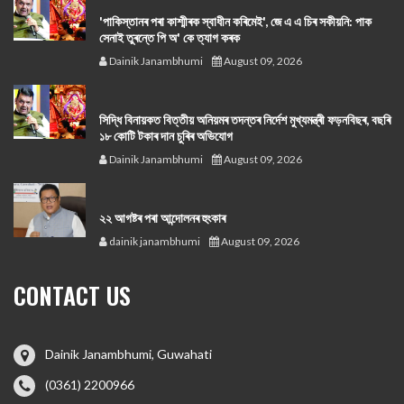
'পাকিস্তানৰ পৰা কাশ্মীৰক স্বাধীন কৰিমেই', জে এ এ চিৰ সকীয়নি: পাক
সেনাই তুৰন্তে পি অ' কে ত্যাগ কৰক
Dainik Janambhumi
August 09, 2026
সিদ্ধি বিনায়কত বিত্তীয় অনিয়মৰ তদন্তৰ নিৰ্দেশ মুখ্যমন্ত্ৰী ফড়নবিছৰ, বছৰি
১৮ কোটি টকাৰ দান চুৰিৰ অভিযোগ
Dainik Janambhumi
August 09, 2026
২২ আগষ্টৰ পৰা আন্দোলনৰ হুংকাৰ
dainik janambhumi
August 09, 2026
CONTACT US
Dainik Janambhumi, Guwahati
(0361) 2200966