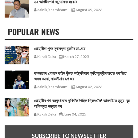
২২ আগষ্টৰ পৰা আন্দোলনৰ হুংকাৰ
dainik janambhumi
August 09, 2026
POPULAR NEWS
গুৱাহাটীত পুনৰ সুৰাসক্ত যুৱতীৰ তাণ্ডৱ
Kakali Deka
March 27, 2025
কমনৱেলথ গেমছৰ কঠিন যুঁজত অষ্ট্ৰেলিয়াৰ প্ৰতিদ্বন্দ্বীৰ হাতত পৰাজিত
অসম কন্যা, লাভলীনাৰ ৰূপ জয়
dainik janambhumi
August 02, 2026
গুৱাহাটীৰ পৰা বন্ধুৰ সৈতে ফুৰিবলৈ গৈছিল শ্বিলঙলৈ! আদবাটতে মৃত্যু যুৱ
অধিবক্তা নম্ৰতা বৰা
Kakali Deka
June 04, 2025
SUBSCRIBE TO NEWSLETTER