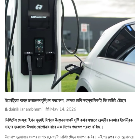
ইলেক্ট্রিক বাহন চলাচলৰ বৃদ্ধিৰ পদক্ষেপ, দেশত চাৰি সহস্ৰাধিক ই ভি চার্জিং ষ্টেছন
dainik janambhumi
May 14, 2026
ডিজিটেল ডেস্ক: ইৰান যুদ্ধই বিশ্বত ইন্ধনৰ সংকট সৃষ্টি কৰাৰ সময়তে কেন্দ্ৰীয় চৰকাৰে ইলেক্ট্রিক
বাহনৰ ব্যৱহাৰত উৎসাহ যোগোৱাৰ বাবে এক বিশেষ পদক্ষেপ গ্রহণ কৰিছে।
উদ্যোগ মন্ত্ৰ্যালয়ে সমগ্র দেশত ৪,৮৭৪টা চার্জিং ষ্টেছন স্থাপন কৰিব। এই প্রকল্পৰ বাবে মন্ত্র্যালয়ে