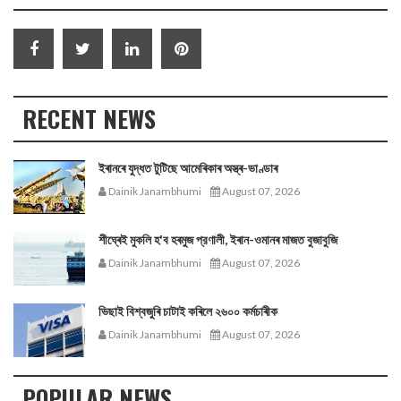
RECENT NEWS
ইৰানৰে যুদ্ধত টুটিছে আমেৰিকাৰ অস্ত্ৰ-ভাণ্ডাৰ
Dainik Janambhumi
August 07, 2026
শীঘ্ৰেই মুকলি হ'ব হৰমুজ প্রণালী, ইৰান-ওমানৰ মাজত বুজাবুজি
Dainik Janambhumi
August 07, 2026
ভিছাই বিশ্বজুৰি চাটাই কৰিলে ২৬০০ কৰ্মচাৰীক
Dainik Janambhumi
August 07, 2026
POPULAR NEWS