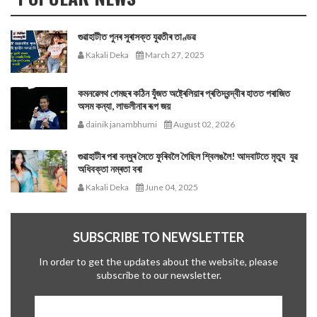
গুৱাহাটীত পুনৰ সুৰাসক্ত যুৱতীৰ তাণ্ডৱ
Kakali Deka
March 27, 2025
কমনৱেলথ গেমছৰ কঠিন যুঁজত অষ্ট্ৰেলিয়াৰ প্ৰতিদ্বন্দ্বীৰ হাতত পৰাজিত
অসম কন্যা, লাভলীনাৰ ৰূপ জয়
dainik janambhumi
August 02, 2026
গুৱাহাটীৰ পৰা বন্ধুৰ সৈতে ফুৰিবলৈ গৈছিল শ্বিলঙলৈ! আদবাটতে মৃত্যু যুৱ
অধিবক্তা নম্ৰতা বৰা
Kakali Deka
June 04, 2025
SUBSCRIBE TO NEWSLETTER
In order to get the updates about the website, please
subscribe to our newsletter.