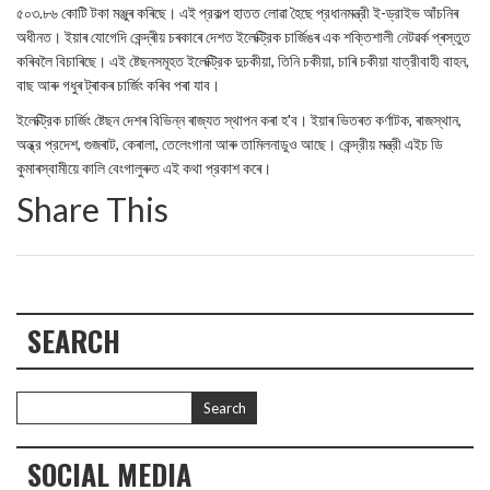
৫০৩.৮৬ কোটি টকা মঞ্জুৰ কৰিছে। এই প্রকল্প হাতত লোৱা হৈছে প্রধানমন্ত্রী ই-ড্রাইভ আঁচনিৰ
অধীনত। ইয়াৰ যোগেদি কেন্দ্ৰীয় চৰকাৰে দেশত ইলেক্ট্রিক চাৰ্জিঙৰ এক শক্তিশালী নেটৱৰ্ক প্ৰস্তুত
কৰিবলৈ বিচাৰিছে। এই ষ্টেছনসমূহত ইলেক্ট্রিক দুচকীয়া, তিনি চকীয়া, চাৰি চকীয়া যাত্রীবাহী বাহন,
বাছ আৰু গধুৰ ট্ৰাকৰ চাৰ্জিং কৰিব পৰা যাব।
ইলেক্ট্রিক চার্জিং ষ্টেছন দেশৰ বিভিন্ন ৰাজ্যত স্থাপন কৰা হ'ব। ইয়াৰ ভিতৰত কৰ্ণাটক, ৰাজস্থান,
অন্ধ্র প্রদেশ, গুজৰাট, কেৰালা, তেলেংগানা আৰু তামিলনাডুও আছে। কেন্দ্রীয় মন্ত্রী এইচ ডি
কুমাৰস্বামীয়ে কালি বেংগালুৰুত এই কথা প্রকাশ কৰে।
Share This
SEARCH
SOCIAL MEDIA