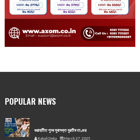
POPULAR NEWS
গুৱাহাটীত পুনৰ সুৰাসক্ত যুৱতীৰ তাণ্ডৱ
Kakali Deka
March 27, 2025