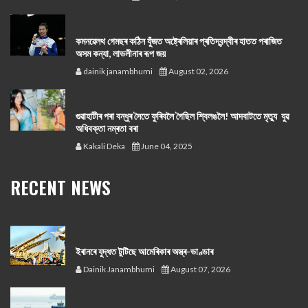
কমনৱেলথ গেমছৰ কঠিন যুঁজত অষ্ট্ৰেলিয়াৰ প্ৰতিদ্বন্দ্বীৰ হাতত পৰাজিত
অসম কন্যা, লাভলীনাৰ ৰূপ জয়
dainik janambhumi
August 02, 2026
গুৱাহাটীৰ পৰা বন্ধুৰ সৈতে ফুৰিবলৈ গৈছিল শ্বিলঙলৈ! আদবাটতে মৃত্যু যুৱ
অধিবক্তা নম্ৰতা বৰা
Kakali Deka
June 04, 2025
RECENT NEWS
ইৰানৰে যুদ্ধত টুটিছে আমেৰিকাৰ অস্ত্ৰ-ভাণ্ডাৰ
Dainik Janambhumi
August 07, 2026