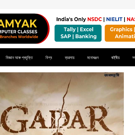
বিজ্ঞান আৰু প্ৰযুক্তি
বিশ্ব
ব্যৱসায়
মনোৰঞ্জন
ৰাষ্ট্ৰীয়
সম