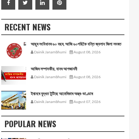
RECENT NEWS
আছুৰ সংবিধানৰ ৬০ বছৰ, আজি ৬০গছিকৈ বন্তি জ্বলাব জিলা সদৰত
Dainik Janambhumi
August 08, 2026
আজিৰ সম্পাদকীয়, বানৰ আগজাননী
Dainik Janambhumi
August 08, 2026
ইৰানৰে যুদ্ধত টুটিছে আমেৰিকাৰ অস্ত্ৰ-ভাণ্ডাৰ
Dainik Janambhumi
August 07, 2026
POPULAR NEWS