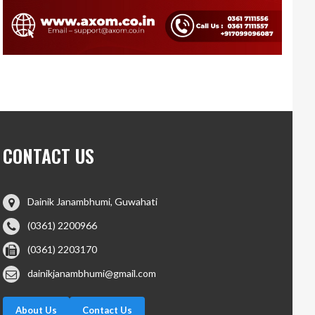
CONTACT US
Dainik Janambhumi, Guwahati
(0361) 2200966
(0361) 2203170
dainikjanambhumi@gmail.com
About Us
Contact Us