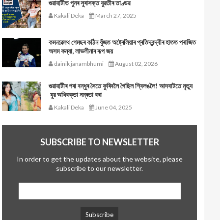
গুৱাহাটীত পুনৰ সুৰাসক্ত যুৱতীৰ তাণ্ডৱ
Kakali Deka
March 27, 2025
কমনৱেলথ গেমছৰ কঠিন যুঁজত অষ্ট্ৰেলিয়াৰ প্ৰতিদ্বন্দ্বীৰ হাতত পৰাজিত
অসম কন্যা, লাভলীনাৰ ৰূপ জয়
dainik janambhumi
August 02, 2026
গুৱাহাটীৰ পৰা বন্ধুৰ সৈতে ফুৰিবলৈ গৈছিল শ্বিলঙলৈ! আদবাটতে মৃত্যু
যুৱ অধিবক্তা নম্ৰতা বৰা
Kakali Deka
June 04, 2025
SUBSCRIBE TO NEWSLETTER
In order to get the updates about the website, please
subscribe to our newsletter.