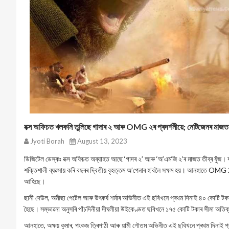
বক্স অফিচত খলকনি তুলিছে গাদাৰ ২ আৰু OMG ২ৰ প্ৰদৰ্শনীয়ে; নেটিজেনৰ মাজত প
Jyoti Borah
August 13, 2023
ডিজিটেল ডেস্কঃ বক্স অফিচত অব্যাহত আছে ‘গাদৰ ২’ আৰু ‘অ’এমজি ২’ৰ মাজত তীব্ৰ যুঁজ। 
শক্তিশালী ব্যৱসায় কৰি বছৰৰ দ্বিতীয় বৃহত্তম অ’পেনাৰ হ’বলৈ সক্ষম হয়। আনহাতে OMG 
আহিছে।
ছানী দেউল, অমীছা পেটেল আৰু উৎকৰ্ষ শৰ্মাৰ অভিনীত এই ছবিখনে প্ৰথম দিনাই ৪০ কোটি টকাৰ 
হৈছে। সম্ভাৱনা অনুসৰি পাঁচদিনীয়া দীঘলীয়া উইকেণ্ডত ছবিখনে ১৭৫ কোটি টকাৰ সীমা অতিক
আনহাতে, অক্ষয় কুমাৰ, পংকজ ত্ৰিপাঠী আৰু য়ামী গৌতম অভিনীত এই ছবিখনে প্ৰথম দিনাই প্ৰায