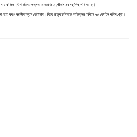
সায় কৰিছে।উপাৰ্জনৰ ক্ষেত্ৰত অ’এমজি ২ ,গাদাৰ ২ৰ বহু পিছ পৰি আছে।
ো নহয় বৰঞ্চ ৰজনীকান্তৰ জেইলাৰ। যিয়ে মাত্ৰ দুদিনতে অতিক্ৰম কৰিলে ৭৫ কোটিৰ পৰিসংখ্যা।