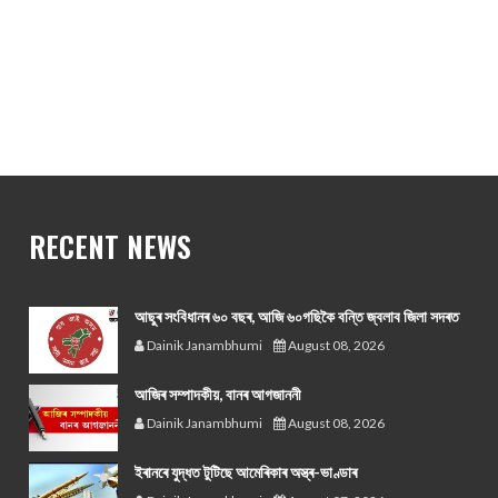
RECENT NEWS
আছুৰ সংবিধানৰ ৬০ বছৰ, আজি ৬০গছিকৈ বন্তি জ্বলাব জিলা সদৰত
Dainik Janambhumi
August 08, 2026
আজিৰ সম্পাদকীয়, বানৰ আগজাননী
Dainik Janambhumi
August 08, 2026
ইৰানৰে যুদ্ধত টুটিছে আমেৰিকাৰ অস্ত্ৰ-ভাণ্ডাৰ