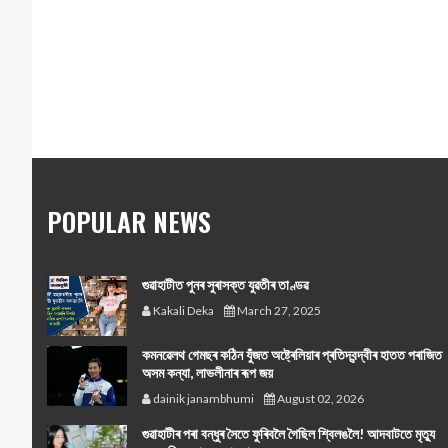
POPULAR NEWS
গুৱাহাটীত পুনৰ সুৰাসক্ত যুৱতীৰ তাণ্ডৱ
Kakali Deka
March 27, 2025
কমনৱেলথ গেমছৰ কঠিন যুঁজত অষ্ট্ৰেলিয়াৰ প্ৰতিদ্বন্দ্বীৰ হাতত পৰাজিত
অসম কন্যা, লাভলীনাৰ ৰূপ জয়
dainik janambhumi
August 02, 2026
গুৱাহাটীৰ পৰা বন্ধুৰ সৈতে ফুৰিবলৈ গৈছিল শ্বিলঙলৈ! আদবাটতে মৃত্যু