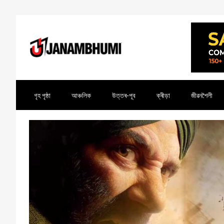
গৃহ পৃষ্ঠা
আঞ্চলিক
উত্তৰ-পূব
ক্ৰীড়া
জীৱনশৈলী