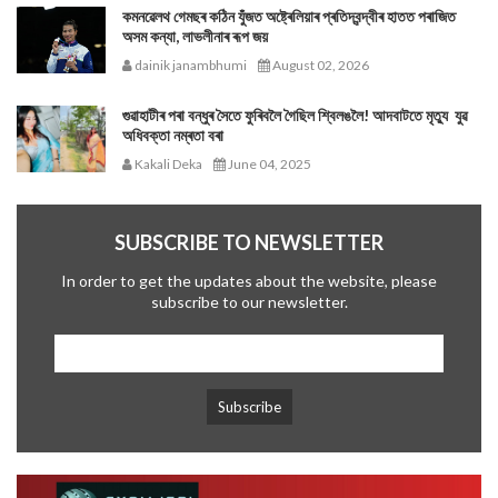
কমনৱেলথ গেমছৰ কঠিন যুঁজত অষ্ট্ৰেলিয়াৰ প্ৰতিদ্বন্দ্বীৰ হাতত পৰাজিত
অসম কন্যা, লাভলীনাৰ ৰূপ জয়
dainik janambhumi
August 02, 2026
গুৱাহাটীৰ পৰা বন্ধুৰ সৈতে ফুৰিবলৈ গৈছিল শ্বিলঙলৈ! আদবাটতে মৃত্যু যুৱ
অধিবক্তা নম্ৰতা বৰা
Kakali Deka
June 04, 2025
SUBSCRIBE TO NEWSLETTER
In order to get the updates about the website, please
subscribe to our newsletter.