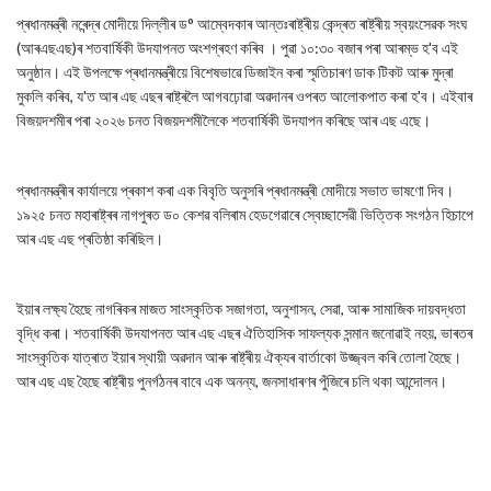
প্ৰধানমন্ত্ৰী নৰেন্দ্ৰ মোদীয়ে দিল্লীৰ ড° আম্বেদকাৰ আন্তঃৰাষ্ট্ৰীয় কেন্দ্ৰত ৰাষ্ট্ৰীয় স্বয়ংসেৱক সংঘ
(আৰএছএছ)ৰ শতবাৰ্ষিকী উদযাপনত অংশগ্ৰহণ কৰিব । পুৱা ১০:৩০ বজাৰ পৰা আৰম্ভ হ'ব এই
অনুষ্ঠান। এই উপলক্ষে প্ৰধানমন্ত্ৰীয়ে বিশেষভাৱে ডিজাইন কৰা স্মৃতিচাৰণ ডাক টিকট আৰু মুদ্ৰা
মুকলি কৰিব, য'ত আৰ এছ এছৰ ৰাষ্ট্ৰলৈ আগবঢ়োৱা অৱদানৰ ওপৰত আলোকপাত কৰা হ'ব। এইবাৰ
বিজয়দশমীৰ পৰা ২০২৬ চনত বিজয়দশমীলৈকে শতবাৰ্ষিকী উদযাপন কৰিছে আৰ এছ এছে।
প্ৰধানমন্ত্ৰীৰ কাৰ্যালয়ে প্ৰকাশ কৰা এক বিবৃতি অনুসৰি প্ৰধানমন্ত্ৰী মোদীয়ে সভাত ভাষণো দিব।
১৯২৫ চনত মহাৰাষ্ট্ৰৰ নাগপুৰত ড০ কেশৱ বলিৰাম হেডগেৱাৰে স্বেচ্ছাসেৱী ভিত্তিক সংগঠন হিচাপে
আৰ এছ এছ প্ৰতিষ্ঠা কৰিছিল।
ইয়াৰ লক্ষ্য হৈছে নাগৰিকৰ মাজত সাংস্কৃতিক সজাগতা, অনুশাসন, সেৱা, আৰু সামাজিক দায়বদ্ধতা
বৃদ্ধি কৰা। শতবাৰ্ষিকী উদযাপনত আৰ এছ এছৰ ঐতিহাসিক সাফল্যক সন্মান জনোৱাই নহয়, ভাৰতৰ
সাংস্কৃতিক যাত্ৰাত ইয়াৰ স্থায়ী অৱদান আৰু ৰাষ্ট্ৰীয় ঐক্যৰ বাৰ্তাকো উজ্জ্বল কৰি তোলা হৈছে।
আৰ এছ এছ হৈছে ৰাষ্ট্ৰীয় পুনৰ্গঠনৰ বাবে এক অনন্য, জনসাধাৰণৰ পুঁজিৰে চলি থকা আন্দোলন।