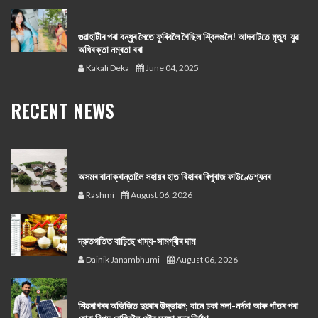
গুৱাহাটীৰ পৰা বন্ধুৰ সৈতে ফুৰিবলৈ গৈছিল শ্বিলঙলৈ! আদবাটতে মৃত্যু যুৱ
অধিবক্তা নম্ৰতা বৰা
Kakali Deka
June 04, 2025
RECENT NEWS
অসমৰ বানাক্ৰান্তালৈ সহায়ৰ হাত বিহাৰৰ ৰিপুৰাজ ফাউণ্ডেশ্যনৰ
Rashmi
August 06, 2026
দ্রুতগতিত বাঢ়িছে খাদ্য-সামগ্ৰীৰ দাম
Dainik Janambhumi
August 06, 2026
শিৱসাগৰৰ অভিজিত দুৱৰাৰ উদ্ভাৱন; বানে ঢকা নলা-নৰ্দমা আৰু গাঁতৰ পৰা