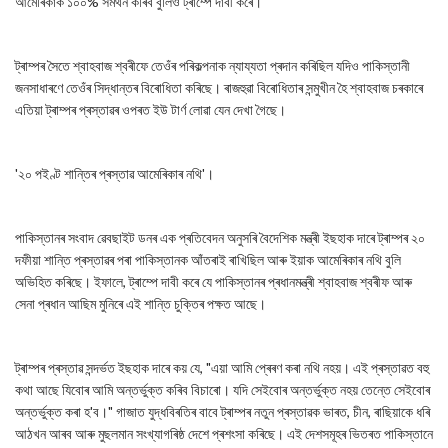
আমেৰিকাক ১০০% সমৰ্থন কৰিব বুলিও ট্ৰাম্পে দাবী কৰে।
ট্ৰাম্পৰ সৈতে শ্বাহবাজ শ্বৰীফে তেওঁৰ পৰিকল্পনাক ন্যায্যতা প্ৰদান কৰিছিল যদিও পাকিস্তানী
জনসাধাৰণে তেওঁৰ সিদ্ধান্তৰ বিৰোধিতা কৰিছে। ৰাজহুৱা বিৰোধিতাৰ সন্মুখীন হৈ শ্বাহবাজ চৰকাৰে
এতিয়া ট্ৰাম্পৰ প্ৰস্তাৱৰ ওপৰত ইউ টাৰ্ণ লোৱা যেন দেখা গৈছে।
'২০ পইণ্ট শান্তিৰ প্ৰস্তাৱ আমেৰিকাৰ নথি'।
পাকিস্তানৰ সংবাদ ৱেবছাইট ডনৰ এক প্ৰতিবেদন অনুসৰি বৈদেশিক মন্ত্ৰী ইছহাক দাৰে ট্ৰাম্পৰ ২০
দফীয়া শান্তি প্ৰস্তাৱৰ পৰা পাকিস্তানক আঁতৰাই ৰাখিছিল আৰু ইয়াক আমেৰিকাৰ নথি বুলি
অভিহিত কৰিছে। ইফালে, ট্ৰাম্পে দাবী কৰে যে পাকিস্তানৰ প্ৰধানমন্ত্ৰী শ্বাহবাজ শ্বৰীফ আৰু
সেনা প্ৰধান আছিম মুনিৰে এই শান্তি চুক্তিৰ পক্ষত আছে।
ট্ৰাম্পৰ প্ৰস্তাৱ সন্দৰ্ভত ইছহাক দাৰে কয় যে, "এয়া আমি প্ৰেৰণ কৰা নথি নহয়। এই প্ৰস্তাৱত বহু
কথা আছে যিবোৰ আমি অন্তৰ্ভুক্ত কৰিব বিচাৰো। যদি সেইবোৰ অন্তৰ্ভুক্ত নহয় তেন্তে সেইবোৰ
অন্তৰ্ভুক্ত কৰা হ'ব।" গাজাত যুদ্ধবিৰতিৰ বাবে ট্ৰাম্পৰ নতুন প্ৰস্তাৱক ভাৰত, চীন, ৰাছিয়াকে ধৰি
আঠখন আৰব আৰু মুছলমান সংখ্যাগৰিষ্ঠ দেশে প্ৰশংসা কৰিছে। এই দেশসমূহৰ ভিতৰত পাকিস্তানে