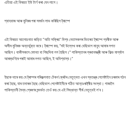
এতিয়া এই বিষয়ত ইউ টাৰ্ণ কৰা যেন লাগে।
শ্বাহবাজ আৰু মুনিৰৰ পৰা সমৰ্থন লাভ কৰিছিল ট্ৰাম্পে
এই বিষয়ত আলোচনাত জড়িত “অতি সক্ৰিয়” বিশ্ব নেতাসকলৰ ভিতৰত ট্ৰাম্পে শ্বৰীফ আৰু
অসীম মুনিৰক অন্তৰ্ভুক্ত কৰে। ট্ৰাম্পে কয়, "মই উল্লেখ কৰা বেছিভাগ মানুহ আমাৰ লগত
আছিল। বাকীসকলে ফোনত বা পিছদিনা লগ হৈছিল।" পাকিস্তানৰ প্ৰধানমন্ত্ৰী আৰু ফিল্ড মাৰ্শ্বাল
আৰম্ভণিৰে পৰাই আমাৰ লগত আছিল, ই অবিশ্বাস্য।”
ইছাক দাৰে কয় যে ট্ৰাম্পৰ পৰিকল্পনাত টেকন’ক্ৰেটৰ নেতৃত্বত এখন স্বতন্ত্ৰ পেলেষ্টাইন চৰকাৰ গঠন
কৰা হৈছে, যাৰ তদাৰক হৈছে বেছিভাগ পেলেষ্টাইনীৰে গঠিত আন্তঃৰাষ্ট্ৰীয় সংস্থা। গাজালৈ
পাকিস্তানী সৈন্য প্ৰেৰণৰ সন্দৰ্ভত তেওঁ কয় যে এই সিদ্ধান্ত শীৰ্ষ নেতৃত্বই ল’ব।