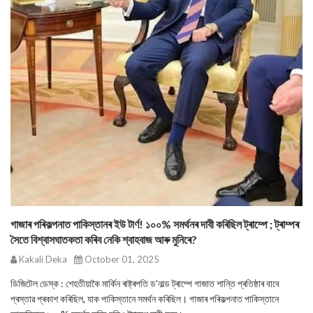
গাজাৰ পৰিকল্পনাত পাকিস্তানৰ ইউ টাৰ্ণ! ১০০% সমৰ্থনৰ দাবী কৰিছিল ট্ৰাম্পে ; ট্ৰাম্পৰ
সৈতে বিশ্বাসঘাতকতা কৰিব নেকি শ্বাহবাজ আৰু মুনিৰে?
Kakali Deka
October 01, 2025
ডিজিটেল ডেস্ক : শেহতীয়াকৈ মাৰ্কিন ৰাষ্ট্ৰপতি ড’নাল্ড ট্ৰাম্পে গাজাত শান্তি প্ৰতিষ্ঠাৰ বাবে
প্ৰস্তাৱ প্ৰকাশ কৰিছিল, যাক পাকিস্তানে সমৰ্থন কৰিছিল। গাজাৰ পৰিকল্পনাত পাকিস্তানে