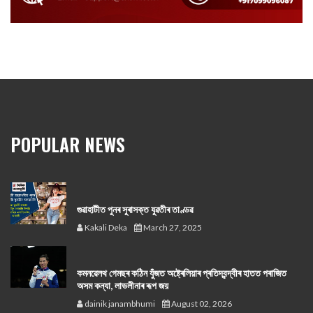
POPULAR NEWS
গুৱাহাটীত পুনৰ সুৰাসক্ত যুৱতীৰ তাণ্ডৱ
Kakali Deka
March 27, 2025
কমনৱেলথ গেমছৰ কঠিন যুঁজত অষ্ট্ৰেলিয়াৰ প্ৰতিদ্বন্দ্বীৰ হাতত পৰাজিত
অসম কন্যা, লাভলীনাৰ ৰূপ জয়
dainik janambhumi
August 02, 2026