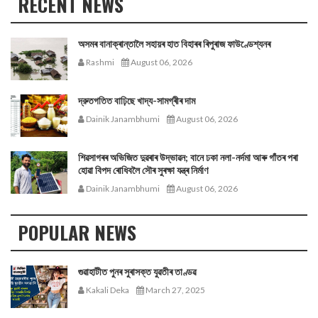
RECENT NEWS
অসমৰ বানাক্ৰান্তালৈ সহায়ৰ হাত বিহাৰৰ ৰিপুৰাজ ফাউণ্ডেশ্যনৰ
Rashmi
August 06, 2026
দ্রুতগতিত বাঢ়িছে খাদ্য-সামগ্ৰীৰ দাম
Dainik Janambhumi
August 06, 2026
শিৱসাগৰৰ অভিজিত দুৱৰাৰ উদ্ভাৱন; বানে ঢকা নলা-নৰ্দমা আৰু গাঁতৰ পৰা
হোৱা বিপদ ৰোধিবলৈ সৌৰ সুৰক্ষা যন্ত্ৰ নিৰ্মাণ
Dainik Janambhumi
August 06, 2026
POPULAR NEWS
গুৱাহাটীত পুনৰ সুৰাসক্ত যুৱতীৰ তাণ্ডৱ
Kakali Deka
March 27, 2025