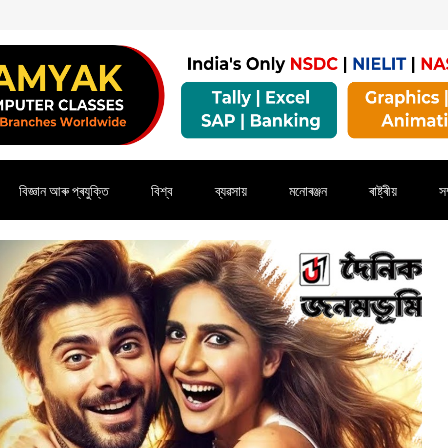
বিজ্ঞান আৰু প্ৰযুক্তি
বিশ্ব
ব্যৱসায়
মনোৰঞ্জন
ৰাষ্ট্ৰীয়
সম