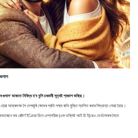
গুলাল
 গুলাল’ ভাৰতত নিষিদ্ধ হ’ব বুলি চৰকাৰী সূত্ৰই প্ৰকাশ কৰিছে।
োৱা আক্ৰমণক লৈ দেশজুৰি ক্ষোভৰ প্ৰতি লক্ষ্য ৰাখি মুক্তি স্থগিত ৰখাৰ সিদ্ধান্ত লোৱা হৈছে।
ডাৰেচন অব ৱেষ্টাৰ্ণ ইণ্ডিয়া চিনে এম্প্লয়িজ (এফ ডব্লিউ আই চি ই)য়েও তেওঁলোকৰ সৈতে