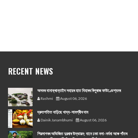
RECENT NEWS
অসমৰ বানাক্ৰান্তালৈ সহায়ৰ হাত বিহাৰৰ ৰিপুৰাজ ফাউণ্ডেশ্যনৰ
Rashmi
August 06, 2026
দ্রুতগতিত বাঢ়িছে খাদ্য-সামগ্ৰীৰ দাম
Dainik Janambhumi
August 06, 2026
শিৱসাগৰৰ অভিজিত দুৱৰাৰ উদ্ভাৱন; বানে ঢকা নলা-নৰ্দমা আৰু গাঁতৰ