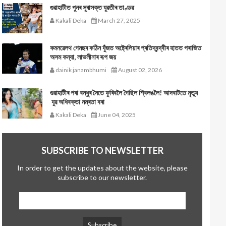
গুৱাহাটীত পুনৰ সুৰাসক্ত যুৱতীৰ তাণ্ডৱ
Kakali Deka
March 27, 2025
কমনৱেলথ গেমছৰ কঠিন যুঁজত অষ্ট্ৰেলিয়াৰ প্ৰতিদ্বন্দ্বীৰ হাতত পৰাজিত
অসম কন্যা, লাভলীনাৰ ৰূপ জয়
dainik janambhumi
August 02, 2026
গুৱাহাটীৰ পৰা বন্ধুৰ সৈতে ফুৰিবলৈ গৈছিল শ্বিলঙলৈ! আদবাটতে মৃত্যু
যুৱ অধিবক্তা নম্ৰতা বৰা
Kakali Deka
June 04, 2025
SUBSCRIBE TO NEWSLETTER
In order to get the updates about the website, please
subscribe to our newsletter.