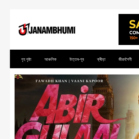
গৃহ পৃষ্ঠা
আঞ্চলিক
উত্তৰ-পূব
ক্ৰীড়া
জীৱনশৈলী