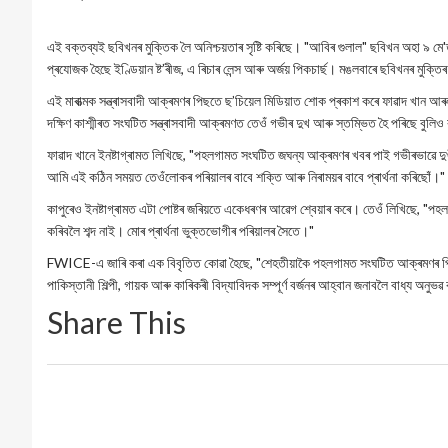
এই বক্তব্যই ছবিখনৰ মুক্তিক লৈ অনিশ্চয়তাৰ সৃষ্টি কৰিছে। "আবিৰ গুলাল" ছবিখন অহা ৯ 
প্ৰযোজক হৈছে ইণ্ডিয়ান ষ্ট’ৰীজ, এ ৰিচাৰ লেন্স আৰু অৰ্জয় পিকচাৰ্ছ। মঙলবাৰে ছবিখনৰ মুক্
এই মাৰাত্মক সন্ত্ৰাসবাদী আক্ৰমণৰ পিছতে ছ’চিয়েল মিডিয়াত শোক প্ৰকাশ কৰে ফাৱাদ খান আৰ
দক্ষিণ কাশ্মীৰত সংঘটিত সন্ত্ৰাসবাদী আক্ৰমণত তেওঁ গভীৰ দুখ আৰু স্তম্ভিত হৈ পৰিছে বুলিও
ফাৱাদ খানে ইনষ্টাগ্ৰামত লিখিছে, "পহলগামত সংঘটিত জঘন্য আক্ৰমণৰ খবৰ পাই গভীৰভাৱে দ
আমি এই কঠিন সময়ত তেওঁলোকৰ পৰিয়ালৰ বাবে শক্তি আৰু নিৰাময়ৰ বাবে প্ৰাৰ্থনা কৰিছোঁ।"
কাপুৰেও ইনষ্টাগ্ৰামত এটা পোষ্টৰ জৰিয়তে একেধৰণৰ আৱেগ শ্বেয়াৰ কৰে। তেওঁ লিখিছে, "
কৰিবলৈ শব্দ নাই। মোৰ প্ৰাৰ্থনা ভুক্তভোগীৰ পৰিয়ালৰ সৈতে।"
FWICE-এ জাৰি কৰা এক বিবৃতিত কোৱা হৈছে, "শেহতীয়াকৈ পহলগামত সংঘটিত আক্ৰমণৰ পি
পাকিস্তানী শিল্পী, গায়ক আৰু কাৰিকৰী বিদ্যাবিদক সম্পূৰ্ণ বৰ্জনৰ আহ্বান জনাবলৈ বাধ্য অ
Share This