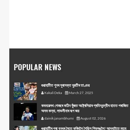
POPULAR NEWS
গুৱাহাটীত পুনৰ সুৰাসক্ত যুৱতীৰ তাণ্ডৱ
Kakali Deka
March 27, 2025
কমনৱেলথ গেমছৰ কঠিন যুঁজত অষ্ট্ৰেলিয়াৰ প্ৰতিদ্বন্দ্বীৰ হাতত পৰাজিত
অসম কন্যা, লাভলীনাৰ ৰূপ জয়
dainik janambhumi
August 02, 2026
গুৱাহাটীৰ পৰা বন্ধুৰ সৈতে ফুৰিবলৈ গৈছিল শ্বিলঙলৈ! আদবাটতে মৃত্যু