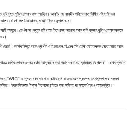
মে'ত ছবিগৃহত মুক্তি পোৱাৰ কথা আছিল। আৰতি এছ বাগদীৰ পৰিচালনাত নিৰ্মিত এই ছবিখনৰ
তিৰ তাৰিখ ঘোষণা কৰি নিৰ্মাতাসকলে এটা টিজাৰ মুকলি কৰে।
ু বানী কাপুৰে। তেওঁৰ আগন্তুক ছবিখনত নিষেধাজ্ঞা আৰোপ কৰাৰ দাবী ক্ৰমাৎ বৃদ্ধি পোৱাৰ মাজতে
 কয়।
ুখী হৈছোঁ। আমাৰ চিন্তা আৰু প্ৰাৰ্থনা এই ভয়ংকৰ কাণ্ডৰ বলি হোৱা লোকসকলৰ সৈতে আছে আৰু
পহলগামত নিৰীহ লোকৰ ওপৰত হোৱা আক্ৰমণৰ কথা পঢ়াৰ পৰাই মই স্তম্ভিত হৈ পৰিছোঁ । মোৰ প্ৰকাশ
ছত FWICE-এ পুনৰবাৰ যিকোনো ভাৰতীয় ছবি বা মনোৰঞ্জন প্ৰকল্পত অংশগ্ৰহণ কৰা সকলো
নুভৱ কৰিছে। ইয়াৰ ভিতৰত বিশ্বৰ যিকোনো ঠাইতে কৰা অভিনয় বা সহযোগিতাও অন্তৰ্ভুক্ত।"