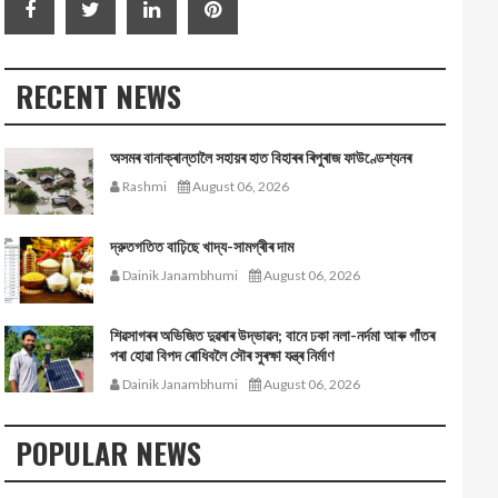
RECENT NEWS
অসমৰ বানাক্ৰান্তালৈ সহায়ৰ হাত বিহাৰৰ ৰিপুৰাজ ফাউণ্ডেশ্যনৰ
Rashmi
August 06, 2026
দ্রুতগতিত বাঢ়িছে খাদ্য-সামগ্ৰীৰ দাম
Dainik Janambhumi
August 06, 2026
শিৱসাগৰৰ অভিজিত দুৱৰাৰ উদ্ভাৱন; বানে ঢকা নলা-নৰ্দমা আৰু গাঁতৰ
পৰা হোৱা বিপদ ৰোধিবলৈ সৌৰ সুৰক্ষা যন্ত্ৰ নিৰ্মাণ
Dainik Janambhumi
August 06, 2026
POPULAR NEWS