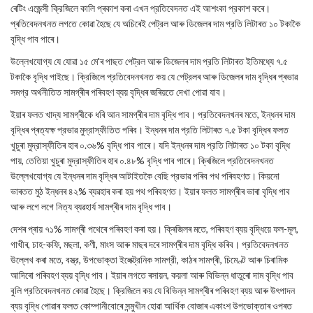
ৰেটিং এজেন্সী ক্রিজিলে কালি প্ৰকাশ কৰা এখন প্রতিবেদনত এই আশংকা প্রকাশ কৰে।
প্ৰতিবেদনখনত লগতে কোৱা হৈছে যে অচিৰেই পেট্রল আৰু ডিজেলৰ দাম প্রতি লিটাৰত ১০ টকাকৈ
বৃদ্ধি পাব পাৰে।
উল্লেখযোগ্য যে যোৱা ১৫ মে'ৰ পাছত পেট্রল আৰু ডিজেলৰ দাম প্রতি লিটাৰত ইতিমধ্যে ৭.৫
টকাকৈ বৃদ্ধি পাইছে। ক্রিজিলে প্রতিবেদনখনত কয় যে পেট্রলৰ আৰু ডিজেলৰ দাম বৃদ্ধিৰ প্ৰভাৱ
সমগ্র অৰ্থনীতিত সামগ্ৰীৰ পৰিবহণ ব্যয় বৃদ্ধিৰ জৰিয়তে দেখা পোৱা যাব।
ইয়াৰ ফলত খাদ্য সামগ্ৰীকে ধৰি আন সামগ্ৰীৰ দাম বৃদ্ধি পাব। প্রতিবেদনখনৰ মতে, ইন্ধনৰ দাম
বৃদ্ধিৰ প্ৰত্যক্ষ প্রভাৱ মুদ্রাস্ফীতিত পৰিব। ইন্ধনৰ দাম প্রতি লিটাৰত ৭.৫ টকা বৃদ্ধিৰ ফলত
খুচুৰা মুদ্রাস্ফীতিৰ হাৰ ০.৩৬% বৃদ্ধি পাব পাৰে। যদি ইন্ধনৰ দাম প্রতি লিটাৰত ১০ টকা বৃদ্ধি
পায়, তেতিয়া খুচুৰা মুদ্রাস্ফীতিৰ হাৰ ০.৪৮% বৃদ্ধি পাব পাৰে। ক্ৰিজিলে প্রতিবেদনখনত
উল্লেখযোগ্য যে ইন্ধনৰ দাম বৃদ্ধিৰ আটাইতকৈ বেছি প্রভাৱ পৰিব পথ পৰিবহণত। কিয়নো
ভাৰতত মুঠ ইন্ধনৰ ৪২% ব্যৱহাৰ কৰা হয় পথ পৰিবহণত। ইয়াৰ ফলত সামগ্ৰীৰ ভাৰা বৃদ্ধি পাব
আৰু লগে লগে নিত্য ব্যৱহাৰ্য সামগ্ৰীৰ দাম বৃদ্ধি পাব।
দেশৰ প্ৰায় ৭১% সামগ্ৰী পথেৰে পৰিবহণ কৰা হয়। ক্ৰিজিলৰ মতে, পৰিবহণ ব্যয় বৃদ্ধিয়ে ফল-মূল,
গাখীৰ, চাহ-কফি, মছলা, কণী, মাংস আৰু মাছৰ দৰে সামগ্ৰীৰ দাম বৃদ্ধি কৰিব। প্রতিবেদনখনত
উল্লেখ কৰা মতে, বস্ত্র, উপভোক্তা ইলেক্ট্রনিক সামগ্রী, কাঠৰ সামগ্ৰী, চিমেণ্ট আৰু চিৰামিক
আদিৰো পৰিবহণ ব্যয় বৃদ্ধি পাব। ইয়াৰ লগতে ৰসায়ন, কয়লা আৰু বিভিন্ন ধাতুৰো দাম বৃদ্ধি পাব
বুলি প্রতিবেদনখনত কোৱা হৈছে। ক্রিজিলে কয় যে বিভিন্ন সামগ্ৰীৰ পৰিবহণ ব্যয় আৰু উৎপাদন
ব্যয় বৃদ্ধি পোৱাৰ ফলত কোম্পানীবোৰে সন্মুখীন হোৱা আর্থিক বোজাৰ একাংশ উপভোক্তাৰ ওপৰত