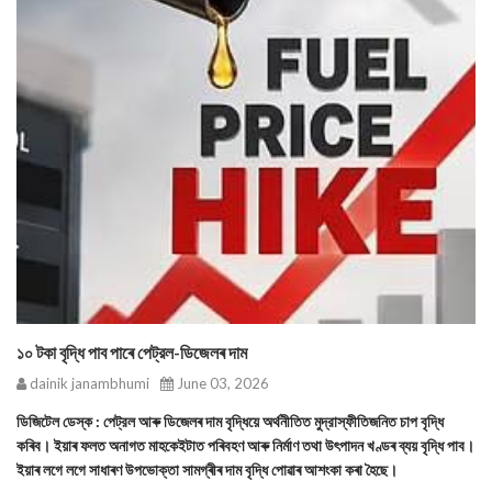
১০ টকা বৃদ্ধি পাব পাৰে পেট্রল-ডিজেলৰ দাম
dainik janambhumi
June 03, 2026
ডিজিটেল ডেস্ক : পেট্রল আৰু ডিজেলৰ দাম বৃদ্ধিয়ে অর্থনীতিত মুদ্রাস্ফীতিজনিত চাপ বৃদ্ধি
কৰিব। ইয়াৰ ফলত অনাগত মাহকেইটাত পৰিবহণ আৰু নির্মাণ তথা উৎপাদন খণ্ডৰ ব্যয় বৃদ্ধি পাব।
ইয়াৰ লগে লগে সাধাৰণ উপভোক্তা সামগ্ৰীৰ দাম বৃদ্ধি পোৱাৰ আশংকা কৰা হৈছে।