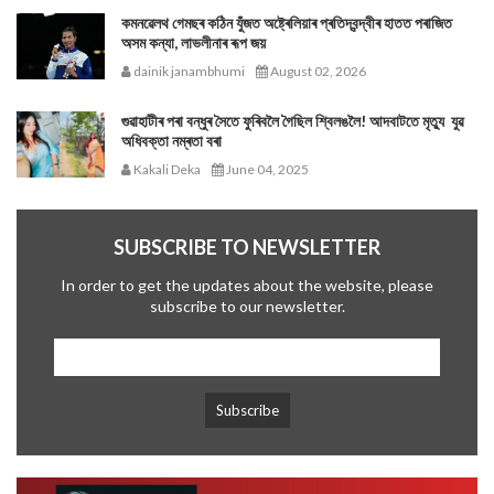
কমনৱেলথ গেমছৰ কঠিন যুঁজত অষ্ট্ৰেলিয়াৰ প্ৰতিদ্বন্দ্বীৰ হাতত পৰাজিত
অসম কন্যা, লাভলীনাৰ ৰূপ জয়
dainik janambhumi
August 02, 2026
গুৱাহাটীৰ পৰা বন্ধুৰ সৈতে ফুৰিবলৈ গৈছিল শ্বিলঙলৈ! আদবাটতে মৃত্যু যুৱ
অধিবক্তা নম্ৰতা বৰা
Kakali Deka
June 04, 2025
SUBSCRIBE TO NEWSLETTER
In order to get the updates about the website, please
subscribe to our newsletter.