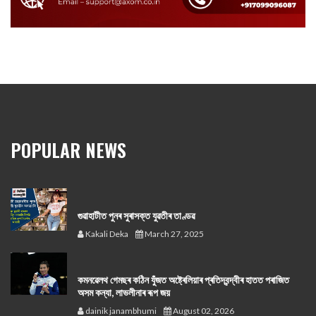
POPULAR NEWS
গুৱাহাটীত পুনৰ সুৰাসক্ত যুৱতীৰ তাণ্ডৱ
Kakali Deka
March 27, 2025
কমনৱেলথ গেমছৰ কঠিন যুঁজত অষ্ট্ৰেলিয়াৰ প্ৰতিদ্বন্দ্বীৰ হাতত পৰাজিত
অসম কন্যা, লাভলীনাৰ ৰূপ জয়
dainik janambhumi
August 02, 2026