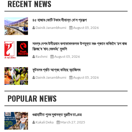
RECENT NEWS
৪৫ হাজাৰ কোটি টকাৰ সীমান্ত ৰে'ল প্রকল্প
Dainik Janambhumi
August 05, 2026
সমগ্ৰ দেশৰ উদীয়মান কলাকাৰসকলক উপযুক্ত মঞ্চ প্ৰদান কৰিবলৈ ‘য়শ ৰাজ
ফিল্মছ’ৰ ‘ৰাহ ৰেকৰ্ডছ’ মুকলি
Rashmi
August 05, 2026
ফুটবলৰ প্ৰতি আগ্ৰহ কমিছে ব্রাজিলৰ
Dainik Janambhumi
August 05, 2026
POPULAR NEWS
গুৱাহাটীত পুনৰ সুৰাসক্ত যুৱতীৰ তাণ্ডৱ
Kakali Deka
March 27, 2025