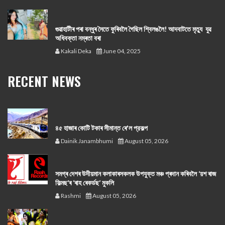
গুৱাহাটীৰ পৰা বন্ধুৰ সৈতে ফুৰিবলৈ গৈছিল শ্বিলঙলৈ! আদবাটতে মৃত্যু যুৱ
অধিবক্তা নম্ৰতা বৰা
Kakali Deka
June 04, 2025
RECENT NEWS
৪৫ হাজাৰ কোটি টকাৰ সীমান্ত ৰে'ল প্রকল্প
Dainik Janambhumi
August 05, 2026
সমগ্ৰ দেশৰ উদীয়মান কলাকাৰসকলক উপযুক্ত মঞ্চ প্ৰদান কৰিবলৈ ‘য়শ ৰাজ
ফিল্মছ’ৰ ‘ৰাহ ৰেকৰ্ডছ’ মুকলি
Rashmi
August 05, 2026