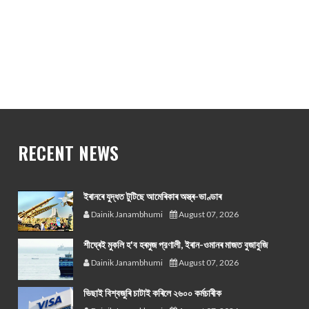
RECENT NEWS
ইৰানৰে যুদ্ধত টুটিছে আমেৰিকাৰ অস্ত্ৰ-ভাণ্ডাৰ
Dainik Janambhumi
August 07, 2026
শীঘ্ৰেই মুকলি হ'ব হৰমুজ প্রণালী, ইৰান-ওমানৰ মাজত বুজাবুজি
Dainik Janambhumi
August 07, 2026
ভিছাই বিশ্বজুৰি চাটাই কৰিলে ২৬০০ কৰ্মচাৰীক