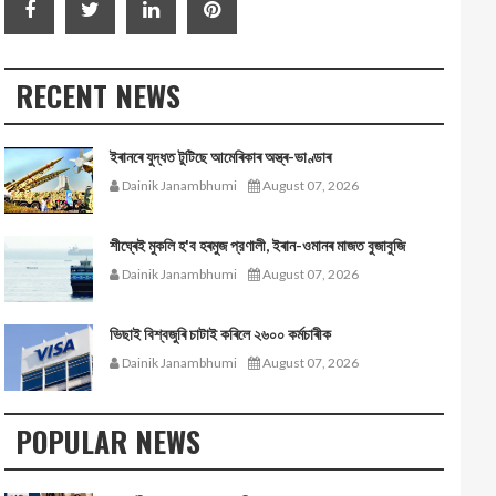
RECENT NEWS
ইৰানৰে যুদ্ধত টুটিছে আমেৰিকাৰ অস্ত্ৰ-ভাণ্ডাৰ
Dainik Janambhumi
August 07, 2026
শীঘ্ৰেই মুকলি হ'ব হৰমুজ প্রণালী, ইৰান-ওমানৰ মাজত বুজাবুজি
Dainik Janambhumi
August 07, 2026
ভিছাই বিশ্বজুৰি চাটাই কৰিলে ২৬০০ কৰ্মচাৰীক
Dainik Janambhumi
August 07, 2026
POPULAR NEWS