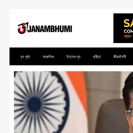
গৃহ পৃষ্ঠা
আঞ্চলিক
উত্তৰ-পূব
ক্ৰীড়া
জীৱনশৈলী