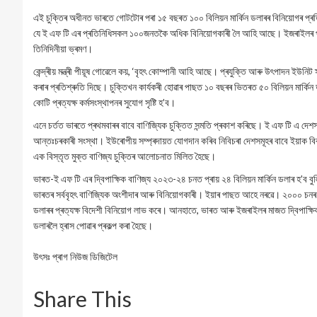
এই চুক্তিৰ অধীনত ভাৰতে গোটটোৰ পৰা ১৫ বছৰত ১০০ বিলিয়ন মাৰ্কিন ডলাৰৰ বিনিয়োগৰ প্ৰতি
যে ই এফ টি এৰ প্ৰতিনিধিসকল ১০০জনতকৈ অধিক বিনিয়োগকাৰী লৈ আহি আছে। ইজৰাইলৰ পৰা
তিনিদিনীয়া ভ্ৰমণ।
কেন্দ্ৰীয় মন্ত্ৰী পীয়ূষ গোৱেলে কয়, ‘বৃহৎ কোম্পানী আহি আছে। প্ৰযুক্তি আৰু উৎপাদন ইউ
কৰাৰ প্ৰতিশ্ৰুতি দিছে। চুক্তিখন কাৰ্যকৰী হোৱাৰ পাছত ১০ বছৰৰ ভিতৰত ৫০ বিলিয়ন মাৰ্কি
কোটি প্ৰত্যক্ষ কৰ্মসংস্থাপনৰ সুযোগ সৃষ্টি হ’ব।
এনে চৰ্তত ভাৰতে প্ৰথমবাৰৰ বাবে বাণিজ্যিক চুক্তিত সন্মতি প্ৰকাশ কৰিছে। ই এফ টি এ দেশ
আন্তঃচৰকাৰী সংস্থা। ইউৰোপীয় সম্প্ৰদায়ত যোগদান কৰিব নিবিচৰা দেশসমূহৰ বাবে ইয়াক বি
এক বিস্তৃত মুক্ত বাণিজ্য চুক্তিৰ আলোচনাত মিলিত হৈছে।
ভাৰত-ই এফ টি এৰ দ্বিপাক্ষিক বাণিজ্য ২০২৩-২৪ চনত প্ৰায় ২৪ বিলিয়ন মাৰ্কিন ডলাৰ হ’ব
ভাৰতৰ সৰ্ববৃহৎ বাণিজ্যিক অংশীদাৰ আৰু বিনিয়োগকাৰী। ইয়াৰ পাছত আহে নৰৱে। ২০০০ চনৰ এ
ডলাৰৰ প্ৰত্যক্ষ বিদেশী বিনিয়োগ লাভ কৰে। আনহাতে, ভাৰত আৰু ইজৰাইলৰ মাজত দ্বিপাক্ষি
ডলাৰলৈ হ্ৰাস পোৱাৰ প্ৰকল্প কৰা হৈছে।
উৎসঃ প্ৰাগ নিউজ ডিজিটেল
Share This