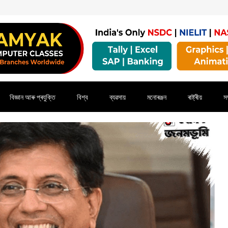
বিজ্ঞান আৰু প্ৰযুক্তি
বিশ্ব
ব্যৱসায়
মনোৰঞ্জন
ৰাষ্ট্ৰীয়
সম