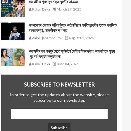
গুৱাহাটীত পুনৰ সুৰাসক্ত যুৱতীৰ তাণ্ডৱ
Kakali Deka
March 27, 2025
কমনৱেলথ গেমছৰ কঠিন যুঁজত অষ্ট্ৰেলিয়াৰ প্ৰতিদ্বন্দ্বীৰ হাতত পৰাজিত
অসম কন্যা, লাভলীনাৰ ৰূপ জয়
dainik janambhumi
August 02, 2026
গুৱাহাটীৰ পৰা বন্ধুৰ সৈতে ফুৰিবলৈ গৈছিল শ্বিলঙলৈ! আদবাটতে মৃত্যু
যুৱ অধিবক্তা নম্ৰতা বৰা
Kakali Deka
June 04, 2025
SUBSCRIBE TO NEWSLETTER
In order to get the updates about the website, please
subscribe to our newsletter.