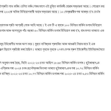
শ্ৰুতি লাভ কৰিব ৷ চলিত বৰ্ষৰ শেষৰ ফালে এই চুক্তি কাৰ্যকৰী হোৱাৰ সম্ভাৱনা আছে। গোৱেলে কয়
 ২০০ৰো অধিক বিনিয়োগকাৰী অহাৰ সম্ভাৱনা আছে। ১০ ফেব্ৰুৱাৰীৰ পৰা আৰম্ভ হ’ব তেওঁৰ
নিট স্থাপনৰ প্ৰতি আগ্ৰহী লোক আহি আছে। ই এফ টি এ ব্লকে ১০০ বিলিয়ন মাৰ্কিন ডলাৰ বিনিয়োগ
ন ডলাৰ আৰু আগন্তুক পাঁচ বছৰত ৫০ বিলিয়ন মাৰ্কিন ডলাৰ বিনিয়োগ কৰা হ’ব, যাৰ ফলত ভাৰতত এক
সমূহ ইউৰোপীয় সংঘৰ অংশ নহয়। মুক্ত বাণিজ্যক প্ৰসাৰিত আৰু আগুৱাই নিয়াৰ বাবে ই এক
কল্প হিচাপে প্ৰতিষ্ঠা কৰা হৈছিল। ভাৰতে পৃথকে পৃথকে ২৭খন দেশৰ গ্ৰুপ ইউৰোপীয় ইউনিয়নৰ সৈতে
 বুলি অনুমান কৰা হৈছে, যিটো ২০২২-২৩ চনত আছিল ১৮.৬৫ বিলিয়ন মাৰ্কিন ডলাৰ। ছুইজাৰলেণ্ড
প্ৰিলৰ পৰা ২০২৪ চনৰ ছেপ্টেম্বৰৰ ভিতৰত ভাৰতে ছুইজাৰলেণ্ডৰ পৰা ১০.৭২ বিলিয়ন মাৰ্কিন
ক বাণিজ্য ২০২২-২৩ চনত ১০.৭৭ বিলিয়ন মাৰ্কিন ডলাৰৰ পৰা ২০২৩-২৪ চনত ৬.৫৩ বিলিয়ন মাৰ্কিন