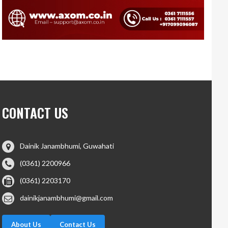
CONTACT US
Dainik Janambhumi, Guwahati
(0361) 2200966
(0361) 2203170
dainikjanambhumi@gmail.com
About Us
Contact Us