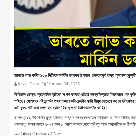
ভাৰতে লাভ কৰিব ১০০ বিলিয়ন মাৰ্কিন ডলাৰৰ উপহাৰ; গুৰুত্বপূৰ্ণ তথ্য প্ৰকাশ কেন্দ্ৰীয়
Kakali Deka
February 04, 2025
ডিজিটেল ডেস্কঃ ব্যাৱসায়িক দৃষ্টিকোণৰ পৰা ভাৰতে এতিয়া সমগ্ৰ বিশ্বতে নিজৰ বাবে এক সুকী
পাইছে। সোমবাৰে এই সন্দৰ্ভত তথ্য প্ৰদান কৰি কেন্দ্ৰীয় মন্ত্ৰী পীয়ূষ গোৱেলে কয় যে ইউৰ
এটা বৃহৎ গোট অহা সপ্তাহত ব্যাৱসায়িক সুযোগ বিচাৰি ভাৰতলৈ আহিব।
উল্লেখ্য যে, ইউৰোপীয় মুক্ত বাণিজ্য সংস্থাৰ সদস্যসকল হৈছে আইচলেণ্ড, লিচেনষ্টাইন, 
গুৰুত্বপূৰ্ণ কাৰণ ভাৰতে ২০২৪ চনৰ ১০ মাৰ্চত ভাৰতৰ সৈতে বাণিজ্য আৰু অৰ্থনৈতিক অংশীদাৰিত্
১০০ বিলিয়ন মাৰ্কিন ডলাৰৰ বিনিয়োগ