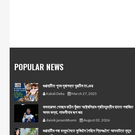
POPULAR NEWS
গুৱাহাটীত পুনৰ সুৰাসক্ত যুৱতীৰ তাণ্ডৱ
Kakali Deka
March 27, 2025
কমনৱেলথ গেমছৰ কঠিন যুঁজত অষ্ট্ৰেলিয়াৰ প্ৰতিদ্বন্দ্বীৰ হাতত পৰাজিত
অসম কন্যা, লাভলীনাৰ ৰূপ জয়
dainik janambhumi
August 02, 2026
গুৱাহাটীৰ পৰা বন্ধুৰ সৈতে ফুৰিবলৈ গৈছিল শ্বিলঙলৈ! আদবাটতে মৃত্যু