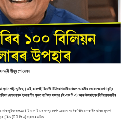
 মন্ত্ৰী পীয়ূষ গোৱেলৰ
য়া স্থান গঢ়ি তুলিছে। এই কাৰণেই বিদেশী বিনিয়োগকাৰীৰ মাজত ভাৰতীয় বজাৰৰ আকৰ্ষণ বৃদ্ধি
োপৰ চাৰিখন দেশৰ ব্লক ইউৰোপীয় মুক্ত বাণিজ্য সংস্থা (ই এফ টি এ) আৰু ইজৰাইলৰ বিনিয়োগকাৰীৰ
নৰৱে আৰু ছুইজাৰলেণ্ড। ই এফ টি এৰ সদস্য দেশৰ ১০০ৰো অধিক বিনিয়োগকাৰীৰ ভাৰত ভ্ৰমণ
ব চুক্তি (টি ই পি এ) স্বাক্ষৰ কৰিছে।