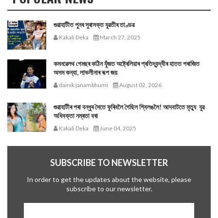
গুৱাহাটীত পুনৰ সুৰাসক্ত যুৱতীৰ তাণ্ডৱ
Kakali Deka
March 27, 2025
কমনৱেলথ গেমছৰ কঠিন যুঁজত অষ্ট্ৰেলিয়াৰ প্ৰতিদ্বন্দ্বীৰ হাতত পৰাজিত
অসম কন্যা, লাভলীনাৰ ৰূপ জয়
dainik janambhumi
August 02, 2026
গুৱাহাটীৰ পৰা বন্ধুৰ সৈতে ফুৰিবলৈ গৈছিল শ্বিলঙলৈ! আদবাটতে মৃত্যু যুৱ
অধিবক্তা নম্ৰতা বৰা
Kakali Deka
June 04, 2025
SUBSCRIBE TO NEWSLETTER
In order to get the updates about the website, please
subscribe to our newsletter.