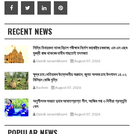
RECENT NEWS
সিদ্ধি বিনায়কত দানৰ হিচাপ পৰীক্ষাৰ নিৰ্দেশ মহাৰাষ্ট্ৰ চৰকাৰৰ, এম এন এছৰ
মুৰব্বী ৰাজ থাকৰেৰ দাবীৰ পাছতেই তৎপৰতা
Dainik Janambhumi
August 07, 2026
ক্ষুদ্ৰ চাহ খেতিয়কৰ উল্লেখনীয় অৱদান; জুনত অসমৰ চাহ উৎপাদন ১৪.০২
মিলিয়ন কেজি বৃদ্ধি
Rashmi
August 07, 2026
অনুশীলনৰ সময়ত দুবাৰ আঘাতপ্রাপ্ত গীল, আজিৰ পৰা ৩ দিনীয়া প্রস্তুতি
খেল
Dainik Janambhumi
August 07, 2026
POPULAR NEWS