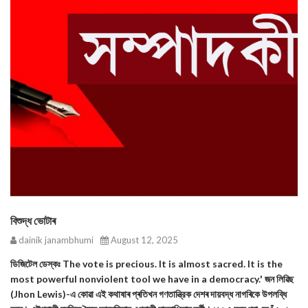
বিশুদ্ধ ভোটাৰ
dainik janambhumi
August 12, 2025
ডিজিটেল ডেস্কঃ The vote is precious. It is almost sacred. It is the
most powerful nonviolent tool we have in a democracy.' জন লিৱিছ
(Jhon Lewis)-এ কোৱা এই কথাষাৰ প্ৰতিখন গণতান্ত্রিক দেশৰ দায়বদ্ধ নাগৰিকে উপলব্ধি