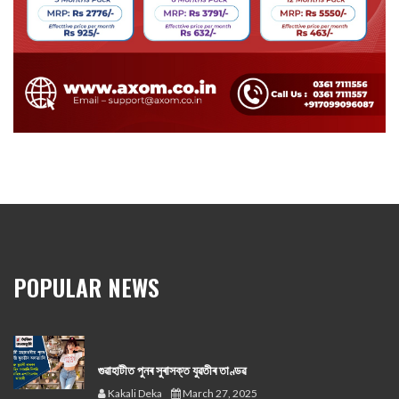
POPULAR NEWS
গুৱাহাটীত পুনৰ সুৰাসক্ত যুৱতীৰ তাণ্ডৱ
Kakali Deka
March 27, 2025