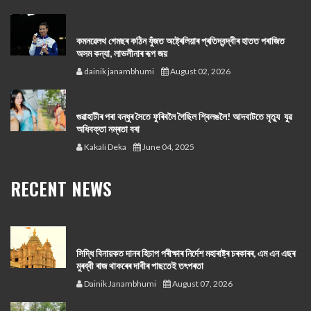
কমনৱেলথ গেমছৰ কঠিন যুঁজত অষ্ট্ৰেলিয়াৰ প্ৰতিদ্বন্দ্বীৰ হাতত পৰাজিত
অসম কন্যা, লাভলীনাৰ ৰূপ জয়
dainik janambhumi
August 02, 2026
গুৱাহাটীৰ পৰা বন্ধুৰ সৈতে ফুৰিবলৈ গৈছিল শ্বিলঙলৈ! আদবাটতে মৃত্যু যুৱ
অধিবক্তা নম্ৰতা বৰা
Kakali Deka
June 04, 2025
RECENT NEWS
সিদ্ধি বিনায়কত দানৰ হিচাপ পৰীক্ষাৰ নিৰ্দেশ মহাৰাষ্ট্ৰ চৰকাৰৰ, এম এন এছৰ
মুৰব্বী ৰাজ থাকৰেৰ দাবীৰ পাছতেই তৎপৰতা
Dainik Janambhumi
August 07, 2026