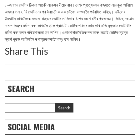
৮০জনমান ভোটাৰ ঠিকনা আকৌ একেখন বীয়েৰ বাৰ। দেশৰ প্ৰত্যেকখন ৰাজ্যতে এনেকুৱা অনিয়ম
অজস্র ওলাব, যি ভোটদানৰ প্ৰক্ৰিয়াটোক এক ভেঁকো-ভাওনালৈ পৰ্যবসিত কৰিছে। এইবোৰ
উদ্‌ঘাটন কৰিবলৈকে সকলো ৰাজ্যৰে ভোটাৰ তালিকাৰ বিশেষ সংশোধনীৰ প্ৰয়োজন। লিৱিছে কোৱাৰ
দৰে গণতন্ত্ৰৰ মৰ্যাদা ৰক্ষা কৰিবলৈ হ'লে প্রতিটো ভোটক পৱিত্ৰ জ্ঞান কৰি অতি মূল্যৱান ভোটটোৰ
মৰ্যাদা ৰক্ষা কৰাৰ পৰিৱেশ ৰচনা হ'ব লাগিব। একাংশ ৰাজনৈতিক দল আৰু নেতাই ভোটক ন্যস্ত
স্বার্থ পূৰণৰ আহিলালৈ ৰূপান্তৰ কৰাটো বন্ধ হ'ব লাগিব।
Share This
SEARCH
SOCIAL MEDIA