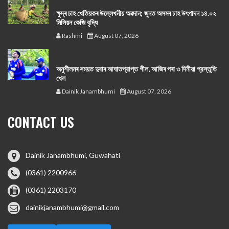
ক্ষুদ্ৰ চাহ খেতিয়কৰ উল্লেখনীয় অৱদান; জুনত অসমৰ চাহ উৎপাদন ১৪.০২
মিলিয়ন কেজি বৃদ্ধি
Rashmi
August 07, 2026
অনুশীলনৰ সময়ত দুবাৰ আঘাতপ্রাপ্ত গীল, আজিৰ পৰা ৩ দিনীয়া প্রস্তুতি
খেল
Dainik Janambhumi
August 07, 2026
CONTACT US
Dainik Janambhumi, Guwahati
(0361) 2200966
(0361) 2203170
dainikjanambhumi@gmail.com