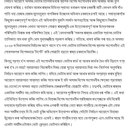
নির্বাচন আয়োগে অসমৰ ভোটাৰ তালিকাখনৰো ব্যাপক বিশেষ সংশোধনীৰ কাম আৰম্ভ কৰিব বুলি
ঘোষণা কৰিছে। বৰ্তমান আমাৰ ৰাজ্যৰ বিভিন্ন স্থানত বনাঞ্চল আৰু চৰকাৰী মাটি বেদখল কৰি গাঁও
পাতি বহা হেজাৰ হেজাৰ সন্দেহযুক্ত নাগৰিকক উচ্ছেদৰ অভিযান চৰকাৰে চলাই আছে। সমান্তৰালকৈ
কিছুমান গুৰুত্বপূৰ্ণ সংগঠনে এই অভিযানলৈ মুকলি সমর্থন আগবঢ়াইছে আৰু কিছুমানে নিজাকৈ
সন্দেহযুক্ত লোকক খেদাত আগভাগ লোৱাত ৰাজ্যজুৰি এক উত্তেজনাপূর্ণ আৰু উদ্বেগজনক
পৰিস্থিতি বিৰাজ কৰা পৰিলক্ষিত হৈছে। এই 'বেদখলকাৰী 'সকলৰ ৰাজ্যৰ একাধিক স্থানৰ ভোটাৰ
তালিকাত নাম থকা বুলি খোদ মুখ্যমন্ত্ৰীয়ে প্রকাশ কৰিছে। গতিকে, ধাৰণা কৰিব পৰা যায় যে অসমত
২০২৬-ৰ বিধানসভাৰ নিৰ্বাচনৰ আগে আগে হ'ব লগা ভোটাৰ তালিকাৰ বিশেষ ব্যাপক সংশোধনীত এই
লোকসকলক বিশেষভাৱে 'টার্গেট' কৰি লোৱাটো হয়তো ৰাজ্য চৰকাৰে বিচাৰিব।
কিন্তু প্রশ্ন হ'ল অসমত এই সংশোধনীৰ সময়ত ভোটাৰ কাৰ্ড বা আধাৰ কাৰ্ডক বৈধ নথি হিচাপে গণ্য
কৰা হ'ব নে নহয়? ন্যায়ালয়ত বিচাৰাধীন বিষয় হোৱা সূত্রে ন্যায়ালয়ে দিয়া পথ-নির্দেশনা অনুসৰিয়ে
নির্বাচন আয়োগে কাম কৰিব লাগিব। যদিহে ভোটাৰ কাৰ্ড আৰু আধাৰ কাৰ্ডক অগ্রাহ্য কৰাৰ যুক্তি
আয়োগে ন্যায়ালয়ত সাব্যস্ত কৰিব পাৰে আৰু ই যদি অসমৰ বিশেষ সংশোধনীৰ ক্ষেত্ৰত প্রযোজ্য
হয় তেনেহ'লে অসমত বহুতে ভোটাধিকাৰ হেৰুৱাবলগীয়া হোৱাটো খাটাং। তদুপৰি, ভোটাৰে ৰাজ্যৰ
একাধিক সমষ্টিত বহু ভোটদান কৰি আছে। আয়োগৰ পুনৰীক্ষণত নিশ্চয় এইবোৰ ধৰা পৰিব। এই কথা
এইখিনিতে উল্লেখ কৰিব লাগিব যে বিহাৰৰ বিশেষ সংশোধনীৰ প্ৰক্ৰিয়াৰ কংগ্ৰেছকে ধৰি বিৰোধী
দলবোৰে প্রতিবাদ কৰিছে যদিও দলৰ এগৰাকী সর্বোচ্চ নেতা ৰাহুল গান্ধীয়ে বেংগালুৰুৰ এটা লোক
সভা সমষ্টিৰ তথ্য দি যি ভোট চুৰিৰ অভিযোগ উত্থাপন কৰিছে সেইটো নির্বাচন আয়োগে বিহাৰত
উন্মোচন কৰা অনিয়মবোৰৰ সৈতে একেই। ৰাহুল গান্ধীৰ তথ্য মতে বেংগালুৰুত এনে ভোটাৰ আছে যি
একেটা সমষ্টিৰ ৪টামান ভোট কেন্দ্রত ভোটদান কৰিছিল।