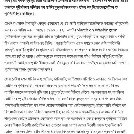
কৰে। এইগৰাকী ব্যক্তি হৈছে আমেৰিকাৰ এগৰাকী মানৱাধিকাৰ কৰ্মী। ১৯৮৭ চনৰ পৰা তেওঁ ২০২০
চনলৈকে সুদীর্ঘ কাল জর্জিয়াৰ পৰা মার্কিন যুক্তৰাষ্ট্ৰৰ সংসদ (হাউছ অব্ ৰিপ্রেজেনটেটিভ) ত
প্রতিনিধিত্ব কৰিছিল।
তেওঁৰ কথাষাৰৰ বিশ্বজুৰি গুৰুত্ব এইবাবেই যে এইগৰাকী ব্যক্তিৰ আমেৰিকাত গণতন্ত্র শক্তিশালী
কৰাৰ বাবে অসীম অৱদান আছে। ১৯৬৩ চনৰ ২৮ আগষ্টৰ March on Washington
(আজিকালিৰ প্ৰচলিত সংগ্রামী ভাষাত 'ব্রাশিংটন চলো') বৃহৎ কাৰ্যসূচীটোৰ নেতৃত্ব দিয়া ৬গৰাকী
শীর্ষ নেতাৰ এগৰাকী আছিল এই লিৱিছ। প্রায় তিনি লাখ লোক সমরেত হোৱা সেই প্রতিবাদী
কাৰ্যসূচীতে মার্টিন লুথাৰ কিং জুনিয়ৰে এটা ঐতিহাসিক ভাষণ প্রদান কৰিছিল যিটোৰ আজিও বিভিন্ন
প্রসংগত চর্চা হৈ থাকে। সেই অধ্যায়ৰ আলোচনা উদ্দেশ্য নহয় যদিও লিবিছৰ উল্লিখিত বাণীৰ
প্ৰসংগটো আহিল সম্প্রতি 'বিশুদ্ধ ভোটাৰ'ক কেন্দ্ৰ কৰি আমাৰ দেশত হৈ থকা ব্যাপক চর্চা, সমর্থন-
প্রতিবাদৰ ঘটনা-প্ৰৱাহক কেন্দ্ৰ কৰি।
যোৱা কেইবা দশক ধৰি হৈ অহা অনিয়ম, জালিয়াতি, আতিশয্যৰ পৰিণতিত আমাৰ দেশৰ নিৰ্বাচন তথা
ভোটদানৰ প্ৰক্ৰিয়াটো কেনেকৈ 'ভেঁকো-ভাওনা'ত পৰিণত হ'বলৈ ধৰিছে তাক নোদোহাৰিলেও
নাগৰিক সমাজে ভালদৰেই বুজি পায়। সন্মুখত হৈ থকা বিচিত্র ভেঁকো-ভাওনাৰ বাবে সৎ নাগৰিকৰ
ভোটদানৰ স্পৃহাই নোহোৱা হ'বলৈ ধৰিছে। ভাৰতে বিশ্বৰ বৃহত্তম গণতন্ত্র ৰূপে গর্ব কৰে যদিও
প্ৰভাৱশালী ৰাজনৈতিক দল আৰু নেতাৰ কাৰচাজিৰ বাবে ভোটদানৰ ব্যৱস্থাটোত আহি পৰিবলৈ ধৰা
বিশ্বাসহীনতাৰ সময়তে নির্বাচন আয়োগে বিহাৰত হঠাতে আৰু অভাৱনীয়ভাৱে আৰম্ভ কৰি দিলে
ৰাজ্যখনৰ 'ভোটাৰ তালিকাৰ এক বিশেষ আৰু ব্যাপক সংশোধনী'ৰ এক চাঞ্চল্যকৰ প্ৰক্ৰিয়া যিটোৱে
কেৱল বিহাৰৰ বিৰোধী ৰাজনৈতিক দল-নেতাকে নহয়, সমগ্র দেশৰে বিৰোধী পক্ষক হতচকিত কৰি
তোলে। সংসদৰ চলিত বর্ষাকালীন অধিৱেশনত বিৰাজ কৰা অচলাৱস্থাৰ অন্যতম প্রধান বিষয় এই