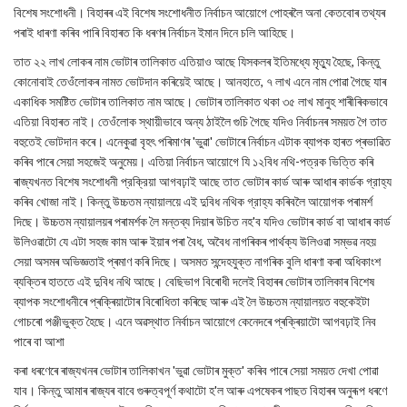
বিশেষ সংশোধনী। বিহাৰৰ এই বিশেষ সংশোধনীত নির্বাচন আয়োগে পোহৰলৈ অনা কেতবোৰ তথ্যৰ
পৰাই ধাৰণা কৰিব পাৰি বিহাৰত কি ধৰণৰ নিৰ্বাচন ইমান দিনে চলি আহিছে।
তাত ২২ লাখ লোকৰ নাম ভোটাৰ তালিকাত এতিয়াও আছে যিসকলৰ ইতিমধ্যে মৃত্যু হৈছে, কিন্তু
কোনোবাই তেওঁলোকৰ নামত ভোটদান কৰিয়েই আছে। আনহাতে, ৭ লাখ এনে নাম পোৱা গৈছে যাৰ
একাধিক সমষ্টিত ভোটাৰ তালিকাত নাম আছে। ভোটাৰ তালিকাত থকা ৩৫ লাখ মানুহ শাৰীৰিকভাবে
এতিয়া বিহাৰত নাই। তেওঁলোক স্থায়ীভাবে অন্য ঠাইলৈ গুচি গৈছে যদিও নিৰ্বাচনৰ সময়ত গৈ তাত
বহুতেই ভোটদান কৰে। এনেকুৱা বৃহৎ পৰিমাণৰ 'ভুৱা' ভোটাৰে নিৰ্বাচন এটাক ব্যাপক হাৰত প্ৰভাৱিত
কৰিব পাৰে সেয়া সহজেই অনুমেয়। এতিয়া নির্বাচন আয়োগে যি ১২বিধ নথি-পত্রক ভিত্তি কৰি
ৰাজ্যখনত বিশেষ সংশোধনী প্রক্রিয়া আগবঢ়াই আছে তাত ভোটাৰ কাৰ্ড আৰু আধাৰ কাৰ্ডক গ্রাহ্য
কৰিব খোজা নাই। কিন্তু উচ্চতম ন্যায়ালয়ে এই দুবিধ নথিক গ্রাহ্য কৰিবলৈ আয়োগক পৰামৰ্শ
দিছে। উচ্চতম ন্যায়ালয়ৰ পৰামৰ্শক লৈ মন্তব্য দিয়াৰ উচিত নহ'ব যদিও ভোটাৰ কাৰ্ড বা আধাৰ কাৰ্ড
উলিওৱাটো যে এটা সহজ কাম আৰু ইয়াৰ পৰা বৈধ, অবৈধ নাগৰিকৰ পাৰ্থক্য উলিওৱা সম্ভৱ নহয়
সেয়া অসমৰ অভিজ্ঞতাই প্ৰমাণ কৰি দিছে। অসমত সন্দেহযুক্ত নাগৰিক বুলি ধাৰণা কৰা অধিকাংশ
ব্যক্তিৰ হাততে এই দুবিধ নথি আছে। বেছিভাগ বিৰোধী দলেই বিহাৰৰ ভোটাৰ তালিকাৰ বিশেষ
ব্যাপক সংশোধনীৰে প্ৰক্ৰিয়াটোৰ বিৰোধিতা কৰিছে আৰু এই লৈ উচ্চতম ন্যায়ালয়ত বহুকেইটা
গোচৰো পঞ্জীভুক্ত হৈছে। এনে অৱস্থাত নির্বাচন আয়োগে কেনেদৰে প্ৰক্ৰিয়াটো আগবঢ়াই নিব
পাৰে বা আশা
কৰা ধৰণেৰে ৰাজ্যখনৰ ভোটাৰ তালিকাখন 'ভুৱা ভোটাৰ মুক্ত' কৰিব পাৰে সেয়া সময়ত দেখা পোৱা
যাব। কিন্তু আমাৰ ৰাজ্যৰ বাবে গুৰুত্বপূৰ্ণ কথাটো হ'ল আৰু এপষেকৰ পাছত বিহাৰৰ অনুৰূপ ধৰণে