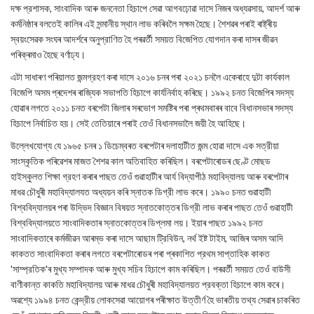
দক্ষ প্রশাসক, সাংবাদিক আৰু জননেতা হিচাপে সেৱা আগবঢ়োৱা দাসে নিজৰ অধ্যৱসায়, আদৰ্শ আৰু
কৰ্মনিষ্ঠাৰ বলতেই কালিৰ এই সন্মানীয় স্থান লাভ কৰিবলৈ সক্ষম হৈছে। শৈশৱৰ পৰাই ৰাষ্ট্ৰীয়
স্বয়ংসেৱক সংঘৰ আদৰ্শৰে অনুপ্রাণিত হৈ পৰৱৰ্তী সময়ত বিজেপিত যোগদান কৰা দাসৰ জীৱন
পৰিক্ৰমাও হৈছে বৰ্ণাঢ্য।
এটা সাধাৰণ পৰিয়ালত জন্মগ্রহণ কৰা দাসে ২০১৬ চনৰ পৰা ২০২১ চনলৈ একেৰাহে দুটা কার্যকাল
বিজেপি অসম প্ৰদেশৰ ৰাজ্যিক সভাপতি হিচাপে কার্যনির্বাহ কৰিছে। ১৯৯২ চনত বিজেপিৰ সদস্য
হোৱাৰ লগতে ২০১১ চনত বৰপেটা জিলাৰ সৰভোগ সমষ্টিৰ পৰা প্ৰথমবাৰৰ বাবে বিধানসভাৰ সদস্য
হিচাপে নির্বাচিত হয়। সেই তেতিয়াৰে পৰাই তেওঁ বিধানসভালৈ জয়ী হৈ আহিছে।
উল্লেখযোগ্য যে ১৯৬৫ চনৰ ১ ডিচেম্বৰত বৰপেটাৰ দলাহাটীত জন্ম হোৱা দাসে এক সত্রীয়া
সাংস্কৃতিক পৰিৱেশৰ মাজত শৈশৱ কাল অতিবাহিত কৰিছিল। বৰপেটাৰোডৰ ছেণ্ট মোছড
হাইস্কুলত শিক্ষা গ্রহণ কৰাৰ পাছত তেওঁ গুৱাহাটীৰ আৰ্য বিদ্যাপীঠ মহাবিদ্যালয় আৰু বৰপেটাৰ
মাধৱ চৌধুৰী মহাবিদ্যালযত অধ্যয়ন কৰি স্নাতক ডিগ্রী লাভ কৰে। ১৯৯০ চনত গুৱাহাটী
বিশ্ববিদ্যালয়ৰ পৰা উদ্ভিদ বিজ্ঞান বিষয়ত স্নাতকোত্তৰ ডিগ্রী লাভ কৰাৰ পাছত তেওঁ গুৱাহাটী
বিশ্ববিদ্যালয়তে সাংবাদিকতাৰ স্নাতকোত্তৰ ডিপ্লমা লয়। ইয়াৰ পাছত ১৯৯২ চনত
সাংবাদিকতাৰে কৰ্মজীৱন আৰম্ভ কৰা দাসে আছাম ট্রিবিউন, নৰ্থ ইষ্ট টাইম, আজিৰ অসম আদি
কাকতত সাংবাদিকতা কৰাৰ লগতে বৰপেটাৰোডৰ পৰা প্ৰকাশিত প্রথম সাপ্তাহিক কাকত
'সাম্প্রতিক'ৰ মুখ্য সম্পাদক আৰু মুখ্য সচিব হিচাপে কাম কৰিছিল। পৰৱৰ্তী সময়ত তেওঁ বাউসী
বাণীকান্ত কাকতি মহাবিদ্যালয় আৰু মাধৱ চৌধুৰী মহাবিদ্যালয়ত প্রবক্তা হিচাপে কাম কৰে।
অৱশ্যে ১৯৯৪ চনত কেন্দ্রীয় লোকসেৱা আয়োগৰ পৰীক্ষাত উত্তীৰ্ণ হৈ ভাৰতীয় তথ্য সেৱাৰ চাকৰিত