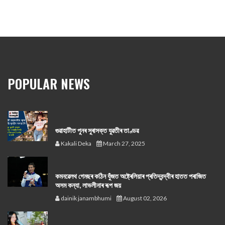
POPULAR NEWS
গুৱাহাটীত পুনৰ সুৰাসক্ত যুৱতীৰ তাণ্ডৱ
Kakali Deka
March 27, 2025
কমনৱেলথ গেমছৰ কঠিন যুঁজত অষ্ট্ৰেলিয়াৰ প্ৰতিদ্বন্দ্বীৰ হাতত পৰাজিত
অসম কন্যা, লাভলীনাৰ ৰূপ জয়
dainik janambhumi
August 02, 2026