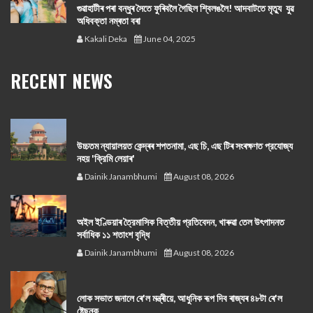
গুৱাহাটীৰ পৰা বন্ধুৰ সৈতে ফুৰিবলৈ গৈছিল শ্বিলঙলৈ! আদবাটতে মৃত্যু যুৱ
অধিবক্তা নম্ৰতা বৰা
Kakali Deka
June 04, 2025
RECENT NEWS
উচ্চতম ন্যায়ালয়ত কেন্দ্ৰৰ শপতনামা, এছ চি, এছ টিৰ সংৰক্ষণত প্রযোজ্য
নহয় 'ক্রিমি লেয়াৰ'
Dainik Janambhumi
August 08, 2026
অইল ইণ্ডিয়াৰ ত্রৈমাসিক বিত্তীয় প্রতিবেদন, খাৰুৱা তেল উৎপাদনত
সর্বাধিক ১১ শতাংশ বৃদ্ধি
Dainik Janambhumi
August 08, 2026
লোক সভাত জনালে ৰে'ল মন্ত্ৰীয়ে, আধুনিক ৰূপ দিব ৰাজ্যৰ ৪৮টা ৰে'ল
ষ্টেছনক