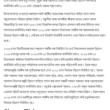
তেওঁ যোগদান কৰি নতুন দিল্লী, ধুবুৰী আৰু বৰপেটাত তথ্য সেৱাৰ বিষয়া হিচাপে সফলভাৱে
কাৰ্যনিৰ্বাহ কৰি ২০০৫ চনত স্বেচ্ছাই অৱসৰ গ্ৰহণ কৰে।
উল্লেখযোগ্য যে ছাত্ৰ অৱস্থাৰ পৰাই ৰাষ্ট্ৰীয় স্বয়ংসেৱক সংঘৰ সৈতে জড়িত দাসে অসম
আন্দোলনতো সক্রিয় ভূমিকা লৈছিল। স্কুলীয়া আৰু কলেজীয়া জীৱনত ছাত্র একতা সভাৰ
বিষয়ববীয়া হৈ থকা দাসে ১৯৯২ চনত বিজেপিৰ সদস্য হিচাপে যোগদান কৰি দলৰ বিভিন্ন পদত
সফলতাৰে কাৰ্যনিৰ্বাহ কৰাৰ পাছত ২০১১ চনত সৰভোগ বিধানসভা সমষ্টিৰ পৰা প্ৰথমবাৰৰ বাবে
বিধায়ক হিচাপে জয়ী হয়। সেইবাৰ তেওঁ বিজেপি বিধায়িনী দলৰ উপ-নেতা হিচাপে দায়িত্বভাৰ গ্ৰহণ
কৰে।
২০১৬ চনত দ্বিতীয়বাৰৰ বাবে সৰভোগ সমষ্টিৰ পৰা নিৰ্বাচিত হৈ তেওঁ বিধানসভাৰ অধ্যক্ষ হিচাপে
২০১৬ চনৰ জুন মাহৰ পৰা ২০১৬ চনৰ ২৫ ডিচেম্বৰলৈকে কাৰ্যনিৰ্বাহ কৰে। ২০১৬ চনৰ ২৫
ডিচেম্বৰত ৰাজ্যিক বিজেপিৰ সভাপতিৰ দায়িত্ব গ্রহণ কৰি দুবাৰকৈ ৰাজ্যিক সভাপতি হিচাপে
কাৰ্যনিৰ্বাহ কৰি তৃণমূল পর্যায়লৈকে দলৰ সাংগঠনিক কাম-কাজ শক্তিশালী কৰে। ইয়াৰ পাছত
পাটাছাৰকুছি সমষ্টিৰ পৰা তৃতীয়বাৰৰ বাবে তেওঁ ২০২১ চনত বিধায়ক হিচাপে নির্বাচিত হয়। প্রথম
বৰ্ষত পঞ্চায়ত আৰু গ্রামোন্নয়ন, আইন আৰু ন্যায়, খাদ্য, যোগান আৰু গ্রাহক পৰিক্ৰমা, সাধাৰণ
প্ৰশাসন বিভাগৰ মন্ত্রী হিচাপে দায়িত্ব পালন কৰা দাসে পৰৱৰ্তী সময়ত পঞ্চায়ত আৰু গ্রামোন্নয়ন
বিভাগৰ মন্ত্ৰী হিচাপে কার্যনির্বাহ কৰে। নতুনকৈ ৰেছনকার্ড প্রদান, ২৭৮৮টা অমৃত সৰোবৰ নিৰ্মাণ,
এনৰেগা আঁচনি ৰূপায়ণত দাসৰ নেতৃত্বতে অসমে সফলতা লাভ কৰিবলৈ সক্ষম হৈছিল। ইয়াৰ পাছত
২০২৬ চনত তেওঁ ভৱানীপুৰ-সৰভোগ সমষ্টিৰ পৰা নিৰ্বাচনত প্রতিদ্বন্দ্বিতা কৰি চতুৰ্থবাৰৰ বাবে
বিধায়ক হিচাপে নির্বাচিত হয়।