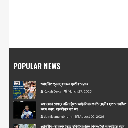
POPULAR NEWS
গুৱাহাটীত পুনৰ সুৰাসক্ত যুৱতীৰ তাণ্ডৱ
Kakali Deka
March 27, 2025
কমনৱেলথ গেমছৰ কঠিন যুঁজত অষ্ট্ৰেলিয়াৰ প্ৰতিদ্বন্দ্বীৰ হাতত পৰাজিত
অসম কন্যা, লাভলীনাৰ ৰূপ জয়
dainik janambhumi
August 02, 2026
গুৱাহাটীৰ পৰা বন্ধুৰ সৈতে ফুৰিবলৈ গৈছিল শ্বিলঙলৈ! আদবাটতে মৃত্যু