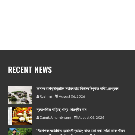
RECENT NEWS
অসমৰ বানাক্ৰান্তালৈ সহায়ৰ হাত বিহাৰৰ ৰিপুৰাজ ফাউণ্ডেশ্যনৰ
Rashmi
August 06, 2026
দ্রুতগতিত বাঢ়িছে খাদ্য-সামগ্ৰীৰ দাম
Dainik Janambhumi
August 06, 2026
শিৱসাগৰৰ অভিজিত দুৱৰাৰ উদ্ভাৱন; বানে ঢকা নলা-নৰ্দমা আৰু গাঁতৰ