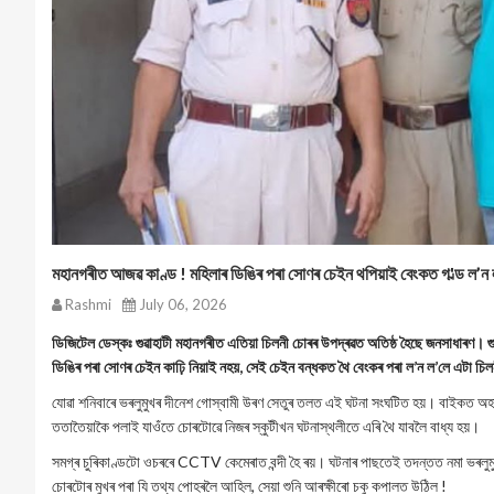
মহানগৰীত আজৱ কাণ্ড ! মহিলাৰ ডিঙিৰ পৰা সোণৰ চেইন থপিয়াই বেংকত গ'ল্ড ল’ন 
Rashmi
July 06, 2026
ডিজিটেল ডেস্কঃ গুৱাহাটী মহানগৰীত এতিয়া চিলনী চোৰৰ উপদ্ৰৱত অতিষ্ঠ হৈছে জনসাধাৰণ। গ
ডিঙিৰ পৰা সোণৰ চেইন কাঢ়ি নিয়াই নহয়, সেই চেইন বন্ধকত থৈ বেংকৰ পৰা ল’ন ল’লে এটা চি
যোৱা শনিবাৰে ভৰলুমুখৰ দীনেশ গোস্বামী উৰণ সেতুৰ তলত এই ঘটনা সংঘটিত হয়। বাইকত অহা
ততাতৈয়াকৈ পলাই যাওঁতে চোৰটোৱে নিজৰ স্কুটীখন ঘটনাস্থলীতে এৰি থৈ যাবলৈ বাধ্য হয়।
সমগ্ৰ চুৰিকাণ্ডটো ওচৰৰে CCTV কেমেৰাত বন্দী হৈ ৰয়। ঘটনাৰ পাছতেই তদন্তত নমা ভৰলুমু
চোৰটোৰ মুখৰ পৰা যি তথ্য পোহৰলৈ আহিল, সেয়া শুনি আৰক্ষীৰো চকু কপালত উঠিল !