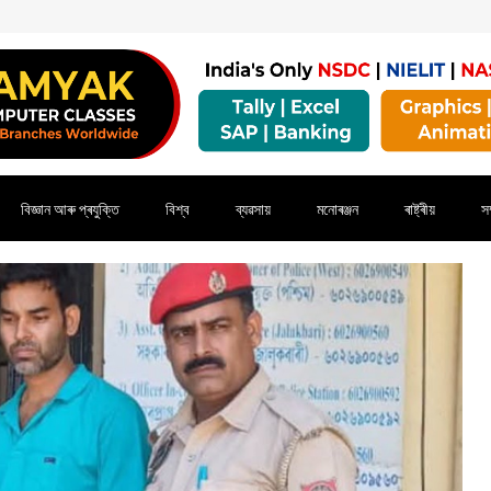
বিজ্ঞান আৰু প্ৰযুক্তি
বিশ্ব
ব্যৱসায়
মনোৰঞ্জন
ৰাষ্ট্ৰীয়
সম