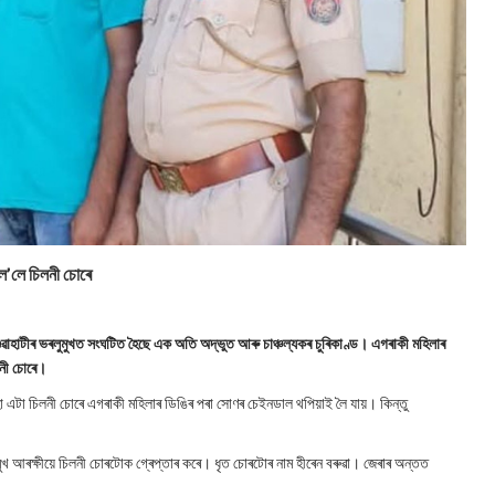
ল’লে চিলনী চোৰে
ুৱাহাটীৰ ভৰলুমুখত সংঘটিত হৈছে এক অতি অদ্ভুত আৰু চাঞ্চল্যকৰ চুৰিকাণ্ড। এগৰাকী মহিলাৰ
লনী চোৰে।
 এটা চিলনী চোৰে এগৰাকী মহিলাৰ ডিঙিৰ পৰা সোণৰ চেইনডাল থপিয়াই লৈ যায়। কিন্তু
খ আৰক্ষীয়ে চিলনী চোৰটোক গ্ৰেপ্তাৰ কৰে। ধৃত চোৰটোৰ নাম হীৰেন বৰুৱা। জেৰাৰ অন্তত