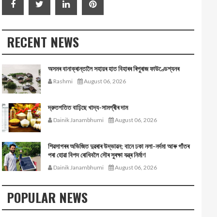
RECENT NEWS
অসমৰ বানাক্ৰান্তালৈ সহায়ৰ হাত বিহাৰৰ ৰিপুৰাজ ফাউণ্ডেশ্যনৰ
Rashmi
August 06, 2026
দ্রুতগতিত বাঢ়িছে খাদ্য-সামগ্ৰীৰ দাম
Dainik Janambhumi
August 06, 2026
শিৱসাগৰৰ অভিজিত দুৱৰাৰ উদ্ভাৱন; বানে ঢকা নলা-নৰ্দমা আৰু গাঁতৰ
পৰা হোৱা বিপদ ৰোধিবলৈ সৌৰ সুৰক্ষা যন্ত্ৰ নিৰ্মাণ
Dainik Janambhumi
August 06, 2026
POPULAR NEWS