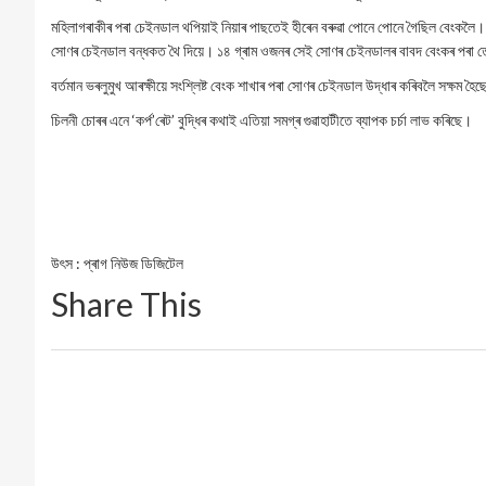
মহিলাগৰাকীৰ পৰা চেইনডাল থপিয়াই নিয়াৰ পাছতেই হীৰেন বৰুৱা পোনে পোনে গৈছিল বেংকলৈ। চে
সোণৰ চেইনডাল বন্ধকত থৈ দিয়ে। ১৪ গ্ৰাম ওজনৰ সেই সোণৰ চেইনডালৰ বাবদ বেংকৰ পৰা ত
বৰ্তমান ভৰলুমুখ আৰক্ষীয়ে সংশ্লিষ্ট বেংক শাখাৰ পৰা সোণৰ চেইনডাল উদ্ধাৰ কৰিবলৈ সক্ষম হৈ
চিলনী চোৰৰ এনে ‘কৰ্প’ৰেট’ বুদ্ধিৰ কথাই এতিয়া সমগ্ৰ গুৱাহাটীতে ব্যাপক চৰ্চা লাভ কৰিছে।
উৎস : প্ৰাগ নিউজ ডিজিটেল
Share This