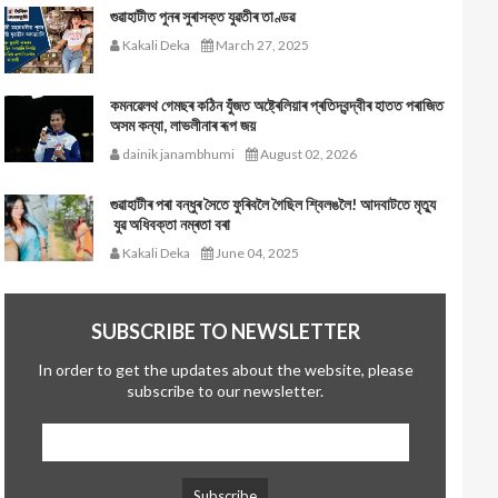
গুৱাহাটীত পুনৰ সুৰাসক্ত যুৱতীৰ তাণ্ডৱ
Kakali Deka
March 27, 2025
কমনৱেলথ গেমছৰ কঠিন যুঁজত অষ্ট্ৰেলিয়াৰ প্ৰতিদ্বন্দ্বীৰ হাতত পৰাজিত
অসম কন্যা, লাভলীনাৰ ৰূপ জয়
dainik janambhumi
August 02, 2026
গুৱাহাটীৰ পৰা বন্ধুৰ সৈতে ফুৰিবলৈ গৈছিল শ্বিলঙলৈ! আদবাটতে মৃত্যু
যুৱ অধিবক্তা নম্ৰতা বৰা
Kakali Deka
June 04, 2025
SUBSCRIBE TO NEWSLETTER
In order to get the updates about the website, please
subscribe to our newsletter.