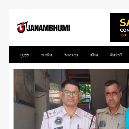
গৃহ পৃষ্ঠা
আঞ্চলিক
উত্তৰ-পূব
ক্ৰীড়া
জীৱনশৈলী