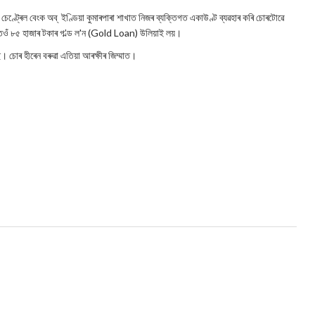
ণ্ট্ৰেল বেংক অব্ ইণ্ডিয়া কুমাৰপাৰা শাখাত নিজৰ ব্যক্তিগত একাউণ্ট ব্যৱহাৰ কৰি চোৰটোৱে
েওঁ ৮৫ হাজাৰ টকাৰ গ’ল্ড ল'ন (Gold Loan) উলিয়াই লয়।
ছে। চোৰ হীৰেন বৰুৱা এতিয়া আৰক্ষীৰ জিম্মাত।