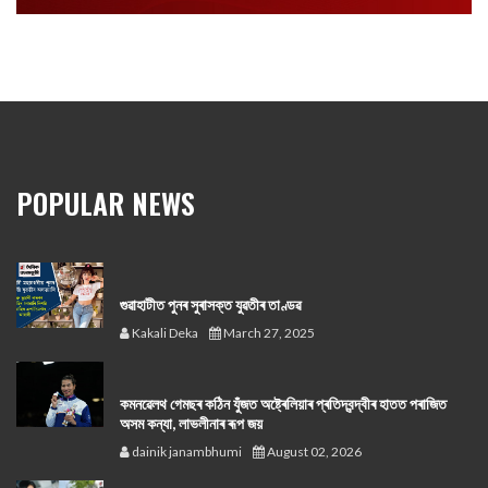
POPULAR NEWS
গুৱাহাটীত পুনৰ সুৰাসক্ত যুৱতীৰ তাণ্ডৱ
Kakali Deka
March 27, 2025
কমনৱেলথ গেমছৰ কঠিন যুঁজত অষ্ট্ৰেলিয়াৰ প্ৰতিদ্বন্দ্বীৰ হাতত পৰাজিত
অসম কন্যা, লাভলীনাৰ ৰূপ জয়
dainik janambhumi
August 02, 2026