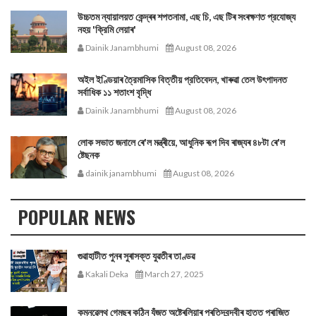
উচ্চতম ন্যায়ালয়ত কেন্দ্ৰৰ শপতনামা, এছ চি, এছ টিৰ সংৰক্ষণত প্রযোজ্য
নহয় 'ক্রিমি লেয়াৰ'
Dainik Janambhumi
August 08, 2026
অইল ইণ্ডিয়াৰ ত্রৈমাসিক বিত্তীয় প্রতিবেদন, খাৰুৱা তেল উৎপাদনত
সর্বাধিক ১১ শতাংশ বৃদ্ধি
Dainik Janambhumi
August 08, 2026
লোক সভাত জনালে ৰে'ল মন্ত্ৰীয়ে, আধুনিক ৰূপ দিব ৰাজ্যৰ ৪৮টা ৰে'ল
ষ্টেছনক
dainik janambhumi
August 08, 2026
POPULAR NEWS
গুৱাহাটীত পুনৰ সুৰাসক্ত যুৱতীৰ তাণ্ডৱ
Kakali Deka
March 27, 2025
কমনৱেলথ গেমছৰ কঠিন যুঁজত অষ্ট্ৰেলিয়াৰ প্ৰতিদ্বন্দ্বীৰ হাতত পৰাজিত