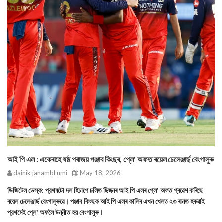
আই পি এল : একেৰাহে ষষ্ঠ পৰাজয় পঞ্জাব কিংছৰ, প্লে' অফত ৰয়েল চেলেঞ্জাৰ্ছ বেংগালুৰু
dainik janambhumi
May 18, 2026
ডিজিটেল ডেস্ক: প্রথমটো দল হিচাপে চলিত ছিজনৰ আই পি এলৰ প্লে' অফত প্ৰৱেশ কৰিছে
ৰয়েল চেলেঞ্জাৰ্ছ বেংগালুৰুৱে। পঞ্জাব কিংছক আই পি এলৰ কালিৰ এখন খেলত ২৩ ৰানত হৰুৱাই
প্রথমেই প্লে' অফলৈ উন্নীত হয় বেংগালুৰু।