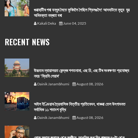
গুৱাহাটীৰ পৰা বন্ধুৰ সৈতে ফুৰিবলৈ গৈছিল শ্বিলঙলৈ! আদবাটতে মৃত্যু যুৱ
অধিবক্তা নম্ৰতা বৰা
Kakali Deka
June 04, 2025
RECENT NEWS
উচ্চতম ন্যায়ালয়ত কেন্দ্ৰৰ শপতনামা, এছ চি, এছ টিৰ সংৰক্ষণত প্রযোজ্য
নহয় 'ক্রিমি লেয়াৰ'
Dainik Janambhumi
August 08, 2026
অইল ইণ্ডিয়াৰ ত্রৈমাসিক বিত্তীয় প্রতিবেদন, খাৰুৱা তেল উৎপাদনত
সর্বাধিক ১১ শতাংশ বৃদ্ধি
Dainik Janambhumi
August 08, 2026
লোক সভাত জনালে ৰে'ল মন্ত্ৰীয়ে, আধুনিক ৰূপ দিব ৰাজ্যৰ ৪৮টা ৰে'ল