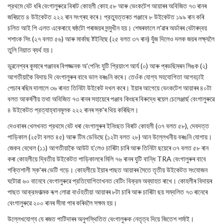
প্রথমে বেট ধৰি বেংগালুৰুৱে বিৰাট কোহলী কোহ ৫৮ আৰু ভেংকটেশ আয়াৰৰ অবিজিত ৭৩ ৰানৰ
জৰিয়তে ৪ উইকেটত ২২২ ৰান সংগ্ৰহ কৰে। প্রত্যুত্তৰত পঞ্জাবে ৮ উইকেটত ১৯৯ ৰান কৰি
চলিত আই পি এলত একেৰাহে ষষ্ঠটো পৰাজয়ৰ সন্মুখীন হয়। শেষৰফালে ল'ৱাৰ অৰ্ডাৰৰ বেটাৰদ্বয়
শশাংক সিং (২৭ বলত ৫৬) আৰু মাৰ্কাছ ষ্টইনিছে (২৫ বলত ৩৭ ৰান) যুঁজ দিলেও দলক জয়ৰ লক্ষ্যলৈ
তুলি নিয়াত ব্যর্থ হয়।
ভুৱনেশ্বৰ কুমাৰে পঞ্জাবৰ বিপজ্জনক অ'পেনিং যুটি প্রিয়াংশ আর্য (০) আৰু প্ৰভছিমৰন সিঙক (২)
আগতীয়াকৈ বিদায় দি বেংগালুৰুৰ বাবে ভাল বৰঙনি কৰে। তেওঁক যোগ্য সহযোগিতা আগবঢ়াই
পেচাৰ ৰছিম দালালে ৩৬ ৰানত তিনিটা উইকেট দখল কৰে। ইয়াৰ আগেয়ে ভেংকটেশ আয়াৰৰ ৪০টা
বলত আকর্ষণীয় তথা অবিজিত ৭৩ ৰানৰ সহায়েৰে পঞ্জাব কিংছৰ বিৰুদ্ধে ৰয়েল চেলেঞ্জাৰ্ছ বেংগালুৰুৱে
৪ উইকেটত প্রত্যাহ্বানমূলক ২২২ ৰানৰ স্ক'ৰ থিয় কৰিছিল।
দেওবাৰৰ খেলখনত প্রথমে বেট ধৰা বেংগালুৰুৰ ইনিংছত বিৰাট কোহলী (৩৭ বলত ৫৮), দেবদত্ত
পাড়িকাল (২৫টা বলত ৪৫) আৰু টিম ডেভিছে (১২টা বলত ২৮) আন উল্লেখনীয় বৰঙনি যোগায়।
জেকব বেথেল (১১) আগতীয়াকৈ আউট হ'লেও চাৰিটা চাৰি আৰু তিনিটা ছয়েৰে ৩৭ বলত ৫৮ ৰান
কৰা কোহলীয়ে দ্বিতীয় উইকেটত পাড়িকালৰে মিলি ৭৬ ৰানৰ যুটি বান্ধি TRA বেংগালুৰুৰ বাবে
শক্তিশালী স্ক'ৰৰ ভেটি গড়ে। কোহলীয়ে ইয়াৰ পাছত আয়াৰৰ সৈতে তৃতীয় উইকেটত সংযোজন
ঘটোৱা ৬০ বানেবে বেংগালুৰুৱে প্রতিযোগিতাখনত বেটিং বিক্রম অব্যাহত ৰাখে। কোহলীৰ বিদায়ৰ
পাছত আক্রমণাত্মক ৰূপ লোৱা বাওঁহতীয়া আয়াৰৰ ৮টা চাৰি আৰু চাৰিটা ছয় সম্বলিত ৭৩ ৰানেৰে
বেংগালুৰুৱে ২০০ ৰানৰ সীমা পাৰ কৰিবলৈ সক্ষম হয়।
উল্লেখযোগ্য যে ৰজত পাটিদাৰৰ অনুপস্থিতিত বেংগালুৰুক নেতৃত্ব দিয়ে জিতেশ শর্মাই।