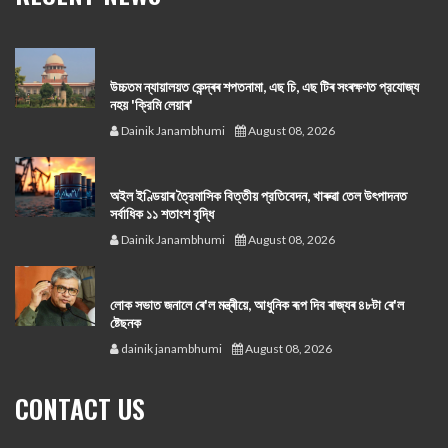
উচ্চতম ন্যায়ালয়ত কেন্দ্ৰৰ শপতনামা, এছ চি, এছ টিৰ সংৰক্ষণত প্রযোজ্য
নহয় 'ক্রিমি লেয়াৰ'
Dainik Janambhumi
August 08, 2026
অইল ইণ্ডিয়াৰ ত্রৈমাসিক বিত্তীয় প্রতিবেদন, খাৰুৱা তেল উৎপাদনত
সর্বাধিক ১১ শতাংশ বৃদ্ধি
Dainik Janambhumi
August 08, 2026
লোক সভাত জনালে ৰে'ল মন্ত্ৰীয়ে, আধুনিক ৰূপ দিব ৰাজ্যৰ ৪৮টা ৰে'ল
ষ্টেছনক
dainik janambhumi
August 08, 2026
CONTACT US