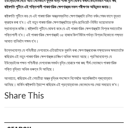
ইউক্রেইনৰ সৈতে অতি সোনকালে যুদ্ধৰ অন্ত পৰিব বুলি ঘোষণা কৰাৰ কেইদিনমান পাছত ৰুছ
ৰাষ্ট্ৰপতি পুটিনে এই শক্তিশালী পাৰমাণৱিক ক্ষেপণাস্ত্ৰৰ সফল পৰীক্ষণক অভিনন্দন জনায়।
ৰাষ্ট্ৰপতি পুটিনে কয় যে এই পাৰমাণৱিক অস্ত্রসম্বলিত ক্ষেপণাস্ত্ৰটো চলিত বৰ্ষৰ শেষৰ ফালে যুদ্ধত
ব্যৱহাৰ কৰা হ'ব। এই নতুন পাৰমাণৱিক ক্ষেপণাস্ত্ৰটোৱে পূৰ্বৰ ছোভিয়েট-নির্মিত ভয়েভোডাক
স্থানান্তৰ কৰিব। ৰাষ্ট্ৰপতি পুটিনে ঘোষণা কৰে যে এই পাৰমাণৱিক ক্ষেপণাস্ত্ৰটো বিশ্বৰ সবাতোকৈ
শক্তিশালী হ'ব। এই পাৰমাণৱিক ক্ষেপণাস্ত্ৰই ৩৫ হাজাৰ কিল'মিটাৰ পৰ্যন্ত বিশ্বৰ যিকোনো লক্ষ্যত
আঘাত হানিবলৈ সক্ষম হ'ব।
উল্লেখযোগ্য যে পশ্চিমীয়া দেশবোৰে এতিয়ালৈকে মুকলি কৰা ক্ষেপণাস্ত্ৰবোৰৰ লক্ষ্যভেদৰ ক্ষমতাতকৈ
ৰাছিয়াৰ এই নতুন পাৰমাণৱিক ক্ষেপণাস্ত্ৰৰ চাৰিগুণ অধিক ক্ষমতা আছে। প্রণিধানযোগ্য যে
ইউক্রেইনৰ পক্ষত পশ্চিমীয়া দেশবোৰৰ সমৰ্থন বৃদ্ধি হোৱাৰে পৰা ৰুছ শীর্ষ নেতাজনে পাৰমাণৱিক
শক্তি বৃদ্ধিত অধিক গুৰুত্ব দি আহিছে।
আনহাতে, ৰাছিয়াৰ এই শেহতীয়া অস্ত্ৰ বৃদ্ধিৰ পদক্ষেপে বিশেষকৈ আমেৰিকালৈ প্ৰত্যাহ্বান
আনিছে। মার্কিন ৰাষ্ট্ৰপতি ট্রাম্পে ৰাছিয়াৰ এই প্রত্যাহ্বানক কেনেদৰে লয় সেয়া সময়েহে ক'ব।
Share This