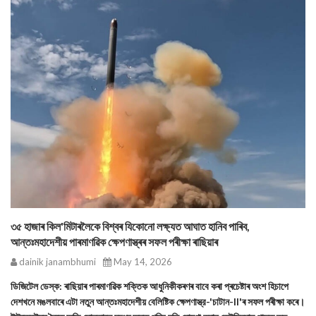
৩৫ হাজাৰ কিল'মিটাৰলৈকে বিশ্বৰ যিকোনো লক্ষ্যত আঘাত হানিব পাৰিব,
আন্তঃমহাদেশীয় পাৰমাণৱিক ক্ষেপণাস্ত্ৰৰ সফল পৰীক্ষা ৰাছিয়াৰ
dainik janambhumi
May 14, 2026
ডিজিটেল ডেস্ক: ৰাছিয়াৰ পাৰমাণৱিক শক্তিক আধুনিকীকৰণৰ বাবে কৰা প্ৰচেষ্টাৰ অংশ হিচাপে
দেশখনে মঙলবাৰে এটা নতুন আন্তঃমহাদেশীয় বেলিষ্টিক ক্ষেপণাস্ত্র-'চাটান-II'ৰ সফল পৰীক্ষা কৰে।