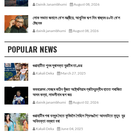
Dainik Janambhumi
August 08, 2026
লোক সভাত জনালে ৰে'ল মন্ত্ৰীয়ে, আধুনিক ৰূপ দিব ৰাজ্যৰ ৪৮টা ৰে'ল
ষ্টেছনক
dainik janambhumi
August 08, 2026
POPULAR NEWS
গুৱাহাটীত পুনৰ সুৰাসক্ত যুৱতীৰ তাণ্ডৱ
Kakali Deka
March 27, 2025
কমনৱেলথ গেমছৰ কঠিন যুঁজত অষ্ট্ৰেলিয়াৰ প্ৰতিদ্বন্দ্বীৰ হাতত পৰাজিত
অসম কন্যা, লাভলীনাৰ ৰূপ জয়
dainik janambhumi
August 02, 2026
গুৱাহাটীৰ পৰা বন্ধুৰ সৈতে ফুৰিবলৈ গৈছিল শ্বিলঙলৈ! আদবাটতে মৃত্যু যুৱ
অধিবক্তা নম্ৰতা বৰা
Kakali Deka
June 04, 2025