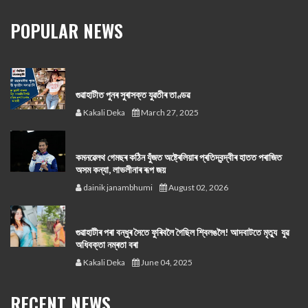
POPULAR NEWS
গুৱাহাটীত পুনৰ সুৰাসক্ত যুৱতীৰ তাণ্ডৱ
Kakali Deka
March 27, 2025
কমনৱেলথ গেমছৰ কঠিন যুঁজত অষ্ট্ৰেলিয়াৰ প্ৰতিদ্বন্দ্বীৰ হাতত পৰাজিত
অসম কন্যা, লাভলীনাৰ ৰূপ জয়
dainik janambhumi
August 02, 2026
গুৱাহাটীৰ পৰা বন্ধুৰ সৈতে ফুৰিবলৈ গৈছিল শ্বিলঙলৈ! আদবাটতে মৃত্যু যুৱ
অধিবক্তা নম্ৰতা বৰা
Kakali Deka
June 04, 2025
RECENT NEWS