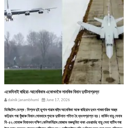
একেদিনাই ৰাছিয়া-আমেৰিকাৰ একোখনকৈ সামৰিক বিমান দুর্ঘটনাগ্রস্ত
dainik janambhumi
June 17, 2026
ডিজিটেল ডেস্ক : বিশ্বৰ দুই ছুপাৰ পাৱাৰ ৰাষ্ট্ৰ আমেৰিকা আৰু ৰাছিয়াৰ দুখন পাৰমাণৱিক অস্ত্ৰ
কঢ়িয়াব পৰা যুঁজাৰু বিমান সোমবাৰে পৃথকে দুর্ঘটনাত পতিত হৈ ধ্বংসপ্রাপ্ত হয়। মার্কিন বায়ু সেনাৰ
বি-৫২ বোমাৰু বিমানখন দক্ষিণ কেলিফর্নিয়াৰ মোজাভ মৰুভূমিত থকা এডৱাৰ্ডছ বায়ু সেনা ঘাটিৰ পৰা