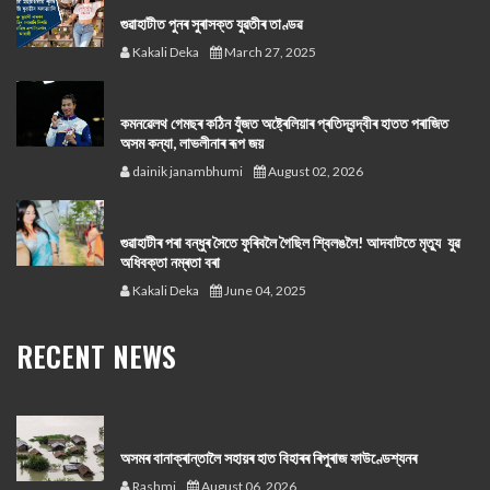
গুৱাহাটীত পুনৰ সুৰাসক্ত যুৱতীৰ তাণ্ডৱ
Kakali Deka
March 27, 2025
কমনৱেলথ গেমছৰ কঠিন যুঁজত অষ্ট্ৰেলিয়াৰ প্ৰতিদ্বন্দ্বীৰ হাতত পৰাজিত
অসম কন্যা, লাভলীনাৰ ৰূপ জয়
dainik janambhumi
August 02, 2026
গুৱাহাটীৰ পৰা বন্ধুৰ সৈতে ফুৰিবলৈ গৈছিল শ্বিলঙলৈ! আদবাটতে মৃত্যু যুৱ
অধিবক্তা নম্ৰতা বৰা
Kakali Deka
June 04, 2025
RECENT NEWS
অসমৰ বানাক্ৰান্তালৈ সহায়ৰ হাত বিহাৰৰ ৰিপুৰাজ ফাউণ্ডেশ্যনৰ
Rashmi
August 06, 2026