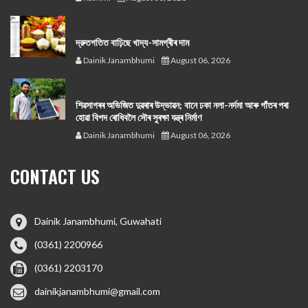
দ্রুতগতিত বাঢ়িছে খাদ্য-সামগ্ৰীৰ দাম
Dainik Janambhumi
August 06, 2026
শিৱসাগৰৰ অভিজিত দুৱৰাৰ উদ্ভাৱন; বানে ঢকা নলা-নৰ্দমা আৰু গাঁতৰ পৰা
হোৱা বিপদ ৰোধিবলৈ সৌৰ সুৰক্ষা যন্ত্ৰ নিৰ্মাণ
Dainik Janambhumi
August 06, 2026
CONTACT US
Dainik Janambhumi, Guwahati
(0361) 2200966
(0361) 2203170
dainikjanambhumi@gmail.com