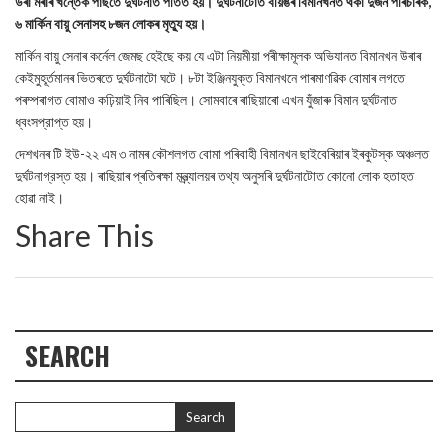
উৰা মৰাৰ খন্তেক পাছতে দুর্ঘটনাত পতিত হয়। দুর্ঘটনাটোত বয়িঙৰ বিমানখনত থকা দুজন পৰিচাৰক,
৬ মার্কিন বায়ু সেনাসহ ৮জন লোকৰ মৃত্যু হয়।
মার্কিন বায়ু সেনাৰ কর্নেল জেমছ হেইছে কয় যে এটা নিয়মীয়া পৰীক্ষামূলক অভিযানত বিমানখন উৰাৰ
কেইমুহূৰ্তমানৰ ভিতৰতে দুর্ঘটনাটো ঘটে। ৮টা ইঞ্জিনযুক্ত বিমানখনে পাৰমাণৱিক বোমাৰ লগতে
পৰম্পৰাগত বোমাও কঢ়িয়াই নিব পাৰিছিল। সোমবাৰে ৰাছিয়াৰো এখন যুঁজাৰু বিমান দুর্ঘটনাত
ধ্বংসপ্রাপ্ত হয়।
দেশখনৰ টি ইউ-২২ এম ৩ নামৰ কৌশলগত বোমা পৰিবাহী বিমানখন ছাইবেৰিয়াৰ ইৰকুটস্ক অঞ্চলত
দুর্ঘটনাগ্রস্ত হয়। ৰাছিয়াৰ প্ৰতিৰক্ষা মন্ত্ৰ্যালয়ৰ তথ্য অনুসৰি দুৰ্ঘটনাটোত কোনো লোক হতাহত
হোৱা নাই।
Share This
SEARCH