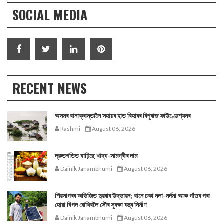
SOCIAL MEDIA
RECENT NEWS
অসমৰ বানাক্ৰান্তালৈ সহায়ৰ হাত বিহাৰৰ ৰিপুৰাজ ফাউণ্ডেশ্যনৰ
Rashmi
August 06, 2026
দ্রুতগতিত বাঢ়িছে খাদ্য-সামগ্ৰীৰ দাম
Dainik Janambhumi
August 06, 2026
শিৱসাগৰৰ অভিজিত দুৱৰাৰ উদ্ভাৱন; বানে ঢকা নলা-নৰ্দমা আৰু গাঁতৰ পৰা
হোৱা বিপদ ৰোধিবলৈ সৌৰ সুৰক্ষা যন্ত্ৰ নিৰ্মাণ
Dainik Janambhumi
August 06, 2026