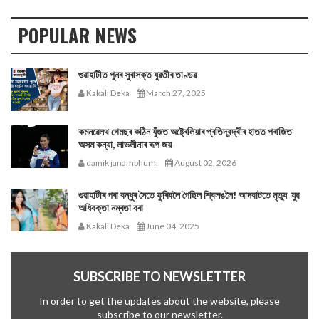
POPULAR NEWS
গুৱাহাটীত পুনৰ সুৰাসক্ত যুৱতীৰ তাণ্ডৱ
Kakali Deka
March 27, 2025
কমনৱেলথ গেমছৰ কঠিন যুঁজত অষ্ট্ৰেলিয়াৰ প্ৰতিদ্বন্দ্বীৰ হাতত পৰাজিত
অসম কন্যা, লাভলীনাৰ ৰূপ জয়
dainik janambhumi
August 02, 2026
গুৱাহাটীৰ পৰা বন্ধুৰ সৈতে ফুৰিবলৈ গৈছিল শ্বিলঙলৈ! আদবাটতে মৃত্যু যুৱ
অধিবক্তা নম্ৰতা বৰা
Kakali Deka
June 04, 2025
SUBSCRIBE TO NEWSLETTER
In order to get the updates about the website, please
subscribe to our newsletter.