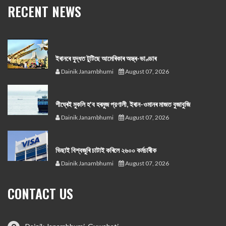
RECENT NEWS
ইৰানৰে যুদ্ধত টুটিছে আমেৰিকাৰ অস্ত্ৰ-ভাণ্ডাৰ
Dainik Janambhumi
August 07, 2026
শীঘ্ৰেই মুকলি হ'ব হৰমুজ প্রণালী, ইৰান-ওমানৰ মাজত বুজাবুজি
Dainik Janambhumi
August 07, 2026
ভিছাই বিশ্বজুৰি চাটাই কৰিলে ২৬০০ কৰ্মচাৰীক
Dainik Janambhumi
August 07, 2026
CONTACT US