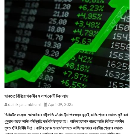
ভাৰতত বিনিয়োগকাৰীৰ ৭ লাখ কোটি টকা লাভ
dainik janambhumi
April 09, 2025
ডিজিটেল ডেস্কঃ আমেৰিকাৰ ৰাষ্ট্ৰপতি ড'নাল্ড ট্রাম্পৰ শুল্ক যুদ্ধই কালি শ্বেয়াৰ বজাৰত সৃষ্টি কৰা
ধুমুহাৰ পাছত আজি পৰিস্থিতি বহুখিনি উন্নত হয়। কালিৰ হতাশাৰ পাছত আজি বিনিয়োগকাৰীৰ
মুখত হাঁহি বিৰিঙি উঠে। কালিৰ ব্লেক মানডে'ৰ পাছত আজি মঙলবাৰে ভাৰতীয় শ্বেয়াৰ বজাৰত