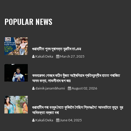
POPULAR NEWS
গুৱাহাটীত পুনৰ সুৰাসক্ত যুৱতীৰ তাণ্ডৱ
Kakali Deka
March 27, 2025
কমনৱেলথ গেমছৰ কঠিন যুঁজত অষ্ট্ৰেলিয়াৰ প্ৰতিদ্বন্দ্বীৰ হাতত পৰাজিত
অসম কন্যা, লাভলীনাৰ ৰূপ জয়
dainik janambhumi
August 02, 2026
গুৱাহাটীৰ পৰা বন্ধুৰ সৈতে ফুৰিবলৈ গৈছিল শ্বিলঙলৈ! আদবাটতে মৃত্যু যুৱ
অধিবক্তা নম্ৰতা বৰা
Kakali Deka
June 04, 2025