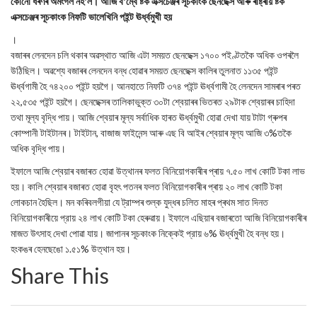
কোনো ধৰণৰ অমংগল নহ'ল। আজি ব'ম্বে ষ্টক এক্সচেঞ্জৰ সূচকাংক ছেনছেক্স আৰু ৰাষ্ট্ৰীয় ষ্টক
এক্সচেঞ্জৰ সূচকাংক নিফটি ভালেখিনি পইন্ট ঊর্ধ্বমুখী হয়
।
বজাৰৰ লেনদেন চলি থকাৰ অৱস্থাত আজি এটা সময়ত ছেনছেক্স ১৭০০ পইণ্টতকৈ অধিক ওপৰলৈ
উঠিছিল। অৱশ্যে বজাৰৰ লেনদেন বন্ধ হোৱাৰ সময়ত ছেনছেক্স কালিৰ তুলনাত ১১৩৫ পইন্ট
ঊর্ধ্বগামী হৈ ৭৪২০০ পইন্ট হয়গৈ। আনহাতে নিফটি ৩৭৪ পইন্ট ঊর্ধ্বগামী হৈ লেনদেন সামৰাৰ পৰত
২২,৫৩৫ পইন্ট হয়গৈ। ছেনছেক্সৰ তালিকাভুক্ত ৩০টা শ্বেয়াৰৰ ভিতৰত ২৯টাক শ্বেয়াৰৰ চাহিদা
তথা মূল্য বৃদ্ধি পায়। আজি শ্বেয়াৰ মূল্য সৰ্বাধিক হাৰত ঊর্ধ্বমুখী হোৱা দেখা যায় টাটা গ্ৰুপৰ
কোম্পানী টাইটানৰ। টাইটান, বাজাজ ফাইনেন্স আৰু এছ বি আইৰ শ্বেয়াৰ মূল্য আজি ৩%তকৈ
অধিক বৃদ্ধি পায়।
ইফালে আজি শ্বেয়াৰ বজাৰত হোৱা উত্থানৰ ফলত বিনিয়োগকাৰীৰ প্ৰায় ৭.৫০ লাখ কোটি টকা লাভ
হয়। কালি শ্বেয়াৰ বজাৰত হোৱা বৃহৎ পতনৰ ফলত বিনিয়োগকাৰীৰ প্ৰায় ২০ লাখ কোটি টকা
লোকচান হৈছিল। মন কৰিবলগীয়া যে ট্রাম্পৰ শুল্ক যুদ্ধৰ চলিত মাহৰ প্ৰথম সাত দিনত
বিনিয়োগকাৰীয়ে প্রায় ২৪ লাখ কোটি টকা হেৰুৱায়। ইফালে এছিয়াৰ বজাৰতো আজি বিনিয়োগকাৰীৰ
মাজত উৎসাহ দেখা পোৱা যায়। জাপানৰ সূচকাংক নিক্কেই প্রায় ৬% ঊর্ধ্বমুখী হৈ বন্ধ হয়।
হংকঙৰ হেনছেঙো ১.৫১% উত্থান হয়।
Share This