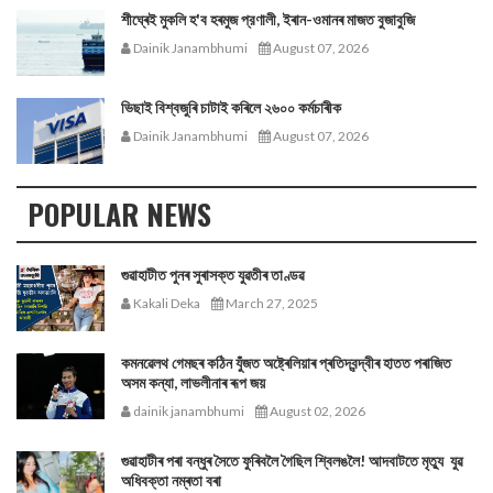
শীঘ্ৰেই মুকলি হ'ব হৰমুজ প্রণালী, ইৰান-ওমানৰ মাজত বুজাবুজি
Dainik Janambhumi
August 07, 2026
ভিছাই বিশ্বজুৰি চাটাই কৰিলে ২৬০০ কৰ্মচাৰীক
Dainik Janambhumi
August 07, 2026
POPULAR NEWS
গুৱাহাটীত পুনৰ সুৰাসক্ত যুৱতীৰ তাণ্ডৱ
Kakali Deka
March 27, 2025
কমনৱেলথ গেমছৰ কঠিন যুঁজত অষ্ট্ৰেলিয়াৰ প্ৰতিদ্বন্দ্বীৰ হাতত পৰাজিত
অসম কন্যা, লাভলীনাৰ ৰূপ জয়
dainik janambhumi
August 02, 2026
গুৱাহাটীৰ পৰা বন্ধুৰ সৈতে ফুৰিবলৈ গৈছিল শ্বিলঙলৈ! আদবাটতে মৃত্যু যুৱ
অধিবক্তা নম্ৰতা বৰা