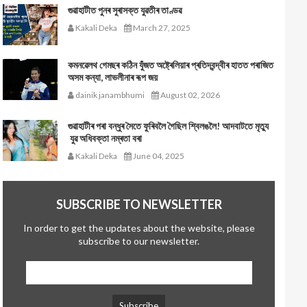
গুৱাহাটীত পুনৰ সুৰাসক্ত যুৱতীৰ তাণ্ডৱ
Kakali Deka
March 27, 2025
কমনৱেলথ গেমছৰ কঠিন যুঁজত অষ্ট্ৰেলিয়াৰ প্ৰতিদ্বন্দ্বীৰ হাতত পৰাজিত
অসম কন্যা, লাভলীনাৰ ৰূপ জয়
dainik janambhumi
August 02, 2026
গুৱাহাটীৰ পৰা বন্ধুৰ সৈতে ফুৰিবলৈ গৈছিল শ্বিলঙলৈ! আদবাটতে মৃত্যু
যুৱ অধিবক্তা নম্ৰতা বৰা
Kakali Deka
June 04, 2025
SUBSCRIBE TO NEWSLETTER
In order to get the updates about the website, please
subscribe to our newsletter.