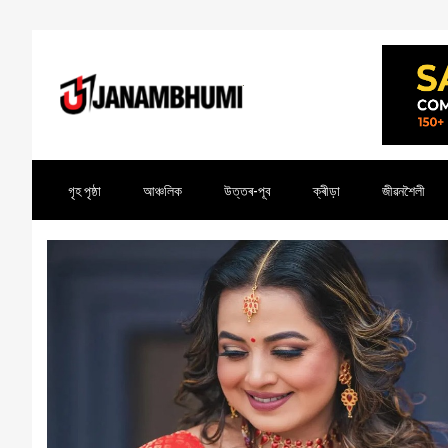
গৃহ পৃষ্ঠা
আঞ্চলিক
উত্তৰ-পূব
ক্ৰীড়া
জীৱনশৈলী