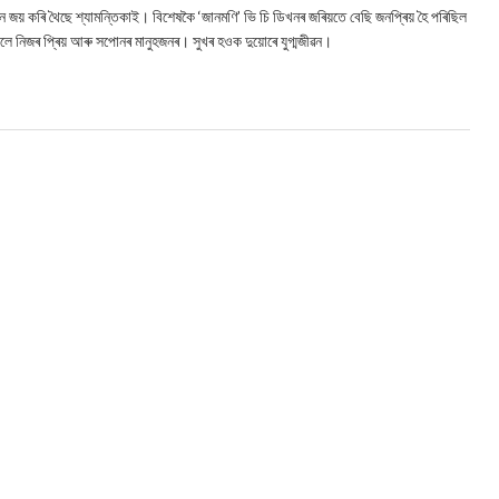
য় কৰি থৈছে শ্যামন্তিকাই। বিশেষকৈ ‘জানমণি’ ভি চি ডিখনৰ জৰিয়তে বেছি জনপ্ৰিয় হৈ পৰিছিল
লে নিজৰ প্ৰিয় আৰু সপোনৰ মানুহজনৰ। সুখৰ হওক দুয়োৰে যুগ্মজীৱন।