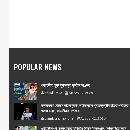
POPULAR NEWS
গুৱাহাটীত পুনৰ সুৰাসক্ত যুৱতীৰ তাণ্ডৱ
Kakali Deka
March 27, 2025
কমনৱেলথ গেমছৰ কঠিন যুঁজত অষ্ট্ৰেলিয়াৰ প্ৰতিদ্বন্দ্বীৰ হাতত পৰাজিত
অসম কন্যা, লাভলীনাৰ ৰূপ জয়
dainik janambhumi
August 02, 2026
গুৱাহাটীৰ পৰা বন্ধুৰ সৈতে ফুৰিবলৈ গৈছিল শ্বিলঙলৈ! আদবাটতে মৃত্যু