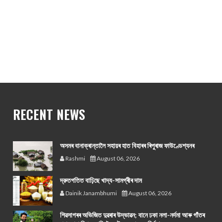
RECENT NEWS
অসমৰ বানাক্ৰান্তালৈ সহায়ৰ হাত বিহাৰৰ ৰিপুৰাজ ফাউণ্ডেশ্যনৰ
Rashmi
August 06, 2026
দ্রুতগতিত বাঢ়িছে খাদ্য-সামগ্ৰীৰ দাম
Dainik Janambhumi
August 06, 2026
শিৱসাগৰৰ অভিজিত দুৱৰাৰ উদ্ভাৱন; বানে ঢকা নলা-নৰ্দমা আৰু গাঁতৰ