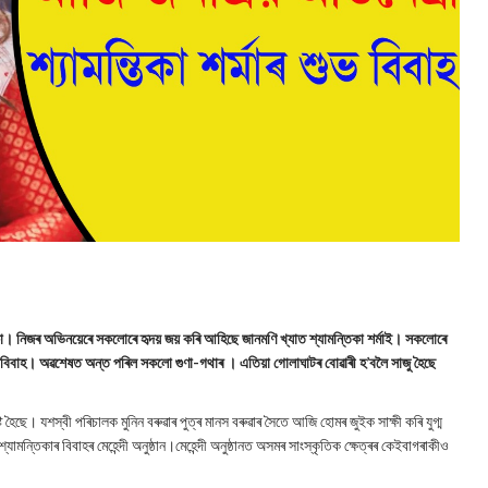
া। নিজৰ অভিনয়েৰে সকলোৰে হৃদয় জয় কৰি আহিছে জানমণি খ্যাত শ্যামন্তিকা শৰ্মাই। সকলোৰে
ুভবিবাহ। অৱশেষত অন্ত পৰিল সকলো গুণা-গথাৰ । এতিয়া গোলাঘাটৰ বোৱাৰী হ’বলৈ সাজু হৈছে
ৈছে। যশস্বী পৰিচালক মুনিন বৰুৱাৰ পুত্ৰ মানস বৰুৱাৰ সৈতে আজি হোমৰ জুইক সাক্ষী কৰি যুগ্ম
যামন্তিকাৰ বিবাহৰ মেহেন্দী অনুষ্ঠান।মেহেন্দী অনুষ্ঠানত অসমৰ সাংস্কৃতিক ক্ষেত্ৰৰ কেইবাগৰাকীও