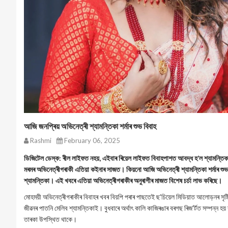
আজি জনপ্ৰিয় অভিনেত্ৰী শ্যামন্তিকা শৰ্মাৰ শুভ বিবাহ
Rashmi
February 06, 2025
ডিজিটেল ডেস্ক: ৰীল লাইফত নহয়, এইবাৰ ৰিয়েল লাইফত বিবাহপাশত আবদ্ধ হ’ল শ্যামন্তিক
মৰমৰ অভিনেত্ৰীগৰাকী এতিয়া কইনাৰ সাজত। কিয়নো আজি অভিনেত্ৰী শ্যামন্তিকা শৰ্মাৰ শ
শ্যামন্তিকা। এই খবৰে এতিয়া অভিনেত্ৰীগৰাকীৰ অনুৰাগীৰ মাজত বিশেষ চৰ্চা লাভ কৰিছে।
মোহময়ী অভিনেত্ৰীগৰাকীৰ বিবাহৰ খবৰ বিয়পি পৰাৰ পাছতেই ছ’চিয়েল মিডিয়াত আলোড়নৰ সৃষ্টি হ
জীৱনৰ পাতনি মেলিব শ্যামন্তিকাই। বুধবাৰে অৰ্থাৎ কালি কাজিৰঙাৰ বৰগছ ৰিজ'ৰ্টত সম্পন্ন হয় শ্
তাৰকা উপস্থিত থাকে।