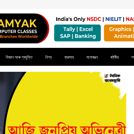
বিজ্ঞান আৰু প্ৰযুক্তি
বিশ্ব
ব্যৱসায়
মনোৰঞ্জন
ৰাষ্ট্ৰীয়
সম