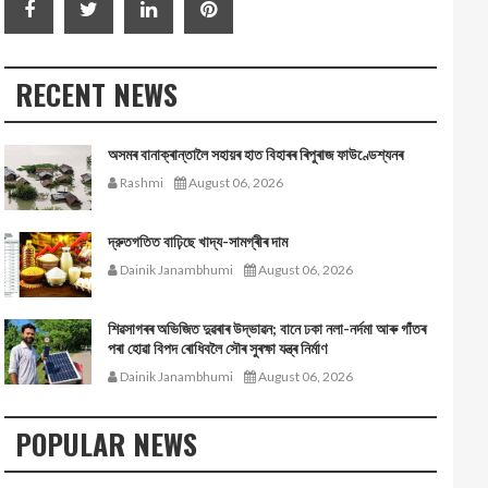
RECENT NEWS
অসমৰ বানাক্ৰান্তালৈ সহায়ৰ হাত বিহাৰৰ ৰিপুৰাজ ফাউণ্ডেশ্যনৰ
Rashmi
August 06, 2026
দ্রুতগতিত বাঢ়িছে খাদ্য-সামগ্ৰীৰ দাম
Dainik Janambhumi
August 06, 2026
শিৱসাগৰৰ অভিজিত দুৱৰাৰ উদ্ভাৱন; বানে ঢকা নলা-নৰ্দমা আৰু গাঁতৰ
পৰা হোৱা বিপদ ৰোধিবলৈ সৌৰ সুৰক্ষা যন্ত্ৰ নিৰ্মাণ
Dainik Janambhumi
August 06, 2026
POPULAR NEWS