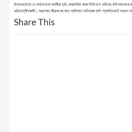
উল্লেখযোগ্য যে কেইবাখনো অসমীয়া ছবি, ধাৰাবাহিক আৰু ভিডিঅ’ত অভিনয় কৰি সকলোৰে মন জ
অভিনেত্ৰীগৰাকী। অৱশেষত জীৱনৰ বহু ঘাত-প্ৰতিঘাত অতিক্ৰম কৰি শ্যামন্তিকাই সন্ধান পা
Share This