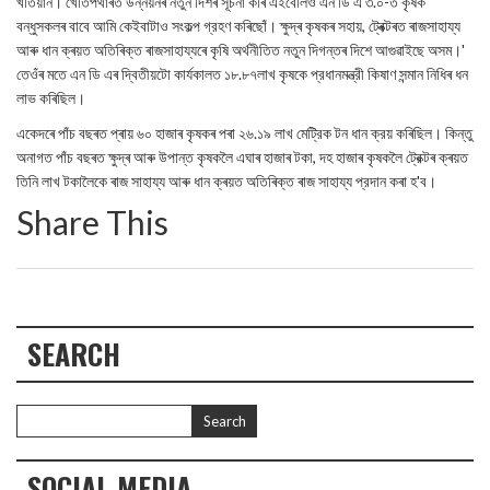
খতিয়ান। খেতিপথাৰত উন্নয়নৰ নতুন দিশৰ সূচনা কৰি এইবেলিও এন ডি এ ৩.০-ত কৃষক
বন্ধুসকলৰ বাবে আমি কেইবাটাও সংকল্প গ্রহণ কৰিছোঁ। ক্ষুদ্ৰ কৃষকৰ সহায়, ট্ৰেক্টৰত ৰাজসাহায্য
আৰু ধান ক্ৰয়ত অতিৰিক্ত ৰাজসাহায্যৰে কৃষি অর্থনীতিত নতুন দিগন্তৰ দিশে আগুৱাইছে অসম।'
তেওঁৰ মতে এন ডি এৰ দ্বিতীয়টো কার্যকালত ১৮.৮৭লাখ কৃষকে প্রধানমন্ত্রী কিষাণ সন্মান নিধিৰ ধন
লাভ কৰিছিল।
একেদৰে পাঁচ বছৰত প্ৰায় ৬০ হাজাৰ কৃষকৰ পৰা ২৬.১৯ লাখ মেট্রিক টন ধান ক্রয় কৰিছিল। কিন্তু
অনাগত পাঁচ বছৰত ক্ষুদ্ৰ আৰু উপান্ত কৃষকলৈ এঘাৰ হাজাৰ টকা, দহ হাজাৰ কৃষকলৈ ট্রেক্টৰ ক্ৰয়ত
তিনি লাখ টকালৈকে ৰাজ সাহায্য আৰু ধান ক্ৰয়ত অতিৰিক্ত ৰাজ সাহায্য প্রদান কৰা হ'ব।
Share This
SEARCH
SOCIAL MEDIA