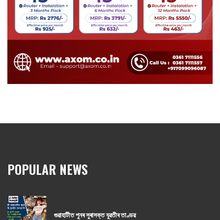
POPULAR NEWS
গুৱাহাটীত পুনৰ সুৰাসক্ত যুৱতীৰ তাণ্ডৱ