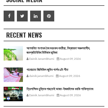
RECENT NEWS
আগমনিত গংগাধৰ নৈৰ ভয়ংকৰ খহনীয়া, নিদ্ৰাহৰণ অঞ্চলবাসীৰ,
জনপ্ৰতিনিধিৰ নিৰ্বিকাৰ ভূমিকা
Dainik Janambhumi
August 09, 2026
গামোচাত জিলিকিল জুবিন গাৰ্গৰ ৯টা গীত
dainik janambhumi
August 09, 2026
ত্রিপাক্ষিক চুক্তিৰ পাছতেই ভাৰত-ইজৰাইলক ধমকি পাকিস্তানৰ
Dainik Janambhumi
August 09, 2026