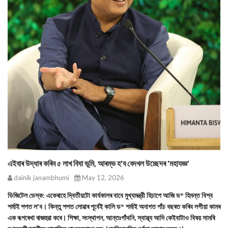
এইবাৰ উদ্ধাৰ কৰিব ৫ লাখ বিঘা ভূমি, আৰম্ভ হ'ব বেদখল উচ্ছেদৰ 'মহাযজ্ঞ'
dainik janambhumi
May 12, 2026
ডিজিটেল ডেস্ক: একেৰাহে দ্বিতীয়টো কাৰ্যকালৰ বাবে মুখ্যমন্ত্রী হিচাপে আজি ড° হিমন্ত বিশ্ব
শর্মাই শপত ল'ব। কিন্তু শপত লোৱাৰ পূৰ্বেই কালি ড° শর্মাই অনাগত পাঁচ বছৰত কৰিব লগীয়া কামৰ
এক ৰূপৰেখা ৰাজহুৱা কৰে। শিক্ষা, সংস্থাপন, আন্তঃগাঁথনি, স্বাস্থ্য আদি কেইবাটাও বিষয় সামৰি