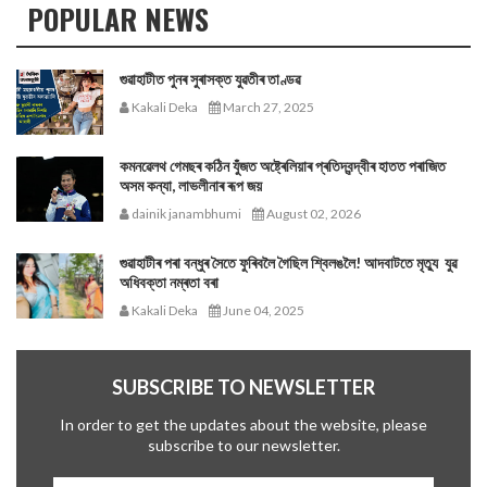
POPULAR NEWS
গুৱাহাটীত পুনৰ সুৰাসক্ত যুৱতীৰ তাণ্ডৱ
Kakali Deka
March 27, 2025
কমনৱেলথ গেমছৰ কঠিন যুঁজত অষ্ট্ৰেলিয়াৰ প্ৰতিদ্বন্দ্বীৰ হাতত পৰাজিত
অসম কন্যা, লাভলীনাৰ ৰূপ জয়
dainik janambhumi
August 02, 2026
গুৱাহাটীৰ পৰা বন্ধুৰ সৈতে ফুৰিবলৈ গৈছিল শ্বিলঙলৈ! আদবাটতে মৃত্যু যুৱ
অধিবক্তা নম্ৰতা বৰা
Kakali Deka
June 04, 2025
SUBSCRIBE TO NEWSLETTER
In order to get the updates about the website, please
subscribe to our newsletter.