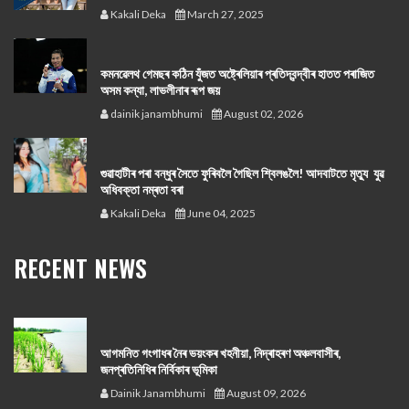
Kakali Deka
March 27, 2025
কমনৱেলথ গেমছৰ কঠিন যুঁজত অষ্ট্ৰেলিয়াৰ প্ৰতিদ্বন্দ্বীৰ হাতত পৰাজিত
অসম কন্যা, লাভলীনাৰ ৰূপ জয়
dainik janambhumi
August 02, 2026
গুৱাহাটীৰ পৰা বন্ধুৰ সৈতে ফুৰিবলৈ গৈছিল শ্বিলঙলৈ! আদবাটতে মৃত্যু যুৱ
অধিবক্তা নম্ৰতা বৰা
Kakali Deka
June 04, 2025
RECENT NEWS
আগমনিত গংগাধৰ নৈৰ ভয়ংকৰ খহনীয়া, নিদ্ৰাহৰণ অঞ্চলবাসীৰ,
জনপ্ৰতিনিধিৰ নিৰ্বিকাৰ ভূমিকা
Dainik Janambhumi
August 09, 2026