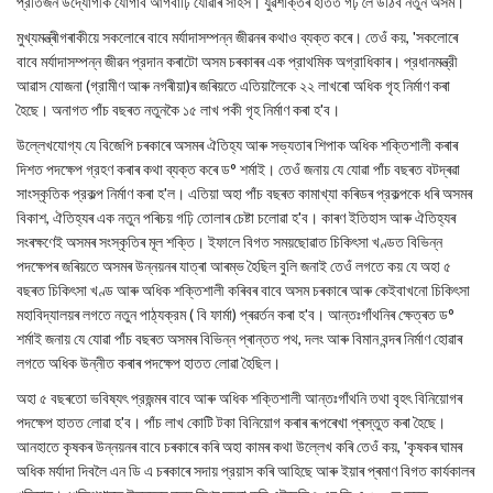
প্রতিজন উদ্যোগীক যোগাব আগবাঢ়ি যোৱাৰ সাহস। যুৱশক্তিৰ হাতত গঢ় লৈ উঠিব নতুন অসম।'
মুখ্যমন্ত্ৰীগৰাকীয়ে সকলোৰে বাবে মর্যাদাসম্পন্ন জীৱনৰ কথাও ব্যক্ত কৰে। তেওঁ কয়, 'সকলোৰে
বাবে মর্যাদাসম্পন্ন জীৱন প্রদান কৰাটো অসম চৰকাৰৰ এক প্রাথমিক অগ্রাধিকাৰ। প্রধানমন্ত্রী
আৱাস যোজনা (গ্রামীণ আৰু নগৰীয়া)ৰ জৰিয়তে এতিয়ালৈকে ২২ লাখৰো অধিক গৃহ নিৰ্মাণ কৰা
হৈছে। অনাগত পাঁচ বছৰত নতুনকৈ ১৫ লাখ পকী গৃহ নিৰ্মাণ কৰা হ'ব।
উল্লেখযোগ্য যে বিজেপি চৰকাৰে অসমৰ ঐতিহ্য আৰু সভ্যতাৰ শিপাক অধিক শক্তিশালী কৰাৰ
দিশত পদক্ষেপ গ্রহণ কৰাৰ কথা ব্যক্ত কৰে ড° শৰ্মাই। তেওঁ জনায় যে যোৱা পাঁচ বছৰত বটদ্ৰৱা
সাংস্কৃতিক প্রকল্প নিৰ্মাণ কৰা হ'ল। এতিয়া অহা পাঁচ বছৰত কামাখ্যা কৰিডৰ প্রকল্পকে ধৰি অসমৰ
বিকাশ, ঐতিহ্যৰ এক নতুন পৰিচয় গঢ়ি তোলাৰ চেষ্টা চলোৱা হ'ব। কাৰণ ইতিহাস আৰু ঐতিহ্যৰ
সংৰক্ষণেই অসমৰ সংস্কৃতিৰ মূল শক্তি। ইফালে বিগত সময়ছোৱাত চিকিৎসা খণ্ডত বিভিন্ন
পদক্ষেপৰ জৰিয়তে অসমৰ উন্নয়নৰ যাত্ৰা আৰম্ভ হৈছিল বুলি জনাই তেওঁ লগতে কয় যে অহা ৫
বছৰত চিকিৎসা খণ্ড আৰু অধিক শক্তিশালী কৰিবৰ বাবে অসম চৰকাৰে আৰু কেইবাখনো চিকিৎসা
মহাবিদ্যালয়ৰ লগতে নতুন পাঠ্যক্রম ( বি ফাৰ্মা) প্ৰৱৰ্তন কৰা হ'ব। আন্তঃগাঁথনিৰ ক্ষেত্ৰত ড°
শৰ্মাই জনায় যে যোৱা পাঁচ বছৰত অসমৰ বিভিন্ন প্ৰান্তত পথ, দলং আৰু বিমান বন্দৰ নিৰ্মাণ হোৱাৰ
লগতে অধিক উন্নীত কৰাৰ পদক্ষেপ হাতত লোৱা হৈছিল।
অহা ৫ বছৰতো ভবিষ্যৎ প্রজন্মৰ বাবে আৰু অধিক শক্তিশালী আন্তঃগাঁথনি তথা বৃহৎ বিনিয়োগৰ
পদক্ষেপ হাতত লোৱা হ'ব। পাঁচ লাখ কোটি টকা বিনিয়োগ কৰাৰ ৰূপৰেখা প্ৰস্তুত কৰা হৈছে।
আনহাতে কৃষকৰ উন্নয়নৰ বাবে চৰকাৰে কৰি অহা কামৰ কথা উল্লেখ কৰি তেওঁ কয়, 'কৃষকৰ ঘামৰ
অধিক মর্যাদা দিবলৈ এন ডি এ চৰকাৰে সদায় প্রয়াস কৰি আহিছে আৰু ইয়াৰ প্ৰমাণ বিগত কার্যকালৰ