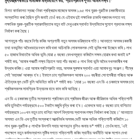
মুখ্যমন্ত্ৰীগৰাকীয়ে সামাজিক মাধ্যমযোগে কয়, 'প্রতিশ্রুতিৰ পূৰ্ণতা আমাৰ লক্ষ্য।'
বিগত কার্যকালত স্বচ্ছ-নিকা প্ৰক্ৰিয়াৰ মাজেৰে অসমৰ ১.৬৫ লাখ যুৱক-যুৱতীক চৰকাৰীভাৱে
সংস্থাপিত কৰা হৈছিল বুলি জনাই তেওঁ কয় যে এইবাৰ দুই লক্ষাধিক চাকৰি প্ৰদানৰ লগতে দহ
লক্ষাধিক যুৱক-যুৱতীক স্বাৱলম্বিতাৰ নতুন বাট দেখুওৱাৰ স্বাৰ্থত উদ্যমিতাৰ সুযোগ প্রদানৰ লক্ষ্য
নির্ধাৰণ কৰা হৈছে।
আগন্তুক পাঁচ বছৰে নিৰ্ণয় কৰিব অগ্রগামী নতুন অসমৰ ভৱিষ্যতৰ গতি। আনহাতে অসমৰ চৰকাৰী
তথা বনভূমিত অবৈধভাৱে দখল কৰি থকা অচিনাকি লোকসকলক সেই ভূমিৰ পৰা উচ্ছেদ কৰি ১ লাখ
৫০ হাজাৰ বিঘাতকৈ অধিক ভূমি যোৱা ৫ বছৰত বেদখলমুক্ত কৰিবলৈ সক্ষম হোৱাৰ কথা জনাই ড°
শৰ্মাই কয়, 'আমাৰ পৰৱৰ্তী লক্ষ্য হিচাপে অহা পাঁচ বছৰত ৫ লাখ বিঘা ভূমি অবৈধ দখলকাৰীৰ পৰা
উদ্ধাৰ কৰিম। এয়া আমাৰ প্ৰতিশ্রুতি নহয়, অসমৰ সুৰক্ষাৰ স্বাৰ্থত এয়া আমাৰ দৃঢ় সংকল্প। শীঘ্ৰে
সেই 'মহাযজ্ঞ' আৰম্ভ হ'ব। ইফালে চাহ শ্রমিকসকল আমাৰ ২০০ বছৰীয়া সোণসেৰীয়া পৰিচয় আৰু
ঐতিহ্যৰ মূল ভেটি বুলি অভিহিত কৰি ড° শৰ্মাই কয়- 'যোৱা ১০ বছৰত এন ডি এ চৰকাৰে অসমৰ চাহ
শ্ৰমিকসকলৰ সামগ্রিক উন্নয়নৰ বাবে কাম কৰি আহিছে।
এন ডি এ চৰকাৰৰ তৃতীয় সংস্কৰণত প্ৰতিজন চাহ শ্ৰমিকৰ জীৱন আৰু জীৱিকাক অধিক শক্তিশালী
কৰি তুলিবলৈ পর্যায়ক্রমে ৫০০ টকালৈ মজুৰি বৃদ্ধি কৰা হ'ব। একেদৰে অহা ৫ বছৰত চাহ বাগিচাত
পর্যায়ক্রমে ১০০খন নতুন চাহ বাগিচা আদর্শ বিদ্যালয় স্থাপনৰ লক্ষ্য নির্ধাৰণ কৰা হৈছে।' আনহাতে
অসমত এন ডি এৰ তৃতীয় সংস্কৰণে আত্মনিৰ্ভৰ অসমৰ ভেটি আৰু অধিক শক্তিশালী কৰিবলৈ ১০
লাখ যুৱক-যুৱতীক ৫ লাখকৈ উদগনি সহায় আগবঢ়াব বুলিও জনায় ড° শর্মাই। তেওঁৰ মতে, 'এই
পদক্ষেপে নতুন কর্মসংস্থাপন সৃষ্টিৰ লগতে শক্তিশালী কৰিব স্থানীয় অর্থনীতি আৰু সপোন দেখা