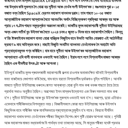
কৰিলেহি ইলন মাস্কৰ SpaceX Dragon যান। লগে লগে তৎপৰ নৌ সেনা বাহিনীয়ে যানখনৰ
পৰা উদ্ধাৰ কৰি সুকলমে লৈ যোৱা হয় সুনীতা আৰু তেওঁৰ সংগী উইলম'ৰক। মঙলবাৰে পুৱা ৮-১৫
বজাত বন্ধ হৈছিল SpaceX ড্রেগন মহাকাশ যানখনৰ দুৱাৰ। তাৰ পাছত ১০-৩৫ বজাত
আন্তর্জাতিক মহাকাশ আস্থানৰ সৈতে আনডকিং অর্থাৎ বিচ্ছিন্নকৰণ প্ৰক্ৰিয়া আৰম্ভ হয় আৰু
প্রায় ১৭ ঘণ্টাৰ পাছত সমুদ্রপৃষ্ঠত অৱতৰণ কৰেহি। ভাৰতীয় মূলৰ মহাকাশচাৰী সুনীতা উইলিয়ামছে
অন্য এজন সতীর্থ বুচ উইলম'ৰৰ সৈতে ২০২৪ চনৰ ৫ জুনত ৮ দিনৰ বাবে মহাকাশলৈ গৈছিল। কিন্তু
ব'য়িং ষ্টাৰলাইনাৰ মহাকাশ যানত হোৱা যান্ত্রিক বিজুতিৰ বাবে উভতি আহিব নোৱৰাত এই আঠদিনীয়া
ভ্রমণে ৯ মাহ অতিক্রম কৰে। নাছাই বিজুতি সংঘটিত যানখনত তেওঁলোকক লৈ অহাটো অতি
প্রত্যাহ্বানমূলক গণ্য কৰিছিল। যাৰ বাবে সুনীতা আৰু উইলম'ৰক আন্তর্জাতিক মহাকাশ
আস্থানতে এৰি খালী যানখনকে ওভতাই অনা হৈছিল। ইয়াৰ লগে লগে বিশ্ববাসীৰ মাজত আৰম্ভ
হৈছিল এক দীঘলীয়া উৎকণ্ঠা আৰু আশংকা।
ইতিপূর্বে ভাৰতীয় মূলৰ প্ৰথমগৰাকী মহাকাশচাৰী কল্পনা চাওলাৰ অনাকাংক্ষিত ঘটনাই বিশ্ববাসীৰ
মনত বাৰুকৈয়ে ৰেখাপাত কৰি থৈছে, যাৰ বাবে হয়তো বিশ্ববাসীৰ দুৰ্ভাৱনাও বৃদ্ধি পাইছিল। আনকি
মাজতে সুনীতা উইলিয়ামছ গুৰুতৰ ৰোগত আক্ৰান্ত হোৱা বুলি লাভ কৰা খবৰৰ পাছতে ঠায়ে ঠায়ে
প্রার্থনা সভাও অনুষ্ঠিত হৈছিল। অৱশেষত ইলন মাস্কৰ উদ্যোগত এক বিৰল সফলতা লাভ কৰা
হ'ল। সুনীতা উইলিয়ামছ আৰু বুচ উইলম'ৰক সুকলমে ওভতাই অনা হ'ল। অৱশ্যে, দুয়ো এতিয়াও
একেবাৰে শাৰীৰিকভাৱে বিপদমুক্ত নহয়। বিজ্ঞানীসকলে কোৱা মতে উইলিয়ামছ আৰু উইলম'ৰ
কিছুদিনৰ বাবে শাৰীৰিক আৰু মানসিকভাৱে প্ৰত্যাহ্বানৰ সন্মুখীন হ'ব পাৰে। কিয়নো দীর্ঘদিন
মহাকাশত থকাৰ ফলত তেওঁলোকৰ শৰীৰত কিছুমান বিশেষ ৰোগ সৃষ্টি হোৱাৰ আশংকা আছে। পৃথিৱী
আৰু মহাকাশৰ মাজত মধ্যাকৰ্ষণৰ যি পার্থক্য তথা তাৰতম্য আছে, সি মানুহৰ শৰীৰত যথেষ্ট প্রভাৱ