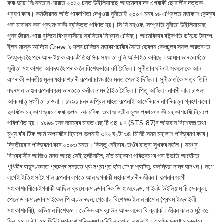
কৰা দুয়ো নিঃসন্তান হোৱাত ২০১২ চনত উইলিয়ামছে আহমেদাবাদৰ এগৰাকী ছোৱালীৰ দত্তক
গ্রহণ কৰে। কর্মজীৱনত অতি পাৰদৰ্শিতা দেখুওৱা সুনীতাই ২০০৭ চনৰ ১৬ এপ্রিলত মহাকাশ কেন্দ্ৰৰ
পৰা মাৰাথন কৰা প্ৰথমগৰাকী ব্যক্তিত পৰিণত হয়। সি যি নহওক, সম্প্রতি সুনীতা উইলিয়ামছে
পুনৰ জীৱন পোৱা বুলিয়ে বিশ্ববাসীয়ে স্বস্তিৰ নিশ্বাস এৰিছে। আমেৰিকাৰ ৰাষ্ট্ৰপতি ড'নাল্ড ট্রাম্প,
ইলন মাস্ক আদিয়ে Crew-৯ দলৰ চাৰিজন মহাকাশচাৰীৰ সৈতে ড্ৰেগন কেপচুলৰ সফল অৱতৰণত
উৎফুল্ল হৈ পৰে আৰু ইয়াক এক ঐতিহাসিক সফলতা বুলি অভিহিত কৰিছে। আমাৰ ভাৰতবৰ্ষতো
সুনীতা মহাকাশত আবদ্ধ হৈ পৰাক লৈ বিশেষভাৱে চর্চা হৈছিল। সুনীতাৰ ঘটনাই সকলোকে আন
এগৰাকী ভাৰতীয় মূলৰ মহাকাশচাৰী কল্পনা চাওলালৈ মনত পেলাই দিছিল। সুনীতাতকৈ মাত্র তিনি
বছৰমান ডাঙৰ কল্পনাৰ জন্ম ভাৰততে কর্নাল নামৰ ঠাইত হৈছিল। পিতৃ আছিল বনাৰসী লাল চাওলা
আৰু মাতৃ সংগীতা চাওলা। ১৯৯১ চনৰ এপ্রিল মাহত কল্পনাই আমেৰিকাৰ নাগৰিকত্ব গ্ৰহণ কৰে।
দুবাৰকৈ মহাকাশ ভ্রমণ কৰা কল্পনা আমেৰিকা তথা ভাৰতীয় মূলৰ প্ৰথমগৰাকী মহাকাশচাৰী হিচাপে
পৰিগণিত হয়। ১৯৯৬ চনৰ নৱেম্বৰ মাহত এছ টি এছ-৮৭ (STS-87)ৰ অভিযান বিশেষজ্ঞ তথা
মুখ্য ৰ'ব'টিক আৰ্ম অপাৰেটৰ হিচাপে কল্পনাই ৩৭২ ঘণ্টা ৩৪ মিনিট সময় মহাকাশ পৰিভ্ৰমণ কৰে।
দ্বিতীয়বাৰ পৰিভ্ৰমণ কৰে ২০০৩ চনত। কিন্তু সেইবাৰ তেওঁৰ যাত্ৰা সুখকৰ নহ'ল। সমগ্ৰ
বিশ্ববাসীৰ আজিও মনত আছে সেই দুর্ঘটনালৈ, য'ত মহাকাশ পৰিভ্ৰমণৰ পৰা উভতি আহোঁতে
পৃথিৱীৰ বায়ুমণ্ডলত প্ৰৱেশৰ সময়তে ধ্বংসপ্রাপ্ত হ'ল স্পেচ শ্বাটলু, কলম্বিয়া নামৰ যানখন। লগে
লগেই ইতিহাস হৈ গ'ল কল্পনাৰ লগতে আন ছগৰাকী মহাকাশচাৰীৰ জীৱন। কল্পনাৰ সংগী
মহাকাশচাৰীকেইগৰাকী আছিল ক্রমে কমাণ্ডাৰ ৰিক ডি হাজবেণ্ড, পাইলট উইলিয়াম চি মেককুল,
পেলোড কমাণ্ডাৰ মাইকেল পি এণ্ডাৰছন, পেলোড বিশেষজ্ঞ ইলান ৰামোন (প্রথম ইজৰাইলী
মহাকাশচাৰী), অভিযান বিশেষজ্ঞ। ডেভিদ এম ব্রাউন আৰু লৰেল বি ক্লার্ক। জীৱন কালত মুঠ ৩১
দিন, ১৪ ঘণ্টা, ৫৪ মিনিট মহাকাশ পৰিভ্ৰমণ কৰিছিল কল্পনা চাওলাই। তেওঁক মৰণোত্তৰভাৱে