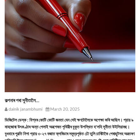
কল্পনাৰ পৰা সুনীতালৈ...
dainik janambhumi
March 20, 2025
ডিজিটেল ডেস্ক : বিশ্বৰ কোটি কোটি জনতা যেন সেই ক্ষণটোলৈকে অপেক্ষা কৰি আছিল। প্রায় ৯
মাহজোৰা উৎকণ্ঠাৰ অন্ত পেলাই অৱশেষত পৃথিৱীৰ বুকুত উপস্থিত হ'লহি সুনীতা উইলিয়ামছ।
বুধবাৰে পুৱতি নিশা প্রায় ৩-২৭ বজাত ফ্লৰিডাৰ সমুদ্রপৃষ্ঠত ঢৌ তুলি চাৰিটাকৈ পেৰাছুটসহ অৱতৰণ