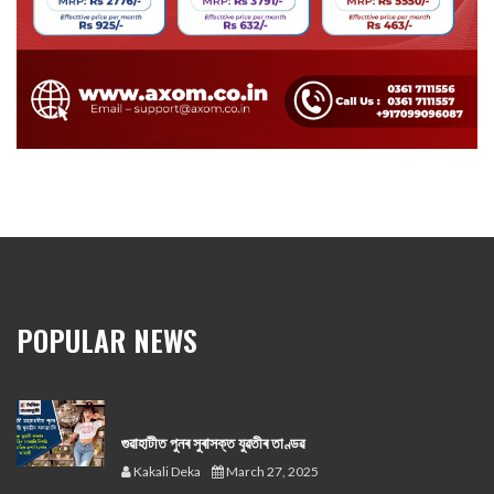
POPULAR NEWS
গুৱাহাটীত পুনৰ সুৰাসক্ত যুৱতীৰ তাণ্ডৱ
Kakali Deka
March 27, 2025