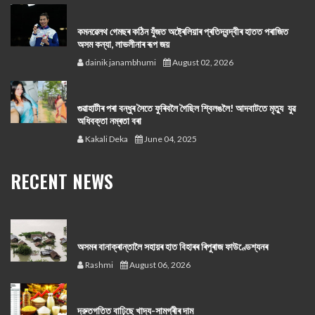
কমনৱেলথ গেমছৰ কঠিন যুঁজত অষ্ট্ৰেলিয়াৰ প্ৰতিদ্বন্দ্বীৰ হাতত পৰাজিত
অসম কন্যা, লাভলীনাৰ ৰূপ জয়
dainik janambhumi
August 02, 2026
গুৱাহাটীৰ পৰা বন্ধুৰ সৈতে ফুৰিবলৈ গৈছিল শ্বিলঙলৈ! আদবাটতে মৃত্যু যুৱ
অধিবক্তা নম্ৰতা বৰা
Kakali Deka
June 04, 2025
RECENT NEWS
অসমৰ বানাক্ৰান্তালৈ সহায়ৰ হাত বিহাৰৰ ৰিপুৰাজ ফাউণ্ডেশ্যনৰ
Rashmi
August 06, 2026
দ্রুতগতিত বাঢ়িছে খাদ্য-সামগ্ৰীৰ দাম