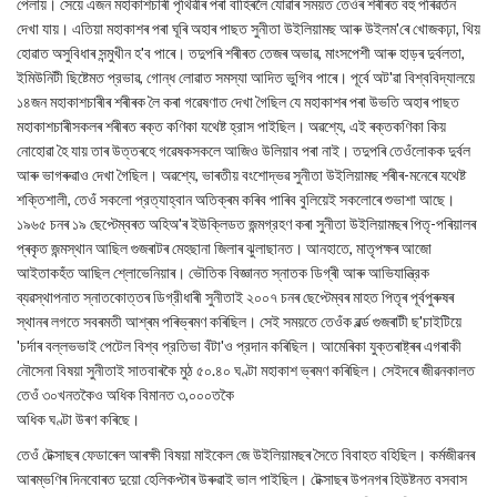
পেলায়। সেয়ে এজন মহাকাশচাৰী পৃথিৱীৰ পৰা বাহিৰলৈ যোৱাৰ সময়ত তেওঁৰ শৰীৰত বহু পৰিৱৰ্তন
দেখা যায়। এতিয়া মহাকাশৰ পৰা ঘূৰি অহাৰ পাছত সুনীতা উইলিয়ামছ আৰু উইলম'ৰে খোজকঢ়া, থিয়
হোৱাত অসুবিধাৰ সন্মুখীন হ'ব পাৰে। তদুপৰি শৰীৰত তেজৰ অভাৱ, মাংসপেশী আৰু হাড়ৰ দুৰ্বলতা,
ইমিউনিটী ছিষ্টেমত প্রভাৱ, গোন্ধ লোৱাত সমস্যা আদিত ভুগিব পাৰে। পূর্বে অট'ৱা বিশ্ববিদ্যালয়ে
১৪জন মহাকাশচাৰীৰ শৰীৰক লৈ কৰা গৱেষণাত দেখা গৈছিল যে মহাকাশৰ পৰা উভতি অহাৰ পাছত
মহাকাশচাৰীসকলৰ শৰীৰত ৰক্ত কণিকা যথেষ্ট হ্রাস পাইছিল। অৱশ্যে, এই ৰক্তকণিকা কিয়
নোহোৱা হৈ যায় তাৰ উত্তৰহে গৱেষকসকলে আজিও উলিয়াব পৰা নাই। তদুপৰি তেওঁলোকক দুর্বল
আৰু ভাগৰুৱাও দেখা গৈছিল। অৱশ্যে, ভাৰতীয় বংশোদ্ভৱ সুনীতা উইলিয়ামছ শৰীৰ-মনেৰে যথেষ্ট
শক্তিশালী, তেওঁ সকলো প্রত্যাহ্বান অতিক্ৰম কৰিব পাৰিব বুলিয়েই সকলোৰে শুভাশা আছে।
১৯৬৫ চনৰ ১৯ ছেপ্টেম্বৰত অহিঅ'ৰ ইউক্লিডত জন্মগ্রহণ কৰা সুনীতা উইলিয়ামছৰ পিতৃ-পৰিয়ালৰ
প্ৰকৃত জন্মস্থান আছিল গুজৰাটৰ মেহছানা জিলাৰ ঝুলাছানত। আনহাতে, মাতৃপক্ষৰ আজো
আইতাকহঁত আছিল শ্লোভেনিয়াৰ। ভৌতিক বিজ্ঞানত স্নাতক ডিগ্ৰী আৰু আভিযান্ত্রিক
ব্যৱস্থাপনাত স্নাতকোত্তৰ ডিগ্রীধাৰী সুনীতাই ২০০৭ চনৰ ছেপ্টেম্বৰ মাহত পিতৃৰ পূৰ্বপুৰুষৰ
স্থানৰ লগতে সবৰমতী আশ্ৰম পৰিভ্ৰমণ কৰিছিল। সেই সময়তে তেওঁক ৱৰ্ল্ড গুজৰাটী ছ'চাইটিয়ে
'চৰ্দাৰ বল্লভভাই পেটেল বিশ্ব প্রতিভা বঁটা'ও প্রদান কৰিছিল। আমেৰিকা যুক্তৰাষ্ট্ৰৰ এগৰাকী
নৌসেনা বিষয়া সুনীতাই সাতবাৰকৈ মুঠ ৫০.৪০ ঘণ্টা মহাকাশ ভ্ৰমণ কৰিছিল। সেইদৰে জীৱনকালত
তেওঁ ৩০খনতকৈও অধিক বিমানত ৩,০০০তকৈ
অধিক ঘণ্টা উৰণ কৰিছে।
তেওঁ টেক্সাছৰ ফেডাৰেল আৰক্ষী বিষয়া মাইকেল জে উইলিয়ামছৰ সৈতে বিবাহত বহিছিল। কর্মজীৱনৰ
আৰম্ভণিৰ দিনবোৰত দুয়ো হেলিকপ্টাৰ উৰুৱাই ভাল পাইছিল। টেক্সাছৰ উপনগৰ হিউষ্টনত বসবাস