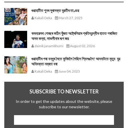
গুৱাহাটীত পুনৰ সুৰাসক্ত যুৱতীৰ তাণ্ডৱ
Kakali Deka
March 27, 2025
কমনৱেলথ গেমছৰ কঠিন যুঁজত অষ্ট্ৰেলিয়াৰ প্ৰতিদ্বন্দ্বীৰ হাতত পৰাজিত
অসম কন্যা, লাভলীনাৰ ৰূপ জয়
dainik janambhumi
August 02, 2026
গুৱাহাটীৰ পৰা বন্ধুৰ সৈতে ফুৰিবলৈ গৈছিল শ্বিলঙলৈ! আদবাটতে মৃত্যু যুৱ
অধিবক্তা নম্ৰতা বৰা
Kakali Deka
June 04, 2025
SUBSCRIBE TO NEWSLETTER
In order to get the updates about the website, please
subscribe to our newsletter.