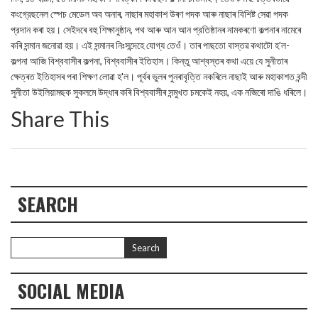
কংগ্রেছনেল স্পেচ মেডেল অব অনাৰ, নাছাৰ মহাকাশ উৰণ পদক আৰু নাছাৰ বিশিষ্ট সেৱা পদক
প্রদান কৰা হয়। সেইদৰে বহু শিক্ষানুষ্ঠান, পথ আৰু আন আন প্রতিষ্ঠানৰ নামকৰণো কল্পনাৰ নামেৰে
কৰি সন্মান জনোৱা হয়। এই সন্মানৰ নিঃসন্দেহে যোগ্য তেওঁ। তাৰ পাছতো বাস্তৱ কথাটো হ'ল-
কল্পনা আজি বিশ্ববাসীৰ কল্পনা, বিশ্ববাসীৰ ইতিহাস। কিন্তু আশ্বস্তৰ কথা এয়ে যে সুনীতাৰ
ক্ষেত্ৰত ইতিহাসৰ পৰা শিক্ষণ লোৱা হ'ল। পূৰ্বৰ ভুলৰ পুনৰাবৃত্তি নকৰিলে নাছাই আৰু মহাকাশত বন্দী
সুনীতা উইলিয়ামছক সুকলমে উদ্ধাৰ কৰি বিশ্ববাসীৰ সন্মুখত চমকেই নহয়, এক নজিৰো দাঙি ধৰিলে।
Share This
SEARCH
SOCIAL MEDIA