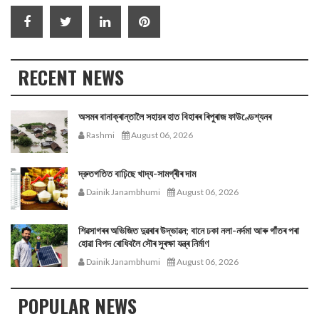
RECENT NEWS
অসমৰ বানাক্ৰান্তালৈ সহায়ৰ হাত বিহাৰৰ ৰিপুৰাজ ফাউণ্ডেশ্যনৰ
Rashmi
August 06, 2026
দ্রুতগতিত বাঢ়িছে খাদ্য-সামগ্ৰীৰ দাম
Dainik Janambhumi
August 06, 2026
শিৱসাগৰৰ অভিজিত দুৱৰাৰ উদ্ভাৱন; বানে ঢকা নলা-নৰ্দমা আৰু গাঁতৰ পৰা
হোৱা বিপদ ৰোধিবলৈ সৌৰ সুৰক্ষা যন্ত্ৰ নিৰ্মাণ
Dainik Janambhumi
August 06, 2026
POPULAR NEWS