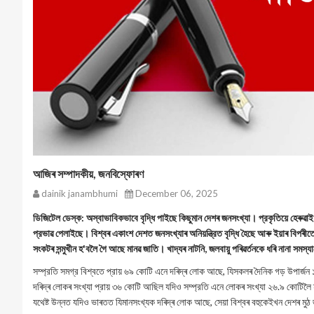
আজিৰ সম্পাদকীয়, জনবিস্ফোৰণ
dainik janambhumi
December 06, 2025
ডিজিটেল ডেস্ক: অস্বাভাবিকভাবে বৃদ্ধি পাইছে কিছুমান দেশৰ জনসংখ্যা। প্রকৃতিয়ে হেৰুৱাই
প্রভাৱ পেলাইছে। বিশ্বৰ একাংশ দেশত জনসংখ্যাৰ অনিয়ন্ত্রিত বৃদ্ধি হৈছে আৰু ইয়াৰ বিপৰ
সংকটৰ সন্মুখীন হ'বলৈ গৈ আছে মানৱ জাতি। খাদ্যৰ নাটনি, জলবায়ু পৰিৱৰ্তনকে ধৰি নানা সমস
সম্প্রতি সমগ্র বিশ্বতে প্রায় ৬৯ কোটি এনে দৰিদ্ৰ লোক আছে, যিসকলৰ দৈনিক গড় উপাৰ্
দৰিদ্ৰ লোকৰ সংখ্যা প্রায় ৩৬ কোটি আছিল যদিও সম্প্রতি এনে লোকৰ সংখ্যা ২৬.৯ কোটিলৈ 
যথেষ্ট উন্নত যদিও ভাৰতত যিমানসংখ্যক দৰিদ্ৰ লোক আছে, সেয়া বিশ্বৰ বহুকেইখন দেশৰ মু