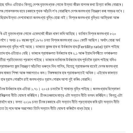
িছে যদিও এতিয়াও কিন্তু দেশৰ বৃহৎসংখ্যক লোকে উন্নত জীৱন যাপনৰ কথা চিন্তা কৰিব নোৱাৰে।
ৰ লোকসকলৰ বাবে চৰকাৰে পৃথক আঁচনি ল'ব নোৱাৰিলে দেশৰ জনসংখ্যা নিয়ন্ত্ৰণ কৰা সম্ভৱ নহ'ব।
 এছিয়াৰ উন্নত দেশবোৰতো জনসংখ্যা বৃদ্ধি হোৱা নাই। বিশ্বৰ জনসংখ্যা বৃদ্ধিত আফ্রিকা আৰু
ৰি এই বৃহৎসংখ্যক লোকে একেদৰেই জীৱন ধাৰণ কৰি আহিছে। বর্তমান বিশ্বৰ জনসংখ্যা ৮২০
হ'লগৈ। অথচ ৫০ বছৰৰ পূৰ্বে ১৯৭০ চনত বিশ্বৰ জনসংখ্যা ৩৬০ কোটি আছিল। অর্থাৎ যোৱা অর্ধ
ংখ্যা বৃদ্ধি পাই আছে। ভাৰতত জন্মৰ হাৰ বা উৰ্বৰতাৰ হাৰ (Fertility rate) হ্রাস পাইছে
ৰতাৰ হাৰ এতিয়াও বেছি। ভাৰতৰ গ্রামাঞ্চলত উৰ্বৰতাৰ হাৰ ২.১ আৰু ইয়াৰ বিপৰীতে নগৰাঞ্চলত
শেহতীয়া প্রতিবেদনত প্রকাশ পাইছে। ভাৰতৰ বৰ্তমানৰ উৰ্বৰতাৰ হাৰ পূৰ্বতকৈ হ্রাস পাইছে যদিও
মাঞ্চলত জন্ম নিয়ন্ত্রণ আঁচনিত গুৰুত্ব দিব লাগিব, যিহেতু গ্রামাঞ্চলৰ বাবেই দেশৰ জনসংখ্যা
ঁলোকৰ মাজত শিক্ষা আৰু সজাগতাও কম। নিৰক্ষৰতাৰ হাৰ গ্রামাঞ্চলতেই অধিক। এইবোৰ কাৰণতে
্ৰীয় হাৰ হ্রাস পোৱালৈ চাই জনসংখ্যাও হ্রাস পোৱাৰ আশা নুই কৰিব নোৱাৰি।
আৰু চীনৰ উৰ্বৰতাৰ হাৰ এতিয়া ১.৭১। ২০২৪ চনতকৈ ই সামান্য বৃদ্ধি পাইছে। জনসংখ্যাৰ বিস্ফোৰণ
 পৰিকল্পনা নীতি ঘোষণা কৰিছিল। চীনৰ চৰকাৰে মাত্র এটা সন্তান নীতি বলবৎ কৰিছিল। কিন্তু এটা
পাবলৈ ধৰে। ফলত ২০১৬ চনত চীনৰ চৰকাৰে এটা সন্তান নীতি প্রত্যাহাৰ কৰি দুটা সন্তান নীতি
্তিত হৈ পৰে আৰু অৱশেষত তিনি সন্তান নীতি ঘোষণা কৰিবলৈ বাধ্য হৈছে।