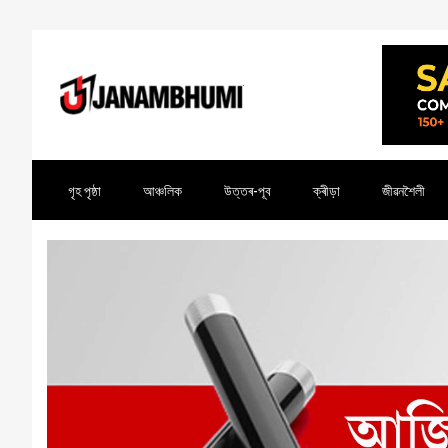
গৃহ পৃষ্ঠা
আঞ্চলিক
উত্তৰ-পূব
ক্ৰীড়া
জীৱনশৈলী