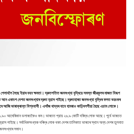
 পেলাবলৈ লৈছে ইয়াৰ বহন ক্ষমতা। দ্রুতগতিত জনসংখ্যা বৃদ্ধিয়ে সমস্ত জীৱকুলৰ মাজত বিৰূপ
ীতে আন একাংশ দেশত জনসংখ্যাৰ দ্রুত হ্রাস পাইছে। দ্রুতহাৰত জনসংখ্যা বৃদ্ধিৰ ফলত ভয়ংকৰ
্যাৰে আজি ভাৰাক্ৰান্ত বিশ্ববাসী। এসাঁজ খাদ্যৰ বাবে হামৰাও কাঢ়িবলগীয়া হৈছে এচাম লোকে।
জন ১.৯০ আমেৰিকান ডলাৰতকৈও কম। ভাৰতত প্রায় ২৬.৯ কোটি দৰিদ্ৰ লোক আছে। পূৰ্বে ভাৰতত
হ্রাস পাইছে। সর্বাধিকসংখ্যক দৰিদ্ৰ লোক থকা দেশৰ তালিকাত ভাৰতৰ স্থান অন্য দেশৰ তুলনাত
ঠ জনসংখ্যাৰ সমান।