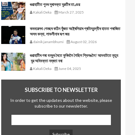
গুৱাহাটীত পুনৰ সুৰাসক্ত যুৱতীৰ তাণ্ডৱ
Kakali Deka
March 27, 2025
কমনৱেলথ গেমছৰ কঠিন যুঁজত অষ্ট্ৰেলিয়াৰ প্ৰতিদ্বন্দ্বীৰ হাতত পৰাজিত
অসম কন্যা, লাভলীনাৰ ৰূপ জয়
dainik janambhumi
August 02, 2026
গুৱাহাটীৰ পৰা বন্ধুৰ সৈতে ফুৰিবলৈ গৈছিল শ্বিলঙলৈ! আদবাটতে মৃত্যু
যুৱ অধিবক্তা নম্ৰতা বৰা
Kakali Deka
June 04, 2025
SUBSCRIBE TO NEWSLETTER
In order to get the updates about the website, please
subscribe to our newsletter.