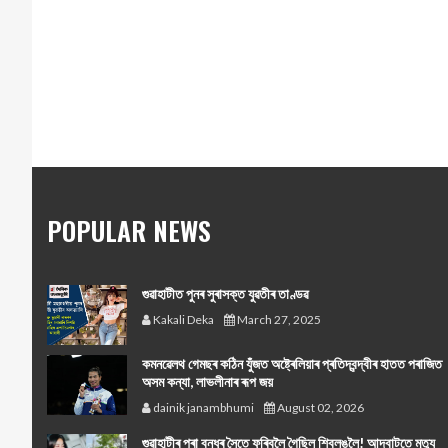
POPULAR NEWS
গুৱাহাটীত পুনৰ সুৰাসক্ত যুৱতীৰ তাণ্ডৱ
Kakali Deka
March 27, 2025
কমনৱেলথ গেমছৰ কঠিন যুঁজত অষ্ট্ৰেলিয়াৰ প্ৰতিদ্বন্দ্বীৰ হাতত পৰাজিত
অসম কন্যা, লাভলীনাৰ ৰূপ জয়
dainik janambhumi
August 02, 2026
গুৱাহাটীৰ পৰা বন্ধুৰ সৈতে ফুৰিবলৈ গৈছিল শ্বিলঙলৈ! আদবাটতে মৃত্যু