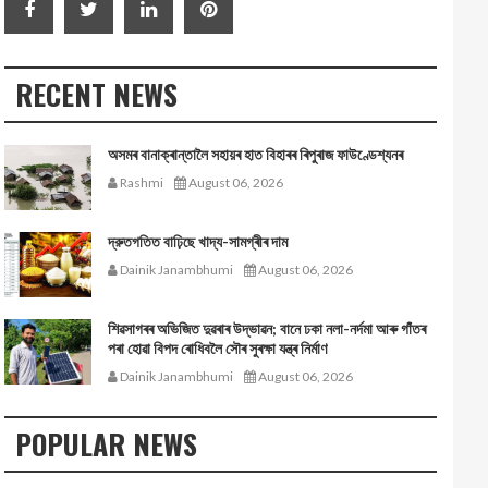
RECENT NEWS
অসমৰ বানাক্ৰান্তালৈ সহায়ৰ হাত বিহাৰৰ ৰিপুৰাজ ফাউণ্ডেশ্যনৰ
Rashmi
August 06, 2026
দ্রুতগতিত বাঢ়িছে খাদ্য-সামগ্ৰীৰ দাম
Dainik Janambhumi
August 06, 2026
শিৱসাগৰৰ অভিজিত দুৱৰাৰ উদ্ভাৱন; বানে ঢকা নলা-নৰ্দমা আৰু গাঁতৰ
পৰা হোৱা বিপদ ৰোধিবলৈ সৌৰ সুৰক্ষা যন্ত্ৰ নিৰ্মাণ
Dainik Janambhumi
August 06, 2026
POPULAR NEWS