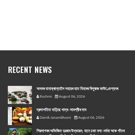
RECENT NEWS
অসমৰ বানাক্ৰান্তালৈ সহায়ৰ হাত বিহাৰৰ ৰিপুৰাজ ফাউণ্ডেশ্যনৰ
Rashmi
August 06, 2026
দ্রুতগতিত বাঢ়িছে খাদ্য-সামগ্ৰীৰ দাম
Dainik Janambhumi
August 06, 2026
শিৱসাগৰৰ অভিজিত দুৱৰাৰ উদ্ভাৱন; বানে ঢকা নলা-নৰ্দমা আৰু গাঁতৰ