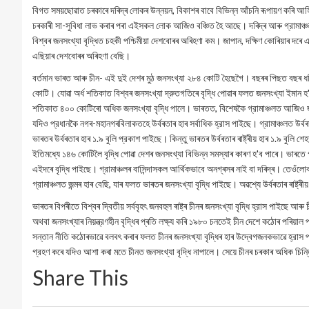
বিগত সময়ছোৱাত চৰকাৰে দৰিদ্ৰ লোকৰ উন্নয়ন, বিকাশৰ বাবে বিভিন্ন আঁচনি ৰূপায়ণ কৰি আহ
চৰকাৰী সা-সুবিধা লাভ কৰাৰ পৰা এইসকল লোক আজিও বঞ্চিত হৈ আছে। দৰিদ্ৰ আৰু গ্রামাঞ্চল
বিশ্বৰ জনসংখ্যা বৃদ্ধিত চহকী পশ্চিমীয়া দেশবোৰৰ অৰিহণা কম। জাপান, দক্ষিণ কোৰিয়াৰ দৰে
এছিয়াৰ দেশবোৰৰ অৰিহণা বেছি।
বর্তমান ভাৰত আৰু চীন- এই দুই দেশৰ মুঠ জনসংখ্যা ২৮৪ কোটি হৈছেগৈ। বছৰৰ পিছত বছৰ ধ
কোটি। যোৱা অর্ধ শতিকাত বিশ্বৰ জনসংখ্যা দ্রুতগতিৰে বৃদ্ধি পোৱাৰ ফলত জনসংখ্যা ইমান 
শতিকাত ৪০০ কোটিৰো অধিক জনসংখ্যা বৃদ্ধি পালে। ভাৰতত, বিশেষকৈ গ্রামাঞ্চলত আজিও জনস
যদিও প্রধানকৈ নগৰ-মহানগৰবিলাকতহে উৰ্বৰতাৰ হাৰ সৰ্বাধিক হ্রাস পাইছে। গ্রামাঞ্চলত উৰ্ব
ভাৰতৰ উৰ্বৰতাৰ হাৰ ১.৯ বুলি প্রকাশ পাইছে। কিন্তু ভাৰতৰ উৰ্বৰতাৰ ৰাষ্ট্ৰীয় হাৰ ১.৯ বুলি 
ইতিমধ্যে ১৪৬ কোটিলৈ বৃদ্ধি পোৱা দেশৰ জনসংখ্যা বিভিন্ন সমস্যাৰ কাৰণ হ'ব পাৰে। ভাৰতে গ্রা
এইদৰে বৃদ্ধি পাইছে। গ্রামাঞ্চলৰ বাসিন্দাসকল আর্থিকভাবে অনগ্ৰসৰ নাই বা দৰিদ্ৰ। তেও
গ্রামাঞ্চলত জন্মৰ হাৰ বেছি, যাৰ ফলত ভাৰতৰ জনসংখ্যা বৃদ্ধি পাইছে। অৱশ্যে উৰ্বৰতাৰ ৰাষ্ট
ভাৰতৰ বিপৰীতে বিশ্বৰ দ্বিতীয় সর্ববৃহৎ জনবহুল ৰাষ্ট্ৰ চীনৰ জনসংখ্যা বৃদ্ধি হ্রাস পাইছে 
অথবা জনসংখ্যাৰ নিয়ন্ত্রণহীন বৃদ্ধিৰ প্ৰতি লক্ষ্য কৰি ১৯৮০ চনতেই চীন দেশে কঠোৰ পৰিয়াল
সন্তান নীতি কঠোৰভাৱে বলবৎ কৰাৰ ফলত চীনৰ জনসংখ্যা বৃদ্ধিৰ হাৰ উদ্বেগজনকভাৱে হ্রাস 
গ্রহণ কৰে যদিও আশা কৰা মতে চীনত জনসংখ্যা বৃদ্ধি নাপালে। সেয়ে চীনৰ চৰকাৰ অধিক চিন
Share This