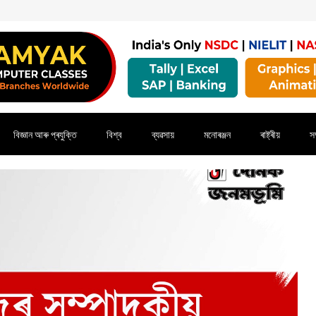
বিজ্ঞান আৰু প্ৰযুক্তি
বিশ্ব
ব্যৱসায়
মনোৰঞ্জন
ৰাষ্ট্ৰীয়
সম