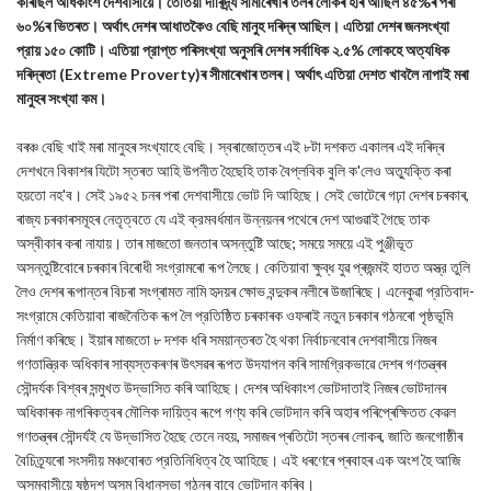
কৰিছিল অধিকাংশ দেশবাসীয়ে। তেতিয়া দাৰিদ্র্য সীমাৰেখাৰ তলৰ লোকৰ হাৰ আছিল ৪৫%ৰ পৰা
৬০%ৰ ভিতৰত। অর্থাৎ দেশৰ আধাতকৈও বেছি মানুহ দৰিদ্ৰ আছিল। এতিয়া দেশৰ জনসংখ্যা
প্রায় ১৫০ কোটি। এতিয়া প্রাপ্ত পৰিসংখ্যা অনুসৰি দেশৰ সৰ্বাধিক ২.৫% লোকহে অত্যধিক
দৰিদ্ৰতা (Extreme Proverty)ৰ সীমাৰেখাৰ তলৰ। অর্থাৎ এতিয়া দেশত খাবলৈ নাপাই মৰা
মানুহৰ সংখ্যা কম।
বৰঞ্চ বেছি খাই মৰা মানুহৰ সংখ্যাহে বেছি। স্বৰাজোত্তৰ এই ৮টা দশকত একালৰ এই দৰিদ্ৰ
দেশখনে বিকাশৰ যিটো স্তৰত আহি উপনীত হৈছেহি তাক বৈপ্লবিক বুলি ক'লেও অত্যুক্তি কৰা
হয়তো নহ'ব। সেই ১৯৫২ চনৰ পৰা দেশবাসীয়ে ভোট দি আহিছে। সেই ভোটেৰে গঢ়া দেশৰ চৰকাৰ,
ৰাজ্য চৰকাৰসমূহৰ নেতৃত্বতে যে এই ক্রমবর্ধমান উন্নয়নৰ পথেৰে দেশ আগুৱাই গৈছে তাক
অস্বীকাৰ কৰা নাযায়। তাৰ মাজতো জনতাৰ অসন্তুষ্টি আছে; সময়ে সময়ে এই পুঞ্জীভূত
অসন্তুষ্টিবোৰে চৰকাৰ বিৰোধী সংগ্রামৰো ৰূপ লৈছে। কেতিয়াবা ক্ষুব্ধ যুৱ প্ৰজন্মই হাতত অস্ত্র তুলি
লৈও দেশৰ ৰূপান্তৰ বিচৰা সংগ্ৰামত নামি হৃদয়ৰ ক্ষোভ বন্দুকৰ নলীৰে উজাৰিছে। এনেকুৱা প্রতিবাদ-
সংগ্রামে কেতিয়াবা ৰাজনৈতিক ৰূপ লৈ প্রতিষ্ঠিত চৰকাৰক ওফৰাই নতুন চৰকাৰ গঠনৰো পৃষ্ঠভূমি
নিৰ্মাণ কৰিছে। ইয়াৰ মাজতো ৮ দশক ধৰি সময়ান্তৰত হৈ থকা নির্বাচনবোৰ দেশবাসীয়ে নিজৰ
গণতান্ত্রিক অধিকাৰ সাব্যস্তকৰণৰ উৎসৱৰ ৰূপত উদযাপন কৰি সামগ্রিকভাৱে দেশৰ গণতন্ত্ৰৰ
সৌন্দৰ্যক বিশ্বৰ সন্মুখত উদ্ভাসিত কৰি আহিছে। দেশৰ অধিকাংশ ভোটদাতাই নিজৰ ভোটদানৰ
অধিকাৰক নাগৰিকত্বৰ মৌলিক দায়িত্ব ৰূপে গণ্য কৰি ভোটদান কৰি অহাৰ পৰিপ্ৰেক্ষিতত কেৱল
গণতন্ত্ৰৰ সৌন্দৰ্যই যে উদ্ভাসিত হৈছে তেনে নহয়, সমাজৰ প্ৰতিটো স্তৰৰ লোকৰ, জাতি জনগোষ্ঠীৰ
বৈচিত্র্যৰো সংসদীয় মঞ্চবোৰত প্রতিনিধিত্ব হৈ আহিছে। এই ধৰণেৰে প্ৰবাহৰ এক অংশ হৈ আজি
অসমবাসীয়ে ষষ্ঠদশ অসম বিধানসভা গঠনৰ বাবে ভোটদান কৰিব।