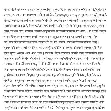
বিগত পাঁচটা বছৰত শাসকীয় পক্ষৰ কাম-কাজ, আচৰণ, উল্লেখযোগ্য ঘটনা-পৰিঘটনা, প্রতিশ্রুতিৰ
ৰূপায়ণ, জনতা চৰকাৰৰ সংযোগৰ পৰিসৰ, মৌলিক বিষয়বস্তুসমূহৰ ক্ষেত্ৰত প্ৰদৰ্শন কৰা ভূমিকা আদি
বিষয়বোৰৰ যেনেকৈ ভোটদানৰ সময়ত বিচাৰ হ'ব, তেনেকৈ চৰকাৰ-বিৰোধী পক্ষসমূহৰ ভূমিকা, শক্তি-
সামর্থ্য, সম্ভাৱনা আদি দিশো ভোটাৰৰ পৰ্যবেক্ষণলৈ আহিব। নির্বাচনী প্ৰচাৰৰ সময়ছোৱাত দৃশ্যমান
হোৱা ছবিখনৰ মতে, বৰ্তমানৰ বিজেপি নেতৃত্বাধীন মিত্রজোঁটৰ চৰকাৰখনে যোৱা ১০টা বছৰৰ শাসনৰ
সময়ত উন্নয়নৰ চমকপ্রদ ৰূপটো জনসাধাৰণৰ সন্মুখত তুলি ধৰাৰ সমান্তৰালকৈ বাংলাদেশীৰ
অনুপ্ৰৱেশৰ বিৰুদ্ধে আপোচহীন শক্তিশালী স্থিতি গ্ৰহণৰ প্ৰতিশ্রুতি জনসাধাৰণক দিছে।
প্ৰধানমন্ত্ৰীৰ পৰা দলটোৰ ৰাষ্ট্ৰীয় নেতা, কেন্দ্রীয় মন্ত্রীলৈকে সকলোৰে নিৰ্বাচনী কাৰণত এই বিষয়
দুটাই মূলতঃ গুৰুত্ব পোৱা দেখা গৈছে। ইয়াৰ বিপৰীতে সম্মিলিত বিৰোধী পক্ষই অসমবাসীক দিছে
'নতুন বৰ অসম' নিৰ্মাণৰ প্ৰতিশ্ৰুতি। এই নতুন বৰ অসম নিৰ্মাণৰ বিস্তাৰিত ব্যাখ্যা বিৰোধী পক্ষৰ
নেতাসকলে নির্বাচনী ঘোষণা-পত্র বা নির্বাচনী ভাষণত দিয়া নাই যদিও ধাৰণা কৰা মতে বিজেপিৰ
মিঞা মুছলমান-বিৰোধী ৰাজনীতিয়ে যি বিদ্বেষৰ পৰিৱেশ এটা ৰচনা কৰিছে আৰু শাসকীয় পক্ষৰ
মুৰব্বীসকলৰ একাংশৰ কিছুমান প্ৰৰোচনামূলক বক্তব্যই সমাজত প্রতিক্ৰিয়াৰ সৃষ্টি কৰিছে তাৰ
বিপৰীতে প্রমূল্যবোধসম্পন্ন, ঐক্যবদ্ধ সমাজ গঢ়াৰ প্রতিশ্রুতি হয়তো বিৰোধী শক্তিয়ে
ৰাজ্যবাসীক দিবলৈ চেষ্টা কৰিছে। ৰাজ্য চৰকাৰে গ্ৰহণ কৰা ঋণ, ৬ জনগোষ্ঠীৰ জনজাতিকৰণ, জুবিন
গাৰ্গক ন্যায় প্রদান, দুর্নীতি- ভ্রষ্টাচাৰ আদি বিষয়ক বিৰোধী পক্ষই নির্বাচনী প্ৰচাৰৰ বিষয় ইছ্যু ৰূপে
লৈ শাসনৰ পৰিৱৰ্তনৰ আহ্বান ৰাজ্যবাসীক দিছে। ভোটাৰসকলে শাসকীয় আৰু বিৰোধী এই দুয়োটা
পক্ষৰ উল্লিখিত দিশসমূহৰ বিচাৰ-বিশ্লেষণ কৰিয়ে নিজৰ মূল্যৱান অধিকাৰ সাব্যস্ত কৰিবলৈ ভোট
কেন্দ্রলৈ যাব। এইবাৰৰ নিৰ্বাচনৰ লক্ষণীয় দিশটো হ'ল কিছুমান মানুহৰ ক্ষোভৰ অন্তঃস্রোত এটাহে