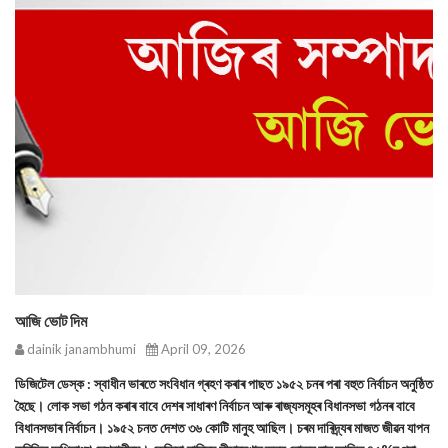
আজি ভোট দিম
dainik janambhumi
April 09, 2026
ডিজিটেল ডেস্ক : স্বাধীন ভাৰতে সংবিধান গ্ৰহণ কৰাৰ পাছত ১৯৫২ চনৰ পৰা বহুত নির্বাচন অনুষ্ঠিত
হৈছে। লোক সভা গঠন কৰাৰ বাবে দেশৰ সাধাৰণ নির্বাচন আৰু ৰাজ্যসমূহৰ বিধানসভা গঠনৰ বাবে
বিধানসভাৰ নিৰ্বাচন। ১৯৫২ চনত দেশত ৩৬ কোটি মানুহ আছিল। চৰম দাৰিদ্ৰ্যৰ মাজত জীৱন যাপন