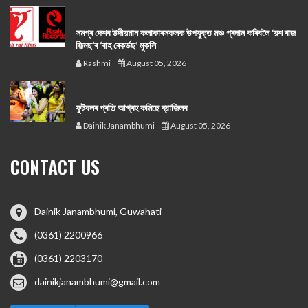
সমগ্ৰ দেশৰ উদীয়মান কলাকাৰসকলক উপযুক্ত মঞ্চ প্ৰদান কৰিবলৈ ‘য়শ ৰাজ
ফিল্মছ’ৰ ‘ৰাহ ৰেকৰ্ডছ’ মুকলি
Rashmi
August 05, 2026
ফুটবলৰ প্ৰতি আগ্ৰহ কমিছে ব্রাজিলৰ
Dainik Janambhumi
August 05, 2026
CONTACT US
Dainik Janambhumi, Guwahati
(0361) 2200966
(0361) 2203170
dainikjanambhumi@gmail.com