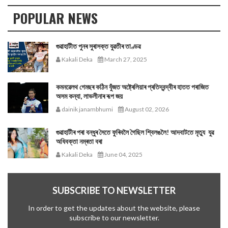
POPULAR NEWS
গুৱাহাটীত পুনৰ সুৰাসক্ত যুৱতীৰ তাণ্ডৱ
Kakali Deka
March 27, 2025
কমনৱেলথ গেমছৰ কঠিন যুঁজত অষ্ট্ৰেলিয়াৰ প্ৰতিদ্বন্দ্বীৰ হাতত পৰাজিত
অসম কন্যা, লাভলীনাৰ ৰূপ জয়
dainik janambhumi
August 02, 2026
গুৱাহাটীৰ পৰা বন্ধুৰ সৈতে ফুৰিবলৈ গৈছিল শ্বিলঙলৈ! আদবাটতে মৃত্যু যুৱ
অধিবক্তা নম্ৰতা বৰা
Kakali Deka
June 04, 2025
SUBSCRIBE TO NEWSLETTER
In order to get the updates about the website, please
subscribe to our newsletter.