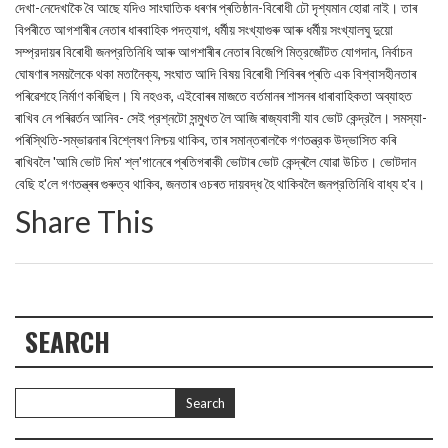
দেখা-নেদেখাকৈ বৈ আছে যদিও সাংঘাতিক ধৰণৰ প্ৰতিষ্ঠান-বিৰোধী ঢৌ দৃশ্যমান হোৱা নাই। তাৰ
বিপৰীতে আগশাৰীৰ নেতাৰ ধাৰবাহিক পদত্যাগ, ধর্মীয় সংখ্যাগুৰু আৰু ধর্মীয় সংখ্যালঘু দুয়ো
সম্প্রদায়ৰ বিৰোধী জনপ্রতিনিধি আৰু আগশাৰীৰ নেতাৰ বিজেপি মিত্রজোঁটত যোগদান, নির্বাচন
ঘোষণাৰ সময়লৈকে থকা মতানৈক্য, সংঘাত আদি বিষয় বিৰোধী শিবিৰৰ প্ৰতি এক বিশ্বাসহীনতাৰ
পৰিৱেশহে নির্মাণ কৰিছিল। যি নহওক, এইবোৰৰ মাজতে বৰ্তমানৰ শাসনৰ ধাৰাবাহিকতা অব্যাহত
ৰাখিব নে পৰিৱৰ্তন আনিব- সেই প্রশ্নটো সন্মুখত লৈ আজি ৰাজ্যবাসী যাব ভোট কেন্দ্রলৈ। সমস্যা-
পৰিস্থিতি-সম্ভাৱনাৰ বিশ্লেষণ নিশ্চয় থাকিব, তাৰ সমান্তৰালকৈ গণতন্ত্রক উদ্ভাসিত কৰি
ৰাখিবলৈ 'আমি ভোট দিম' শ্ল'গানেৰে প্ৰতিগৰাকী ভোটাৰ ভোট কেন্দ্ৰলৈ যোৱা উচিত। ভোটদান
বেছি হ'লে গণতন্ত্ৰৰ গুৰুত্ব থাকিব, জনতাৰ ওচৰত দায়বদ্ধ হৈ থাকিবলৈ জনপ্রতিনিধি বাধ্য হ'ব।
Share This
SEARCH