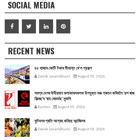
SOCIAL MEDIA
RECENT NEWS
৪৫ হাজাৰ কোটি টকাৰ সীমান্ত ৰে'ল প্রকল্প
Dainik Janambhumi
August 05, 2026
সমগ্ৰ দেশৰ উদীয়মান কলাকাৰসকলক উপযুক্ত মঞ্চ প্ৰদান কৰিবলৈ ‘য়শ ৰাজ
ফিল্মছ’ৰ ‘ৰাহ ৰেকৰ্ডছ’ মুকলি
Rashmi
August 05, 2026
ফুটবলৰ প্ৰতি আগ্ৰহ কমিছে ব্রাজিলৰ
Dainik Janambhumi
August 05, 2026