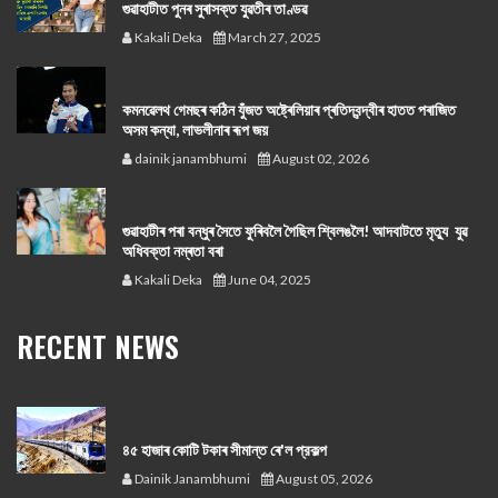
গুৱাহাটীত পুনৰ সুৰাসক্ত যুৱতীৰ তাণ্ডৱ
Kakali Deka
March 27, 2025
কমনৱেলথ গেমছৰ কঠিন যুঁজত অষ্ট্ৰেলিয়াৰ প্ৰতিদ্বন্দ্বীৰ হাতত পৰাজিত
অসম কন্যা, লাভলীনাৰ ৰূপ জয়
dainik janambhumi
August 02, 2026
গুৱাহাটীৰ পৰা বন্ধুৰ সৈতে ফুৰিবলৈ গৈছিল শ্বিলঙলৈ! আদবাটতে মৃত্যু যুৱ
অধিবক্তা নম্ৰতা বৰা
Kakali Deka
June 04, 2025
RECENT NEWS
৪৫ হাজাৰ কোটি টকাৰ সীমান্ত ৰে'ল প্রকল্প
Dainik Janambhumi
August 05, 2026