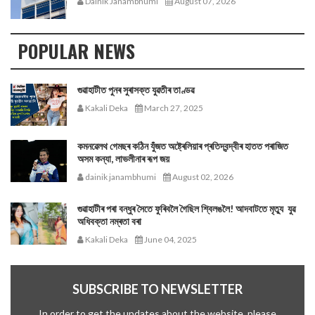
Dainik Janambhumi
August 07, 2026
POPULAR NEWS
গুৱাহাটীত পুনৰ সুৰাসক্ত যুৱতীৰ তাণ্ডৱ
Kakali Deka
March 27, 2025
কমনৱেলথ গেমছৰ কঠিন যুঁজত অষ্ট্ৰেলিয়াৰ প্ৰতিদ্বন্দ্বীৰ হাতত পৰাজিত
অসম কন্যা, লাভলীনাৰ ৰূপ জয়
dainik janambhumi
August 02, 2026
গুৱাহাটীৰ পৰা বন্ধুৰ সৈতে ফুৰিবলৈ গৈছিল শ্বিলঙলৈ! আদবাটতে মৃত্যু যুৱ
অধিবক্তা নম্ৰতা বৰা
Kakali Deka
June 04, 2025
SUBSCRIBE TO NEWSLETTER
In order to get the updates about the website, please