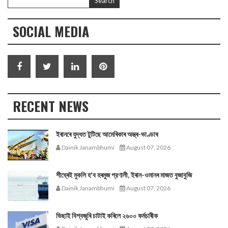
SOCIAL MEDIA
RECENT NEWS
ইৰানৰে যুদ্ধত টুটিছে আমেৰিকাৰ অস্ত্ৰ-ভাণ্ডাৰ
Dainik Janambhumi
August 07, 2026
শীঘ্ৰেই মুকলি হ'ব হৰমুজ প্রণালী, ইৰান-ওমানৰ মাজত বুজাবুজি
Dainik Janambhumi
August 07, 2026
ভিছাই বিশ্বজুৰি চাটাই কৰিলে ২৬০০ কৰ্মচাৰীক