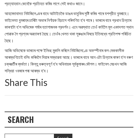
প্রত্যাহবান কেনেকৈ প্রতিহত কৰিব লাগে সেই কথাও জানে।
আহমেদাবাদত নিউজিলেণ্ডৰ বাবে আটাইতকৈ ডাঙৰ ভাবুকিৰ সৃষ্টি কৰিব পাৰে যশপ্রীত বুমৰাহে।
ফাইনেলত বুমৰাহৰ চাৰিটা অভাৰ নির্ণায়ক হিচাপে পৰিগণিত হ'ব পাৰে। ভাৰতৰ বাবে প্রধান চিন্তাৰ
কাৰণটো হ'ল অভিষেক শৰ্মাৰ হতাশাজনক প্রদর্শন। এনে অৱস্থাত তেওঁ কাইলৈ মূল একাদশত স্থান
পোৱাক লৈ প্রশ্নৰ অৱতাৰণা হৈছে। তেওঁৰ খেলত থকা সুৰুঙাৰ বিষয়ে ইতিমধ্যে প্রতিপক্ষ পৰিচিত
হৈছে।
আজি অভিষেকে ভাৰতৰ পক্ষে ইনিংছ মুকলি কৰিলে নিউজিলেণ্ডে অফস্পীনাৰ কল মেককালীক
আৰম্ভণিতেই বলিং কৰিবলৈ দিয়াৰ সম্ভাৱনা আছে। ভাৰতৰ বাবে আন এটা চিন্তাৰ কাৰণ হ'ল বৰুণ
চক্ৰৱৰ্তীৰ ব্যৰ্থতা। কিন্তু গুৰুত্বপূৰ্ণ হ'ব অধিনায়ক সূর্যকুমাৰৰ কৌশল। ফাইনেল মেচখন আজি
সন্ধিয়া ৭বজাৰ পৰা আৰম্ভ হ'ব।
Share This
SEARCH