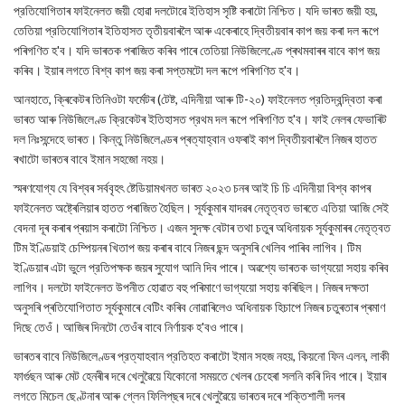
প্রতিযোগিতাৰ ফাইনেলত জয়ী হোৱা দলটোৱে ইতিহাস সৃষ্টি কৰাটো নিশ্চিত। যদি ভাৰত জয়ী হয়,
তেতিয়া প্রতিযোগিতাৰ ইতিহাসত তৃতীয়বাৰলৈ আৰু একেৰাহে দ্বিতীয়বাৰ কাপ জয় কৰা দল ৰূপে
পৰিগণিত হ'ব। যদি ভাৰতক পৰাজিত কৰিব পাৰে তেতিয়া নিউজিলেণ্ডে প্ৰথমবাৰৰ বাবে কাপ জয়
কৰিব। ইয়াৰ লগতে বিশ্ব কাপ জয় কৰা সপ্তমটো দল ৰূপে পৰিগণিত হ'ব।
আনহাতে, ক্ৰিকেটৰ তিনিওটা ফর্মেটৰ (টেষ্ট, এদিনীয়া আৰু টি-২০) ফাইনেলত প্রতিদ্বন্দ্বিতা কৰা
ভাৰত আৰু নিউজিলেণ্ড ক্রিকেটৰ ইতিহাসত প্রথম দল ৰূপে পৰিগণিত হ'ব। ফাই নেলৰ ফেভাৰিট
দল নিঃসন্দেহে ভাৰত। কিন্তু নিউজিলেণ্ডৰ প্ৰত্যাহ্বান ওফৰাই কাপ দ্বিতীয়বাৰলৈ নিজৰ হাতত
ৰখাটো ভাৰতৰ বাবে ইমান সহজো নহয়।
স্মৰণযোগ্য যে বিশ্বৰ সৰ্ববৃহৎ ষ্টেডিয়ামখনত ভাৰত ২০২৩ চনৰ আই চি চি এদিনীয়া বিশ্ব কাপৰ
ফাইনেলত অষ্ট্ৰেলিয়াৰ হাতত পৰাজিত হৈছিল। সূর্যকুমাৰ যাদৱৰ নেতৃত্বত ভাৰতে এতিয়া আজি সেই
বেদনা দূৰ কৰাৰ প্ৰয়াস কৰাটো নিশ্চিত। এজন সুদক্ষ বেটাৰ তথা চতুৰ অধিনায়ক সূর্যকুমাৰৰ নেতৃত্বত
টিম ইণ্ডিয়াই চেম্পিয়নৰ খিতাপ জয় কৰাৰ বাবে নিজৰ ছন্দ অনুসৰি খেলিব পাৰিব লাগিব। টিম
ইণ্ডিয়াৰ এটা ভুলে প্রতিপক্ষক জয়ৰ সুযোগ আনি দিব পাৰে। অৱশ্যে ভাৰতক ভাগ্যয়ো সহায় কৰিব
লাগিব। দলটো ফাইনেলত উপনীত হোৱাত বহু পৰিমাণে ভাগ্যয়ো সহায় কৰিছিল। নিজৰ দক্ষতা
অনুসৰি প্ৰতিযোগিতাত সূর্যকুমাৰে বেটিং কৰিব নোৱাৰিলেও অধিনায়ক হিচাপে নিজৰ চতুৰতাৰ প্ৰমাণ
দিছে তেওঁ। আজিৰ দিনটো তেওঁৰ বাবে নিৰ্ণায়ক হ'বও পাৰে।
ভাৰতৰ বাবে নিউজিলেণ্ডৰ প্রত্যাহবান প্রতিহত কৰাটো ইমান সহজ নহয়, কিয়নো ফিন এলন, লাকী
ফার্গুছন আৰু মেট হেনৰীৰ দৰে খেলুৱৈয়ে যিকোনো সময়তে খেলৰ চেহেৰা সলনি কৰি দিব পাৰে। ইয়াৰ
লগতে মিচেল ছেণ্টনাৰ আৰু গ্লেন ফিলিপ্‌ছৰ দৰে খেলুৱৈয়ে ভাৰতৰ দৰে শক্তিশালী দলৰ