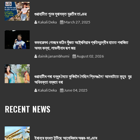
গুৱাহাটীত পুনৰ সুৰাসক্ত যুৱতীৰ তাণ্ডৱ
Kakali Deka
March 27, 2025
কমনৱেলথ গেমছৰ কঠিন যুঁজত অষ্ট্ৰেলিয়াৰ প্ৰতিদ্বন্দ্বীৰ হাতত পৰাজিত
অসম কন্যা, লাভলীনাৰ ৰূপ জয়
dainik janambhumi
August 02, 2026
গুৱাহাটীৰ পৰা বন্ধুৰ সৈতে ফুৰিবলৈ গৈছিল শ্বিলঙলৈ! আদবাটতে মৃত্যু যুৱ
অধিবক্তা নম্ৰতা বৰা
Kakali Deka
June 04, 2025
RECENT NEWS
ইৰানৰে যুদ্ধত টুটিছে আমেৰিকাৰ অস্ত্ৰ-ভাণ্ডাৰ