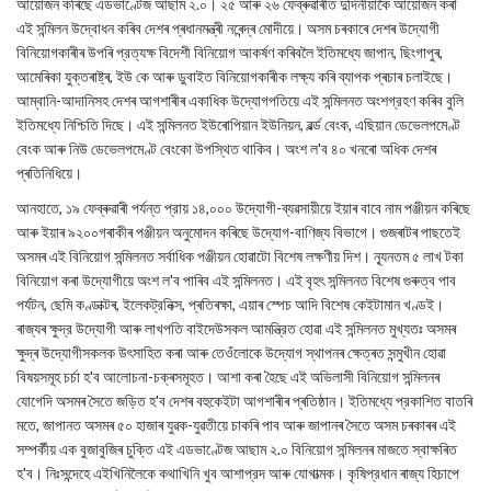
আয়োজন কৰিছে এডভাণ্টেজ আছাম ২.০। ২৫ আৰু ২৬ ফেব্ৰুৱাৰীত দুদিনীয়াকৈ আয়োজন কৰা
এই সন্মিলন উদ্বোধন কৰিব দেশৰ প্ৰধানমন্ত্ৰী নৰেন্দ্ৰ মোদীয়ে। অসম চৰকাৰে দেশৰ উদ্যোগী
বিনিয়োগকাৰীৰ উপৰি প্রত্যক্ষ বিদেশী বিনিয়োগ আকৰ্ষণ কৰিবলৈ ইতিমধ্যে জাপান, ছিংগাপুৰ,
আমেৰিকা যুক্তৰাষ্ট্ৰ, ইউ কে আৰু ডুবাইত বিনিয়োগকাৰীক লক্ষ্য কৰি ব্যাপক প্ৰচাৰ চলাইছে।
আম্বানি-আদানিসহ দেশৰ আগশাৰীৰ একাধিক উদ্যোগপতিয়ে এই সন্মিলনত অংশগ্রহণ কৰিব বুলি
ইতিমধ্যে নিশ্চিতি দিছে। এই সন্মিলনত ইউৰোপিয়ান ইউনিয়ন, ৱৰ্ল্ড বেংক, এছিয়ান ডেভেলপমেণ্ট
বেংক আৰু নিউ ডেভেলপমেণ্ট বেংকো উপস্থিত থাকিব। অংশ ল'ব ৪০ খনৰো অধিক দেশৰ
প্ৰতিনিধিয়ে।
আনহাতে, ১৯ ফেব্ৰুৱাৰী পৰ্যন্ত প্রায় ১৪,০০০ উদ্যোগী-ব্যৱসায়ীয়ে ইয়াৰ বাবে নাম পঞ্জীয়ন কৰিছে
আৰু ইয়াৰ ৯২০০গৰাকীৰ পঞ্জীয়ন অনুমোদন কৰিছে উদ্যোগ-বাণিজ্য বিভাগে। গুজৰাটৰ পাছতেই
অসমৰ এই বিনিয়োগ সন্মিলনত সর্বাধিক পঞ্জীয়ন হোৱাটো বিশেষ লক্ষণীয় দিশ। ন্যূনতম ৫ লাখ টকা
বিনিয়োগ কৰা উদ্যোগীয়ে অংশ ল'ব পাৰিব এই সন্মিলনত। এই বৃহৎ সন্মিলনত বিশেষ গুৰুত্ব পাব
পর্যটন, ছেমি কণ্ডাক্টৰ, ইলেকট্রনিক্স, প্ৰতিৰক্ষা, এয়াৰ স্পেচ আদি বিশেষ কেইটামান খণ্ডই।
ৰাজ্যৰ ক্ষুদ্র উদ্যোগী আৰু লাখপতি বাইদেউসকল আমন্ত্রিত হোৱা এই সন্মিলনত মুখ্যতঃ অসমৰ
ক্ষুদ্ৰ উদ্যোগীসকলক উৎসাহিত কৰা আৰু তেওঁলোকে উদ্যোগ স্থাপনৰ ক্ষেত্ৰত সন্মুখীন হোৱা
বিষয়সমূহ চর্চা হ'ব আলোচনা-চক্ৰসমূহত। আশা কৰা হৈছে এই অভিলাসী বিনিয়োগ সন্মিলনৰ
যোগেদি অসমৰ সৈতে জড়িত হ'ব দেশৰ বহুকেইটা আগশাৰীৰ প্ৰতিষ্ঠান। ইতিমধ্যে প্রকাশিত বাতৰি
মতে, জাপানত অসমৰ ৫০ হাজাৰ যুৱক-যুৱতীয়ে চাকৰি পাব আৰু জাপানৰ সৈতে অসম চৰকাৰৰ এই
সম্পৰ্কীয় এক বুজাবুজিৰ চুক্তি এই এডভাণ্টেজ আছাম ২.০ বিনিয়োগ সন্মিলনৰ মাজতে স্বাক্ষৰিত
হ'ব। নিঃসন্দেহে এইখিনিলৈকে কথাখিনি খুব আশাপ্রদ আৰু যোগাত্মক। কৃষিপ্রধান ৰাজ্য হিচাপে