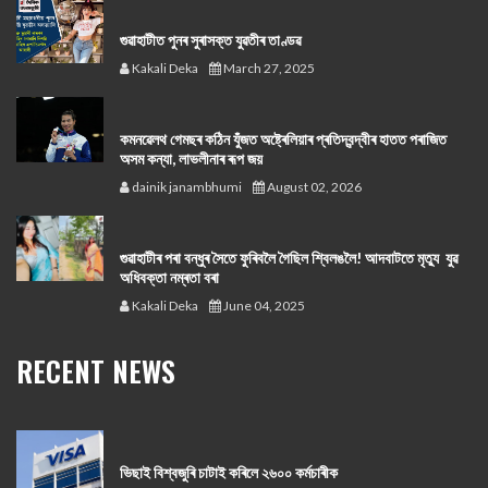
গুৱাহাটীত পুনৰ সুৰাসক্ত যুৱতীৰ তাণ্ডৱ
Kakali Deka
March 27, 2025
কমনৱেলথ গেমছৰ কঠিন যুঁজত অষ্ট্ৰেলিয়াৰ প্ৰতিদ্বন্দ্বীৰ হাতত পৰাজিত
অসম কন্যা, লাভলীনাৰ ৰূপ জয়
dainik janambhumi
August 02, 2026
গুৱাহাটীৰ পৰা বন্ধুৰ সৈতে ফুৰিবলৈ গৈছিল শ্বিলঙলৈ! আদবাটতে মৃত্যু যুৱ
অধিবক্তা নম্ৰতা বৰা
Kakali Deka
June 04, 2025
RECENT NEWS
ভিছাই বিশ্বজুৰি চাটাই কৰিলে ২৬০০ কৰ্মচাৰীক