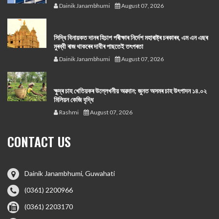
Dainik Janambhumi
August 07, 2026
সিদ্ধি বিনায়কত দানৰ হিচাপ পৰীক্ষাৰ নিৰ্দেশ মহাৰাষ্ট্ৰ চৰকাৰৰ, এম এন এছৰ
মুৰব্বী ৰাজ থাকৰেৰ দাবীৰ পাছতেই তৎপৰতা
Dainik Janambhumi
August 07, 2026
ক্ষুদ্ৰ চাহ খেতিয়কৰ উল্লেখনীয় অৱদান; জুনত অসমৰ চাহ উৎপাদন ১৪.০২
মিলিয়ন কেজি বৃদ্ধি
Rashmi
August 07, 2026
CONTACT US
Dainik Janambhumi, Guwahati
(0361) 2200966
(0361) 2203170