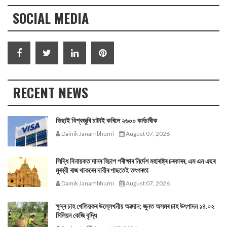
SOCIAL MEDIA
RECENT NEWS
ভিছাই বিশ্বজুৰি চাটাই কৰিলে ২৬০০ কৰ্মচাৰীক
Dainik Janambhumi
August 07, 2026
সিদ্ধি বিনায়কত দানৰ হিচাপ পৰীক্ষাৰ নিৰ্দেশ মহাৰাষ্ট্ৰ চৰকাৰৰ, এম এন এছৰ
মুৰব্বী ৰাজ থাকৰেৰ দাবীৰ পাছতেই তৎপৰতা
Dainik Janambhumi
August 07, 2026
ক্ষুদ্ৰ চাহ খেতিয়কৰ উল্লেখনীয় অৱদান; জুনত অসমৰ চাহ উৎপাদন ১৪.০২
মিলিয়ন কেজি বৃদ্ধি