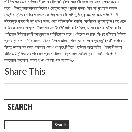
পৰিচিত ৰাজ্য এখনে ঔদ্যোগীকৰণৰ বাটত বাট বুলিব খোজাটো সহজ কথা নহয়। প্রত্যাহ্বান
বহুত। কিন্তু ইয়াৰ মাজতো উদ্যোগ ক্ষেত্ৰত নতুন প্ৰজন্মৰ ক্ৰমবর্ধমান আগ্ৰহ আৰু ৰাজ্যৰ
শেহতীয়া সুস্থিৰ পৰিৱেশে সকলোকে কিছু আশাবাদী কৰি তুলিছে। অৱশ্যে অসমক লৈ বিদেশী
ৰাষ্ট্ৰসমূহৰ মাজত যি ভুল ধাৰণা আছে, সেয়া আঁতৰ কৰিব পৰাটো এক বিশেষ প্রত্যাহ্বান। বহু দেশে
এতিয়াও অসমৰ ক্ষেত্ৰত 'ট্রেভেল এডভাইজ'ৰী' জাৰি কৰি ৰাখিছে, এনেধৰণৰ বাধা আঁতৰ কৰিব
পাৰিলেহে বিনিয়োগকাৰী আশ্বস্ত হ'ব বিনিয়োগৰ বাবে। এইবোৰ কথাকে ধৰি এই সন্মিলনৰ বিভিন্ন
প্রত্যাহ্বান তথা 'ডিছ এডভাণ্টেজো' নিশ্চয় আছে। শংকা আছে 'বহু ৰম্ভে লঘু ক্রিয়া' হোৱাৰো।
কিন্তু অসমৰ দৰে ৰাজ্যখনৰ বাবে এনে এখন বৃহৎ বিনিয়োগ সন্মিলন প্রয়োজনীয়- ঔদ্যোগীকৰণৰ
বাটত এই সন্মিলন হ'ব পাৰে এক প্রধান চালিকা শক্তি, এক সঞ্জীৱনী সুধা। সেই দিশৰ পৰাই
সকলোৰে প্ৰত্যাশা- সফল হওক এডভাণ্টেজ আছাম ২.০।
Share This
SEARCH