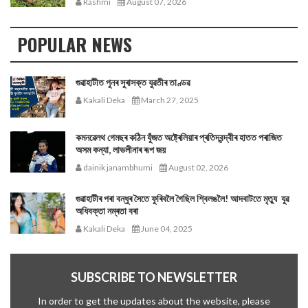
Rashmi
August 07, 2026
POPULAR NEWS
গুৱাহাটীত পুনৰ সুৰাসক্ত যুৱতীৰ তাণ্ডৱ
Kakali Deka
March 27, 2025
কমনৱেলথ গেমছৰ কঠিন যুঁজত অষ্ট্ৰেলিয়াৰ প্ৰতিদ্বন্দ্বীৰ হাতত পৰাজিত
অসম কন্যা, লাভলীনাৰ ৰূপ জয়
dainik janambhumi
August 02, 2026
গুৱাহাটীৰ পৰা বন্ধুৰ সৈতে ফুৰিবলৈ গৈছিল শ্বিলঙলৈ! আদবাটতে মৃত্যু যুৱ
অধিবক্তা নম্ৰতা বৰা
Kakali Deka
June 04, 2025
SUBSCRIBE TO NEWSLETTER
In order to get the updates about the website, please