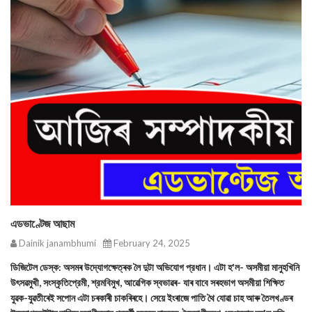
এডভাণ্টেজ আছাম
Dainik janambhumi
February 24, 2025
ডিজিটেল ডেস্ক: অসমৰ উদ্যোগক্ষেত্ৰক লৈ দুটা অভিযোগ প্রধান। এটা হ'ল- অসমীয়া মানুহখিনি
উৎসৱমুখী, সংস্কৃতিপ্রেমী, শ্রমবিমুখ, আৱেগিক স্বভাৱৰ- যাৰ বাবে সৰহভাগ অসমীয়া শিক্ষিত
যুৱক-যুৱতীৰেই সপোন এটা চৰকাৰী চাকৰিৰহে। সেয়ে ইংৰাজে পাতি থৈ যোৱা চাহ আৰু তৈলখণ্ডৰ