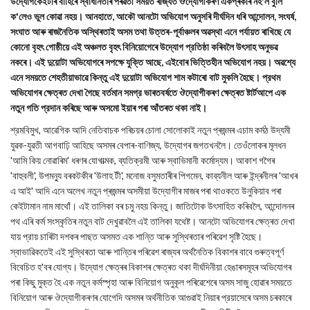
উদ্যোগকেইটাৰ বাহিৰে স্বাধীনতাৰ পৰৱৰ্তী সময়ত ৰাজ্যত ঔদ্যোগীকৰণ একপ্ৰকাৰ নহ'ল বুলি
ক'লেও ভুল কোৱা নহয়। আনহাতে, আকৌ আনটো অভিযোগ অনুসৰি দীৰ্ঘদিন ধৰি আন্দোলন, সংঘর্ষ,
সংঘাত আৰু ৰাজনৈতিক অস্থিৰতাই অসম তথা উত্তৰ-পূৰ্বাঞ্চলৰ অৱস্থা এনে পৰ্যায়ত ৰাখিছে যে
কোনো বৃহৎ গোষ্ঠীয়ে এই অঞ্চলত বৃহৎ বিনিয়োগেৰে উদ্যোগ প্রতিষ্ঠা কৰিবলৈ উৎসাহ অনুভৱ
নকৰে। এই দুয়োটা অভিযোগৰে সপক্ষে যুক্তি আছে, এইবোৰ ভিত্তিহীন অভিযোগ নহয়। অৱশ্যে
এনে সময়তে শেহতীয়াভাৱে কিন্তু এই দুয়োটা অভিযোগ শাম কটাৰো বাট মুকলি হৈছে। প্রথম
অভিযোগৰ ক্ষেত্ৰত দেখা গৈছে বর্তমান সমগ্র ভাৰতবৰ্ষতে ঔদ্যোগীকৰণ ক্ষেত্ৰত ষ্টার্টআপে এক
নতুন গতি প্রদান কৰিছে আৰু অসমো ইয়াৰ পৰা আঁতৰত থকা নাই।
শ্রমবিমুখ, আৱেগিক আদি নেতিবাচক পৰিচয়ৰ চোলা সোলোকাই নতুন প্ৰজন্মৰ এচাম কৰ্মঠ উদ্যমী
যুৱক-যুৱতী আগবাঢ়ি আহিছে অসমৰ বেপাৰ-বাণিজ্য, উদ্যোগৰ জগতখনলৈ। তেওঁলোকৰ মূলধন
'আমি কিয় নোৱাৰিম' ধৰণৰ যোগাত্মক, ব্যতিক্রমী আৰু স্বাভিমানী কর্মোদ্যম। আকাশ গগৈৰ
'বাহুবলী', উপমন্যু বৰকটকীৰ 'উলাহ টী', মনোজ বসুমতাৰীৰ পিগমেন, কাব্যনীল আৰু ইন্দ্ৰনীলৰ 'আখৰ
এ আই' আদি এনে অলেখ নতুন প্ৰজন্মৰ অসমীয়া উদ্যোগীৰ মাজৰ পৰা থাওকতে উনুকিয়াব পৰা
কেইটামান নাম মাথোঁ। এই তালিকা বৰ চমু নহয় কিন্তু। জাতিটোক উৎসাহিত কৰিবলৈ, আন্দোলনৰ
পথ এৰি কৰ্ম সংস্কৃতিৰ নতুন বাট দেখুৱাবলৈ এই তালিকা যথেষ্ট। আনটো অভিযোগৰ ক্ষেত্ৰত দেখা
যায় প্রায় চাৰিটা দশকৰ পাছত অসমত এক শান্তি আৰু সুস্থিৰতাৰ পৰিৱেশ সৃষ্টি হৈছে।
স্বাভাৱিকতেই এই সুস্থিৰতা আৰু শান্তিৰ পৰিৱেশ ৰাজ্যৰ অৰ্থনৈতিক বিকাশৰ বাবে গুৰুত্বপূৰ্ণ
বিবেচিত হ'বৰ যোগ্য। উদ্যোগ ক্ষেত্ৰৰ বিকাশৰ ক্ষেত্ৰত থকা দীর্ঘদিনীয়া হেঙাৰসমূহৰ অভিযোগৰ
পৰা কিছু মুক্ত হৈ এক নতুন কর্মস্পৃহা আৰু বিনিয়োগ অনুকূল পৰিৱেশেৰে অসম সাজু হোৱাৰ সময়তে
বিনিয়োগ আৰু ঔদ্যোগীকৰণৰ যোগেদি অসমৰ অৰ্থনীতিক আগুৱাই নিয়াৰ প্রয়াসেৰে অসম চৰকাৰে