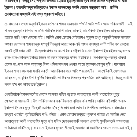
বিচাৰিছিল। কিন্তু সেই লক্ষ্যত উপনীত হোৱাত চূড়ান্তভাৱে ব্যর্থ হৈছে মার্কিন ৰাষ্ট্ৰপতি ড'নাল্ড
ট্রাম্প। তদুপৰি অদূৰ ভৱিষ্যতেও ইৰানৰ শাসনতন্ত্র সলনি হোৱাৰ সম্ভাৱনা নাই। মার্কিন
চোৰাংচোৱা সংস্থাই এই তথ্য প্রকাশ কৰিছে।
চোৰাংচোৱাৰ তথ্য অনুসৰি ইৰানৰ বৰ্তমানৰ শাসন ব্যৱস্থাৰ গাঁথনি অতি গভীৰ আৰু শক্তিশালী। এই
শাসন ব্যৱস্থাৰ শিপাডাল অতি গভীৰলৈ বিয়পি আছে আৰু ই আমেৰিকা-ইজৰাইলৰ আক্ৰমণত
হঠাতে ভাগি পৰাৰ কোনো নাই। মার্কিন চোৰাংচোৱাৰ কেইবাটাও সূত্ৰৰ তথ্য অনুসৰি ইৰানৰ জনতাৰ
ওপৰত দেশখনৰ শাসনতন্ত্ৰৰ সম্পূৰ্ণ নিয়ন্ত্রণ আছে আৰু এই শাসন ব্যৱস্থা ভাগি পৰিব পৰা কোনো
সংকট সৃষ্টি হোৱা নাই। উল্লেখযোগ্য যে আমেৰিকাৰ ৰাষ্ট্ৰপতি ডনাল্ড ট্রাম্পে ইজৰাইলৰ সহযোগত
ছলে-বলে-কৌশলে ইৰানত নিজৰ অধিকাৰ সাব্যস্ত কৰিব বিচাৰিছে। দেশখনৰ ভূ-গর্ভস্থ খাৰুৱা
তেলৰ ভাণ্ডাৰ আৰু অন্যান্য বিৰল খনিজ সম্পদৰ ওপৰত আছে ট্রাম্পৰ লোলুপ দৃষ্টি। যাৰ বাবে
ইৰানৰ শাসন ব্যবস্থা সলনি কৰাটো আমেৰিকাৰ বাবে অতি প্রয়োজনীয়। আমেৰিকাই ক্ষেপণাস্ত্র
আক্রমণ, ভাবুকিৰ উপৰি কুৰ্দিছ বিদ্রোহীকো ইৰানৰ বিৰুদ্ধে প্ৰৰোচিত কৰি আহিছে। কিন্তু তথাপি
সফল হ'ব পৰা নাইডনাল্ড ট্রাম্প।
শেহতীয়াকৈ ইৰানৰ সৰ্বোচ্চ নেতাৰ আসনত বহিল প্রয়াত আয়াতুল্লা আলী খামেনেইৰ পুত্র
মোজতাবা খামেনেই। ইও মার্কিন মহলৰ এক বিফলতা বুলিয়ে ক'ব পাৰি। মার্কিন ৰাষ্ট্ৰপতি ডনাল্ড
ট্রাম্পে ইৰানৰে যুদ্ধ শীঘ্ৰেই সমাপ্ত হ'ব বুলি কৰি অহা ঘোষণাৰ বিপৰীতে দেশখনৰ চোৰাংচোৱাৰ
তথ্যই ওলোটা প্রতিচ্ছবিহে দাঙি ধৰিছে। চোৰাংচোৱাৰ তথ্যত প্রকাশ পাইছে যে সর্বোচ্চ নেতা
আয়াতুল্লা আলী খামেনেইৰ মৃত্যু হ'ল যদিও দেশখনৰ বাকী সকলো নেতাই মুকলিভাৱেই শাসনতন্ত্র
পৰিচালনা কৰি গৈছে। যাৰ বাবে ইৰানৰে যুদ্ধত শীঘ্রেই জয়লাভ বা সমাপ্তিৰ কোনো সম্ভাৱনা নাই।