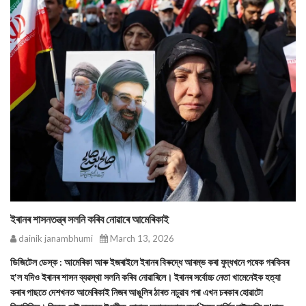
ইৰানৰ শাসনতন্ত্ৰ সলনি কৰিব নোৱাৰে আমেৰিকাই
dainik janambhumi
March 13, 2026
ডিজিটেল ডেস্ক : আমেৰিকা আৰু ইজৰাইলে ইৰানৰ বিৰুদ্ধে আৰম্ভ কৰা যুদ্ধখনে পষেক গৰকিবৰ
হ'ল যদিও ইৰানৰ শাসন ব্যৱস্থা সলনি কৰিব নোৱাৰিলে। ইৰানৰ সৰ্বোচ্চ নেতা খামেনেইক হত্যা
কৰাৰ পাছতে দেশখনত আমেৰিকাই নিজৰ আঙুলিৰ ঠাৰত নচুৱাব পৰা এখন চৰকাৰ হোৱাটো