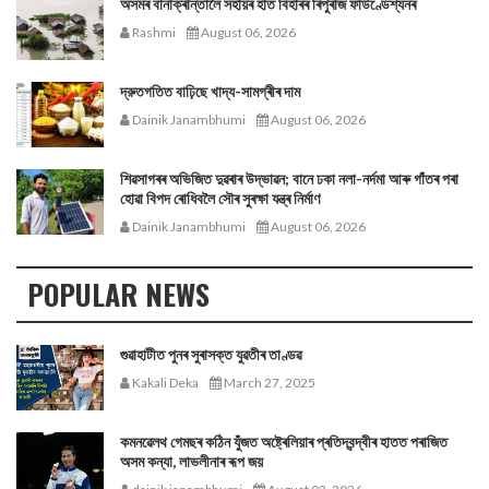
অসমৰ বানাক্ৰান্তালৈ সহায়ৰ হাত বিহাৰৰ ৰিপুৰাজ ফাউণ্ডেশ্যনৰ
Rashmi
August 06, 2026
দ্রুতগতিত বাঢ়িছে খাদ্য-সামগ্ৰীৰ দাম
Dainik Janambhumi
August 06, 2026
শিৱসাগৰৰ অভিজিত দুৱৰাৰ উদ্ভাৱন; বানে ঢকা নলা-নৰ্দমা আৰু গাঁতৰ পৰা
হোৱা বিপদ ৰোধিবলৈ সৌৰ সুৰক্ষা যন্ত্ৰ নিৰ্মাণ
Dainik Janambhumi
August 06, 2026
POPULAR NEWS
গুৱাহাটীত পুনৰ সুৰাসক্ত যুৱতীৰ তাণ্ডৱ
Kakali Deka
March 27, 2025
কমনৱেলথ গেমছৰ কঠিন যুঁজত অষ্ট্ৰেলিয়াৰ প্ৰতিদ্বন্দ্বীৰ হাতত পৰাজিত
অসম কন্যা, লাভলীনাৰ ৰূপ জয়