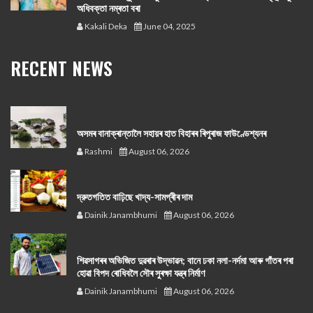
অধিবক্তা নম্ৰতা বৰা
Kakali Deka
June 04, 2025
RECENT NEWS
অসমৰ বানাক্ৰান্তালৈ সহায়ৰ হাত বিহাৰৰ ৰিপুৰাজ ফাউণ্ডেশ্যনৰ
Rashmi
August 06, 2026
দ্রুতগতিত বাঢ়িছে খাদ্য-সামগ্ৰীৰ দাম
Dainik Janambhumi
August 06, 2026
শিৱসাগৰৰ অভিজিত দুৱৰাৰ উদ্ভাৱন; বানে ঢকা নলা-নৰ্দমা আৰু গাঁতৰ পৰা
হোৱা বিপদ ৰোধিবলৈ সৌৰ সুৰক্ষা যন্ত্ৰ নিৰ্মাণ
Dainik Janambhumi
August 06, 2026