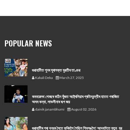
POPULAR NEWS
গুৱাহাটীত পুনৰ সুৰাসক্ত যুৱতীৰ তাণ্ডৱ
Kakali Deka
March 27, 2025
কমনৱেলথ গেমছৰ কঠিন যুঁজত অষ্ট্ৰেলিয়াৰ প্ৰতিদ্বন্দ্বীৰ হাতত পৰাজিত
অসম কন্যা, লাভলীনাৰ ৰূপ জয়
dainik janambhumi
August 02, 2026
গুৱাহাটীৰ পৰা বন্ধুৰ সৈতে ফুৰিবলৈ গৈছিল শ্বিলঙলৈ! আদবাটতে মৃত্যু যুৱ