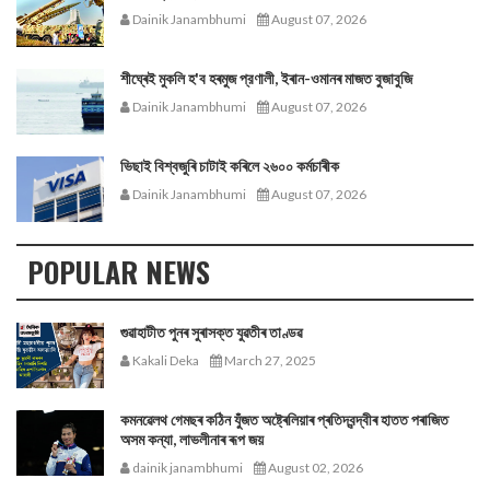
Dainik Janambhumi
August 07, 2026
শীঘ্ৰেই মুকলি হ'ব হৰমুজ প্রণালী, ইৰান-ওমানৰ মাজত বুজাবুজি
Dainik Janambhumi
August 07, 2026
ভিছাই বিশ্বজুৰি চাটাই কৰিলে ২৬০০ কৰ্মচাৰীক
Dainik Janambhumi
August 07, 2026
POPULAR NEWS
গুৱাহাটীত পুনৰ সুৰাসক্ত যুৱতীৰ তাণ্ডৱ
Kakali Deka
March 27, 2025
কমনৱেলথ গেমছৰ কঠিন যুঁজত অষ্ট্ৰেলিয়াৰ প্ৰতিদ্বন্দ্বীৰ হাতত পৰাজিত
অসম কন্যা, লাভলীনাৰ ৰূপ জয়
dainik janambhumi
August 02, 2026