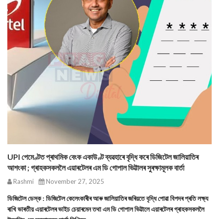
UPI পেমেণ্টত প্ৰাথমিক বেংক একাউণ্ট ব্যৱহাৰে বৃদ্ধি কৰে ডিজিটেল জালিয়াতিৰ
আশংকা ; গ্ৰাহকসকললৈ এয়াৰটেলৰ এম ডি গোপাল ভিট্টালৰ সুৰক্ষামূলক বাৰ্তা
Rashmi
November 27, 2025
ডিজিটেল ডেস্ক : ডিজিটেল কেলেংকাৰীৰ আৰু জালিয়াতিৰ জৰিয়তে বৃদ্ধি পোৱা বিপদৰ প্ৰতি লক্ষ্য
ৰাখি ভাৰতীয় এয়াৰটেলৰ ভাইচ চেয়াৰমেন তথা এম ডি গোপাল ভিট্টালে এয়াৰটেলৰ গ্ৰাহকসকললৈ