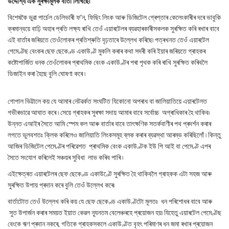
উদ্দেশ্যি এক সুৰক্ষামূলক বাৰ্তা লিখিছে৷
বিশেষকৈ ভুৱা পাৰ্চেল ডেলিভাৰী ফ'ন, ফিছিং লিংক আৰু ডিজিটেল গ্ৰেপ্তাৰ কেলেংকাৰীৰ দৰে ভাবুকি
ক্ৰমান্বয়ে বাঢ়ি অহাৰ প্ৰতি লক্ষ্য ৰাখি তেওঁ এয়াৰটেলৰ ব্যৱহাৰকাৰীসকলক সুৰক্ষিত কৰি ৰখাৰ বাবে
এই বাৰ্তাৰ জৰিয়তে তেওঁলোকৰ প্ৰতিশ্ৰুতি দৃঢ়তাৰে উল্লেখ কৰিছে৷ পত্ৰখনত তেওঁ এয়াৰটেল
পেমেণ্টছ বেংকৰ ছেফ ছেকেণ্ড একাউণ্ট মুকলি কৰাৰ কথা সদৰী কৰি ইয়াৰ জৰিয়তে গ্ৰাহকৰ
কষ্টোপাৰ্জিত ধনক তেওঁলোকৰ প্ৰাথমিক বেংক একাউণ্টৰ পৰা পৃথক কৰি ৰাখি সুৰক্ষিত কৰিবলৈ
ডিজাইন কৰা হৈছে বুলি ঘোষণা কৰে ৷
গোপাল ভিট্টালে কয় যে আমাৰ নেটৱৰ্কত সংঘটিত যিকোনো অপৰাধ বা জালিয়াতিয়ে এয়াৰটেলত
গভীৰভাৱে আঘাত কৰে ৷ সেয়ে গ্ৰাহকৰ সুৰক্ষা সদায় আমাৰ বাবে সৰ্বোচ্চ অগ্ৰাধিকাৰ হৈ থাকিব৷
উন্নত এআইৰ সৈতে আমি স্পেম কল আৰু বাৰ্তাৰ বাবে তাৎক্ষণিক সতৰ্কবাণীৰ পথ প্ৰদৰ্শন কৰাৰ
লগতে ভুলবশতঃ ক্লিক কৰিলেও জালিয়াতি লিংকসমূহ ব্লক কৰাৰ ব্যৱস্থা আৰম্ভ কৰিছিলোঁ ৷ কিন্তু
আজিৰ ডিজিটেল পেমেণ্টৰ পৰিৱেশত প্ৰাথমিক বেংক একাউণ্টক ইউ পি আই বা পেমেণ্ট এপৰ
সৈতে সংযোগ কৰিলেই সঞ্চয়ৰ সুবিধা লাভ কৰিব পাৰি ৷
এইক্ষেত্ৰত এয়াৰটেলৰ ছেফ ছেকেণ্ড একাউণ্টে সুৰক্ষিত হৈ থাকিবলৈ গ্ৰাহকক এটা সহজ আৰু
সুৰক্ষিত উপায় প্ৰদান কৰে বুলি তেওঁ উল্লেখ কৰে৷
বাৰ্তাটোত তেওঁ উল্লেখ কৰি কয় যে ছেফ ছেকেণ্ড একাউণ্টটো মূলতঃ ধন পৰিশোধৰ বাবে আৰু
সুত উপাৰ্জন কৰাৰ সময়ত ইয়াত কেৱল ন্যূনতম বেলেঞ্চৰহে প্ৰয়োজন হয়৷ যিহেতু এয়াৰটেল পেমেণ্টছ
বেংকে ঋণ প্ৰদান নকৰে, গতিকে গ্ৰাহকসকলে একাউণ্টত বৃহৎ পৰিমাণৰ ধন জমা ৰখাৰ প্ৰয়োজন