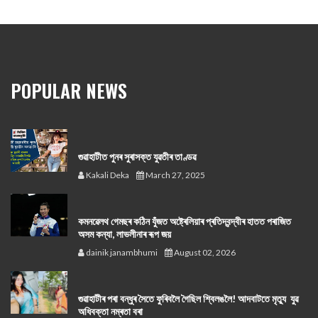
POPULAR NEWS
গুৱাহাটীত পুনৰ সুৰাসক্ত যুৱতীৰ তাণ্ডৱ
Kakali Deka
March 27, 2025
কমনৱেলথ গেমছৰ কঠিন যুঁজত অষ্ট্ৰেলিয়াৰ প্ৰতিদ্বন্দ্বীৰ হাতত পৰাজিত
অসম কন্যা, লাভলীনাৰ ৰূপ জয়
dainik janambhumi
August 02, 2026
গুৱাহাটীৰ পৰা বন্ধুৰ সৈতে ফুৰিবলৈ গৈছিল শ্বিলঙলৈ! আদবাটতে মৃত্যু যুৱ
অধিবক্তা নম্ৰতা বৰা