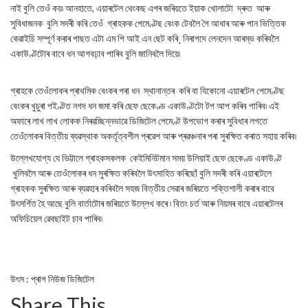
নাই বুলি তেওঁ কয়৷ আনহাতে, এয়াৰটেল থেংকছ এপৰ জৰিয়তে ইয়াক খোলাটো দ্ৰুত আৰু
সুবিধাজনক বুলি সদৰী কৰি তেওঁ গ্ৰাহকক পেমেণ্টছ বেংক টেবলৈ গৈ আধাৰ আৰু পান ভিত্তিক
কেৱাইচি সম্পূৰ্ণ কৰাৰ পাছত এটা এম পি আই এন ছেট কৰি¸ নিৰাপদে লেনদেন আৰম্ভ কৰিবলৈ
একাউণ্টটোৰ বাবে ধন আগবঢ়াব পাৰিব বুলি জানিবলৈ দিয়ে৷
গ্ৰাহকে তেওঁলোকৰ প্ৰাথমিক বেংকৰ পৰা ধন স্থানান্তৰ কৰি বা যিকোনো এয়াৰটেল পেমেণ্টছ
বেংকৰ খুচুৰা পইণ্টত নগদ ধন জমা কৰি ছেফ ছেকেণ্ড একাউণ্টটো টপ আপ কৰিব পাৰিব৷ এই
অফাৰে লাখ লাখ লোকক নিৰৱচ্ছিন্নভাৱে ডিজিটেল পেমেণ্ট উপভোগ কৰাৰ সুবিধাৰ লগতে
তেওঁলোকৰ বিত্তীয় ব্যৱস্থাক অকৰ্তৃত্বশীল প্ৰৱেশ আৰু প্ৰৱঞ্চনাৰ পৰা সুৰক্ষিত কৰাত সহায় কৰিব৷
উল্লেখযোগ্য যে ভিট্টালে গ্ৰাহকসকলক কেইমিনিটমান সময় উলিয়াই ছেফ ছেকেণ্ড একাউণ্ট
খুলিবলৈ আৰু তেওঁলোকৰ ধন সুৰক্ষিত কৰিবলৈ উৎসাহিত কৰিছোঁ বুলি সদৰী কৰি এয়াৰটেলে
গ্ৰাহকক সুৰক্ষিত আৰু ব্যৱহাৰ কৰিবলৈ সহজ বিত্তীয় সেৱাৰ জৰিয়তে শক্তিশালী কৰাৰ বাবে
উৎসৰ্গিত হৈ আছে বুলি বাৰ্তাটোৰ জৰিয়তে উল্লেখ কৰে ৷ বিতং চৰ্ত আৰু নিয়মৰ বাবে এয়াৰটেলৰ
অফিচিয়েল ৱেবছাইট চাব পাৰিব৷
উৎস : প্ৰাগ নিউজ ডিজিটেল
Share This