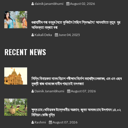
dainik janambhumi
August 02, 2026
গুৱাহাটীৰ পৰা বন্ধুৰ সৈতে ফুৰিবলৈ গৈছিল শ্বিলঙলৈ! আদবাটতে মৃত্যু যুৱ
অধিবক্তা নম্ৰতা বৰা
Kakali Deka
June 04, 2025
RECENT NEWS
সিদ্ধি বিনায়কত দানৰ হিচাপ পৰীক্ষাৰ নিৰ্দেশ মহাৰাষ্ট্ৰ চৰকাৰৰ, এম এন এছৰ
মুৰব্বী ৰাজ থাকৰেৰ দাবীৰ পাছতেই তৎপৰতা
Dainik Janambhumi
August 07, 2026
ক্ষুদ্ৰ চাহ খেতিয়কৰ উল্লেখনীয় অৱদান; জুনত অসমৰ চাহ উৎপাদন ১৪.০২
মিলিয়ন কেজি বৃদ্ধি
Rashmi
August 07, 2026