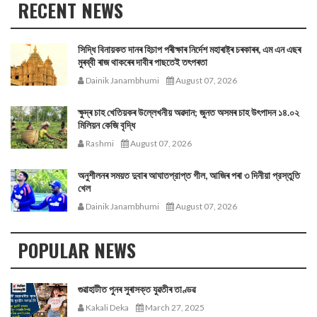
RECENT NEWS
সিদ্ধি বিনায়কত দানৰ হিচাপ পৰীক্ষাৰ নিৰ্দেশ মহাৰাষ্ট্ৰ চৰকাৰৰ, এম এন এছৰ
মুৰব্বী ৰাজ থাকৰেৰ দাবীৰ পাছতেই তৎপৰতা
Dainik Janambhumi
August 07, 2026
ক্ষুদ্ৰ চাহ খেতিয়কৰ উল্লেখনীয় অৱদান; জুনত অসমৰ চাহ উৎপাদন ১৪.০২
মিলিয়ন কেজি বৃদ্ধি
Rashmi
August 07, 2026
অনুশীলনৰ সময়ত দুবাৰ আঘাতপ্রাপ্ত গীল, আজিৰ পৰা ৩ দিনীয়া প্রস্তুতি
খেল
Dainik Janambhumi
August 07, 2026
POPULAR NEWS
গুৱাহাটীত পুনৰ সুৰাসক্ত যুৱতীৰ তাণ্ডৱ
Kakali Deka
March 27, 2025