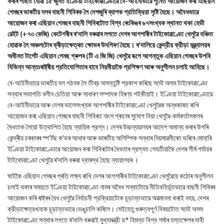
কৰাৰ পাছত যোৱা ১৫ জুনত ইণ্ডিয়া টাইকোৱাণ্ডোৱে বে-আইনীভাৱে পুনেত আয়োজন কৰা এছিয়ান
গেমছৰ ভাৰতীয় দলৰ বাছনী শিবিৰক লৈ দেশজুৰি ব্যাপক প্রতিক্রিয়া সৃষ্টি হৈছে। অবৈধভাৱে
আয়োজন কৰা এছিয়ান গেমছৰ বাছনী শিবিৰটোত বিশ্ব ৰেংকিঙৰ ৬৭সংখ্যক স্থানত থকা হেভী
ৱেইট (+৭৩ কেজি) কেটেগৰীৰ ৰ'দালি বৰুৱাৰ লগতে দেশৰ আগশাৰীৰ টাইকোৱাণ্ডো খেলুৱৈ বঞ্চিত
হোৱাক লৈ অঞ্চলটোৰ ক্ৰীড়াক্ষেত্ৰত ক্ষোভৰ উদগিৰণ হৈছে। ৰ'দালিয়ে কেন্দ্রীয় ক্রীড়া মন্ত্ৰ্যালয়ৰ
অধীনত টার্গেট এছিয়ান গেমছ গ্ৰুপৰ (টি এ জি জি) খেলুৱৈ ৰূপে আগন্তুক এছিয়ান গেমছৰ উপৰি
বিভিন্ন আন্তঃৰাষ্ট্ৰীয় প্রতিযোগিতাৰ বাবে নিয়মীয়াকৈ প্রশিক্ষণ আৰু অনুশীলন চলাই আহিছে।
বে-আইনীভাৱে ভাৰতীয় দল গঠনক লৈ তীব্র অসন্তুষ্টি প্রকাশ কৰিছে সদৌ অসম টাইকোৱাণ্ডো
সন্থাৰ সভাপতি বলীন চেতিয়া আৰু সাধাৰণ সম্পাদক হিৰণ্য শইকীয়াই। ইণ্ডিয়া টাইকোৱাণ্ডোৱে
বে-আইনীভাৱে আৰু দেশৰ ভালেসংখ্যক আগশাৰীৰ টাইকোৱাণ্ডো খেলুৱৈক অন্ধকাৰত ৰাখি
আয়োজন কৰা এছিয়ান গেমছৰ বাছনী শিবিৰত অংশ গ্ৰহণৰ সুযোগ দিয়া খেলুৱৈ-কর্মকর্তাসকলৰ
বৈধতাক লৈয়ো উত্থাপিত হৈছে ন্যায়িক প্রশ্ন। দেশৰ উচ্চন্যয়ালয়ৰ আদেশ অমান্য কৰাৰ উপৰি
কেন্দ্ৰীয় চৰকাৰৰ স্প'ৰ্টছ ক'ডৰ আধাৰ আৰু ভাৰতীয় অলিম্পিক সন্থাৰ নিয়মাৱলীকো ভৰিৰে মোহাৰি
ইণ্ডিয়া টাইকোৱাণ্ডোৱে আয়োজন কৰা শিবিৰটোৰ বৈধতাৰ প্রশ্নত শেহতীয়াকৈ দেশৰ শীৰ্ষ পৰ্যায়ৰ
টাইকোৱাণ্ডো খেলুৱৈ ৰ'দালি বৰুৱা দ্বাৰস্থ হৈছে ন্যায়ালয়ৰ ।
ঘাইকৈ এছিয়ান গেমছৰ প্ৰতি লক্ষ্য ৰাখি দেশৰ আগশাৰীৰ টাইকোৱাণ্ডো খেলুৱৈয়ে কঠোৰ অনুশীলন
চলাই থকাৰ সময়তে ইণ্ডিয়া টাইকোৱাণ্ডো নামৰ অবৈধ সন্থাটোৱে নীতিবহির্ভূতভাৱে বাছনী শিবিৰৰ
আয়োজন কৰি ৰাষ্ট্ৰৰ বৈধ খেলুৱৈ নির্বাচনী প্রক্রিয়াটোক চূড়ান্তভাৱে অৱমাননা কৰাই নহয়, দেশৰ
ক্রীড়াক্ষেত্রখনকে চূড়ান্তভাৱে ভেঙুচালি কৰিলে। সেইহেতু গুৰুত্বপূৰ্ণ বিষয়টোত সদৌ অসম
টাইকোৱাণ্ডো সন্থাৰ লগতে ৰ'দালি বৰুৱাই মুখ্যমন্ত্রী ড° হিমন্ত বিশ্ব শৰ্মাৰ হস্তক্ষেপৰ দাবী