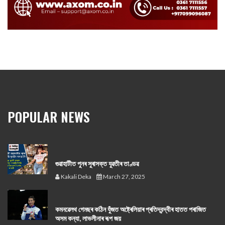
POPULAR NEWS
গুৱাহাটীত পুনৰ সুৰাসক্ত যুৱতীৰ তাণ্ডৱ
Kakali Deka
March 27, 2025
কমনৱেলথ গেমছৰ কঠিন যুঁজত অষ্ট্ৰেলিয়াৰ প্ৰতিদ্বন্দ্বীৰ হাতত পৰাজিত
অসম কন্যা, লাভলীনাৰ ৰূপ জয়