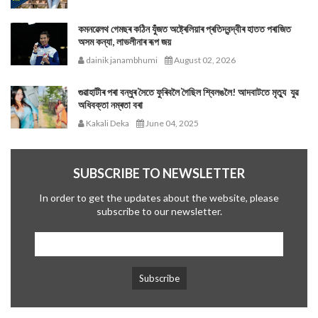
কমনৱেলথ গেমছৰ কঠিন যুঁজত অষ্ট্ৰেলিয়াৰ প্ৰতিদ্বন্দ্বীৰ হাতত পৰাজিত
অসম কন্যা, লাভলীনাৰ ৰূপ জয়
dainik janambhumi
August 02, 2026
গুৱাহাটীৰ পৰা বন্ধুৰ সৈতে ফুৰিবলৈ গৈছিল শ্বিলঙলৈ! আদবাটতে মৃত্যু যুৱ
অধিবক্তা নম্ৰতা বৰা
Kakali Deka
June 04, 2025
SUBSCRIBE TO NEWSLETTER
In order to get the updates about the website, please
subscribe to our newsletter.