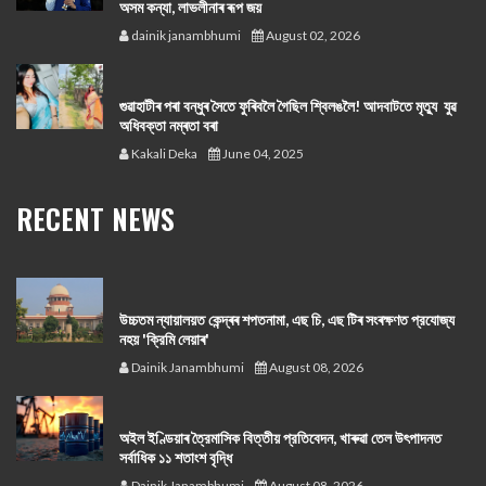
অসম কন্যা, লাভলীনাৰ ৰূপ জয়
dainik janambhumi
August 02, 2026
গুৱাহাটীৰ পৰা বন্ধুৰ সৈতে ফুৰিবলৈ গৈছিল শ্বিলঙলৈ! আদবাটতে মৃত্যু যুৱ
অধিবক্তা নম্ৰতা বৰা
Kakali Deka
June 04, 2025
RECENT NEWS
উচ্চতম ন্যায়ালয়ত কেন্দ্ৰৰ শপতনামা, এছ চি, এছ টিৰ সংৰক্ষণত প্রযোজ্য
নহয় 'ক্রিমি লেয়াৰ'
Dainik Janambhumi
August 08, 2026
অইল ইণ্ডিয়াৰ ত্রৈমাসিক বিত্তীয় প্রতিবেদন, খাৰুৱা তেল উৎপাদনত
সর্বাধিক ১১ শতাংশ বৃদ্ধি
Dainik Janambhumi
August 08, 2026