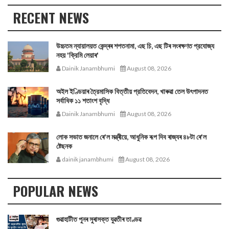
RECENT NEWS
উচ্চতম ন্যায়ালয়ত কেন্দ্ৰৰ শপতনামা, এছ চি, এছ টিৰ সংৰক্ষণত প্রযোজ্য
নহয় 'ক্রিমি লেয়াৰ'
Dainik Janambhumi
August 08, 2026
অইল ইণ্ডিয়াৰ ত্রৈমাসিক বিত্তীয় প্রতিবেদন, খাৰুৱা তেল উৎপাদনত
সর্বাধিক ১১ শতাংশ বৃদ্ধি
Dainik Janambhumi
August 08, 2026
লোক সভাত জনালে ৰে'ল মন্ত্ৰীয়ে, আধুনিক ৰূপ দিব ৰাজ্যৰ ৪৮টা ৰে'ল
ষ্টেছনক
dainik janambhumi
August 08, 2026
POPULAR NEWS
গুৱাহাটীত পুনৰ সুৰাসক্ত যুৱতীৰ তাণ্ডৱ