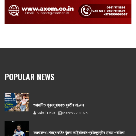
POPULAR NEWS
গুৱাহাটীত পুনৰ সুৰাসক্ত যুৱতীৰ তাণ্ডৱ
Kakali Deka
March 27, 2025
কমনৱেলথ গেমছৰ কঠিন যুঁজত অষ্ট্ৰেলিয়াৰ প্ৰতিদ্বন্দ্বীৰ হাতত পৰাজিত