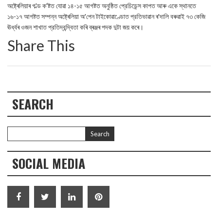
অষ্ট্ৰেলিয়াৰ গ'ল্ড ক'ষ্টত যোৱা ১৪-১৫ আগষ্টত অনুষ্ঠিত প্রেচিডেন্স কাপত আৰু একে স্থানতে
১৬-১৭ আগষ্টত সম্পন্ন অষ্ট্ৰেলিয়া অ'পেন টাইকোৱাণ্ডোত প্রতিভাৱান ৰ'দালি বৰুৱাই ৭৩ কেজি
ঊৰ্ধ্বৰ ওজন শাখাত প্রতিদ্বন্দ্বিতা কৰি ব্ৰঞ্জৰ পদক দুটা জয় কৰে।
Share This
SEARCH
SOCIAL MEDIA