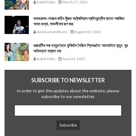
Kakali Deka
March 27, 2025
কমনৱেলথ গেমছৰ কঠিন যুঁজত অষ্ট্ৰেলিয়াৰ প্ৰতিদ্বন্দ্বীৰ হাতত পৰাজিত
অসম কন্যা, লাভলীনাৰ ৰূপ জয়
dainik janambhumi
August 02, 2026
গুৱাহাটীৰ পৰা বন্ধুৰ সৈতে ফুৰিবলৈ গৈছিল শ্বিলঙলৈ! আদবাটতে মৃত্যু যুৱ
অধিবক্তা নম্ৰতা বৰা
Kakali Deka
June 04, 2025
SUBSCRIBE TO NEWSLETTER
In order to get the updates about the website, please
subscribe to our newsletter.