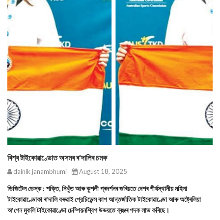
বিশ্ব টাইকোৱাণ্ডোত অসমৰ ৰ'দালিৰ চমক
dainik janambhumi
August 18, 2025
ডিজিটেল ডেস্ক : শক্তি, নিখুঁত আৰু কুশলী প্ৰদৰ্শনৰ জৰিয়তে দেশৰ শীর্ষস্থানীয় মহিলা
টাইকোৱাণ্ডোকা ৰ'দালি বৰুৱাই প্রেচিডেন্স কাপ আন্তর্জাতিক টাইকোৱাণ্ডো আৰু অষ্ট্ৰেলিয়া
অ'পেন মুকলি টাইকোৱাণ্ডো চেম্পিয়নশ্বিপ উভয়তে ব্ৰঞ্জৰ পদক লাভ কৰিছে।